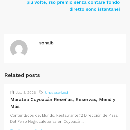
piu volte, rso premio senza contare fondo
diretto sono istantanei
sohaib
Related posts
July 3, 2026
Uncategorized
Maratea Coyoacán Reseñas, Reservas, Menú y
Más
ContentEcos del Mundo. Restaurante#2 Dirección de Pizza
Del Perro Negrocafeterías en Coyoacán...