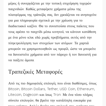
μέρος ή συνεργάζεται με την τοπική επιχείρηση τυχερών
παιχνιδιών. Καθώς μεταφέρετε χρήματα μέσω της
πλατφόρμας της τράπεζάς σας, δεν χρειάζεται να ανησυχείτε
για μια πληροφορία σχετικά με την χρέωση για το
διαδικτυακό καζίνο. Θα το συνιστούσα στους παίκτες που
τους αρέσει το παιχνίδι μέσω κινητού, να κάνουν κατάθεση
με ένα μόνο κλικ εδώ χωρίς προβλήματα, εκτός από την
πληκτρολόγηση των στοιχείων των ατόμων. Τα χαρτιά
μπορούν να χρησιμοποιηθούν ως προφίλ, ώστε να μπορείτε
να δανειστείτε χρήματα από τον πάροχο ή τον δανειστή για
να παίξετε άμεσα.
Τραπεζικές Μεταφορές
Από τις πιο δημοφιλείς επιλογές που είναι διαθέσιμες, όπως
Bitcoin, Bitcoin Dollars, Tether, USD Coin, Ethereum,
Litecoin, Dogecoin και ίσως Tron. Με ένα τόσο πλήρες
σύνολο επιλογών, θα βρείτε την κατάλληλη ευκαιρία για