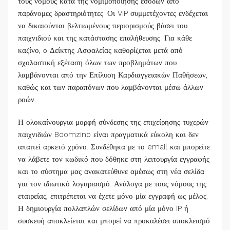
τους νόμους κατά της νομιμοποίησης εσόδων από
παράνομες δραστηριότητες. Οι VIP συμμετέχοντες ενδέχεται
να δικαιούνται βελτιωμένους περιορισμούς βάσει του
παιχνιδιού και της κατάστασης επαλήθευσης.
Για κάθε
καζίνο, ο Δείκτης Ασφαλείας καθορίζεται μετά από
σχολαστική εξέταση όλων των προβλημάτων που
λαμβάνονται από την Επίλυση Καρδιαγγειακών Παθήσεων,
καθώς και των παραπόνων που λαμβάνονται μέσω άλλων
ροών.
Η ολοκαίνουργια μορφή σύνδεσης της επιχείρησης τυχερών
παιχνιδιών Boomzino είναι πραγματικά εύκολη και δεν
απαιτεί αρκετό χρόνο. Συνδέθηκα με το email και μπορείτε
να λάβετε τον κωδικό που δόθηκε στη λειτουργία εγγραφής
και το σύστημα μας ανακατεύθυνε αμέσως στη νέα σελίδα
για τον ιδιωτικό λογαριασμό. Ανάλογα με τους νόμους της
εταιρείας, επιτρέπεται να έχετε μόνο μία εγγραφή ως μέλος.
Η δημιουργία πολλαπλών σελίδων από μία μόνο IP ή
συσκευή αποκλείεται και μπορεί να προκαλέσει αποκλεισμό