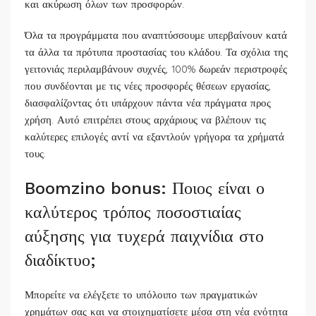
και ακύρωση όλων των προσφορών.
Όλα τα προγράμματα που αναπτύσσουμε υπερβαίνουν κατά
τα άλλα τα πρότυπα προστασίας του κλάδου. Τα σχόλια της
γειτονιάς περιλαμβάνουν συχνές, 100% δωρεάν περιστροφές
που συνδέονται με τις νέες προσφορές θέσεων εργασίας,
διασφαλίζοντας ότι υπάρχουν πάντα νέα πράγματα προς
χρήση. Αυτό επιτρέπει στους αρχάριους να βλέπουν τις
καλύτερες επιλογές αντί να εξαντλούν γρήγορα τα χρήματά
τους.
Boomzino bonus: Ποιος είναι ο
καλύτερος τρόπος ποσοστιαίας
αύξησης για τυχερά παιχνίδια στο
διαδίκτυο;
Μπορείτε να ελέγξετε το υπόλοιπο των πραγματικών
χρημάτων σας και να στοιχηματίσετε μέσα στη νέα ενότητα