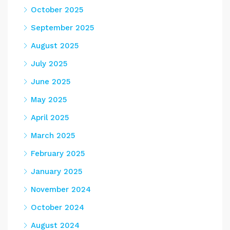
October 2025
September 2025
August 2025
July 2025
June 2025
May 2025
April 2025
March 2025
February 2025
January 2025
November 2024
October 2024
August 2024