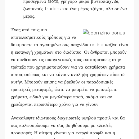
προσεγμένα slots, γρήγορο μικρό βιντεοπαιχνίδι,
ζωντανούς traders και ένα μέρος τζόγου, όλα σε ένα
μέρος.
Ένας από τους πιο
αποτελεσματικούς τρόπους για να
δοκιμάσετε τα αγαπημένα σας παιχνίδια online καζίνο είναι
η εισαγωγή χρημάτων στο διαδίκτυο. Οι άνθρωποι μπορούν
να συνδέσουν τις οικογενειακές τους αποταμιεύσεις στην
τράπεζα που χρησιμοποιούσαν για να καταθέσουν χρήματα
αυτοπροσώπως και να κάνουν ανάληψη χρημάτων πίσω σε
αυτήν. Μπορούν επίσης να βρεθούν οι παραδοσιακές
τραπεζικές μεταφορές, ώστε να μπορείτε να μεταφέρετε
χρήματα, ειδικά για μεγαλύτερα ποσά, ακόμα και αν
χρειάζονται περισσότερο χρόνο για να γίνουν.
Ανακαλύψτε ιδιωτικούς διαχειριστές υψηλού προφίλ και θα
σας καλωσορίσουμε να σας βοηθήσουμε με κλειστές
προσφορές. Η αίτηση γίνεται για ενεργά προφίλ και η