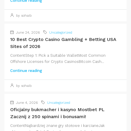
Continue reading
by sohaib
June 24, 2026
Uncategorized
10 Best Crypto Casino Gambling + Betting USA
Sites of 2026
ContentStep 1: Pick a Suitable WalletMost Common
Offshore Licenses for Crypto CasinosBitcoin Cash...
Continue reading
by sohaib
June 4, 2026
Uncategorized
Oficjalny bukmacher i kasyno Mostbet PL
Zacznij z 250 spinami i bonusami!
ContentNajbardziej znane gry stołowe i karcianeJak