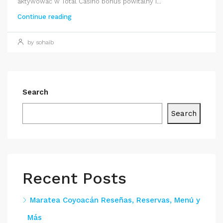
aktywować w Total Casino bonus powitalny i...
Continue reading
by sohaib
Search
Search
Recent Posts
Maratea Coyoacán Reseñas, Reservas, Menú y
Más