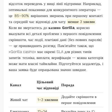
відсоток переведень у вищі лінії підтримки. Наприклад,
оптимальні показники для конкурентного оператора —
це
85–90%
вирішених звернень при першому контакті
та середній час відповіді для чату
менше 3 хвилин
.
Коли ви звертаєтесь до
казино Gorilla
, корисно
вказувати всі деталі проблеми з першого повідомлення:
скріншоти, час події, платіжні дані (без повних паролів)
— це пришвидшить розгляд. Пам’ятайте також, що
«Gorilla casino» має окремі SLA для різних типів
запитів: техніка, виплати, верифікація — кожна категорія
може мати власні таймлайни. Підготуйтеся заздалегідь, і
ваша заявка буде опрацьована значно швидше.
Цільовий
Канал
Порада
час відповіді
Додайте скріншоти в
Живий чат
1–3 хвилини
перше повідомлення
Електронна
12–24
Вказуйте тему та ID