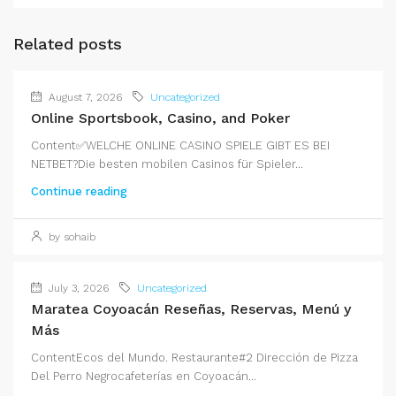
Related posts
August 7, 2026
Uncategorized
Online Sportsbook, Casino, and Poker
Content✅WELCHE ONLINE CASINO SPIELE GIBT ES BEI
NETBET?Die besten mobilen Casinos für Spieler...
Continue reading
by sohaib
July 3, 2026
Uncategorized
Maratea Coyoacán Reseñas, Reservas, Menú y
Más
ContentEcos del Mundo. Restaurante#2 Dirección de Pizza
Del Perro Negrocafeterías en Coyoacán...