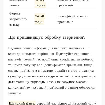
пошта
години
транзакції
Форма
24–48
Класифікуйте запит
зворотного
годин
правильно
зв’язку
Що пришвидшує обробку звернення?
Надання повної інформації з першого звернення —
ключ до швидкого вирішення. Підготуйте скріншоти
платежів, точний час події, опис кроків, які ви робили,
та номер рахунку або ідентифікатор транзакції. Якщо
справу пов’язано з виплатою, додайте метод оплати та
суму; це дозволяє агенту одразу перевірити журнали та
дати точнішу відповідь. Також не забудьте вказати
контактний e-mail, який пов’язаний з вашим обліковим
записом.
Швидкий факт:
середній час відповіді на живий чат у