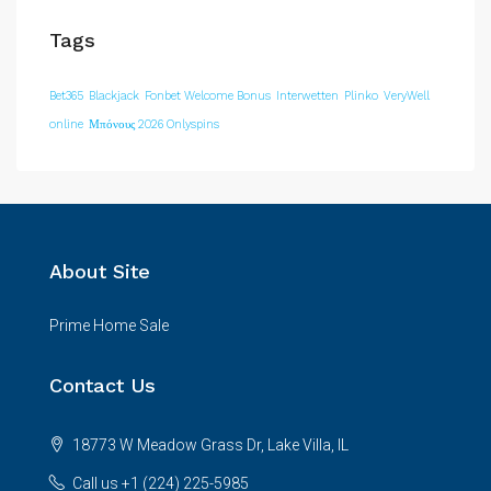
Tags
Bet365
Blackjack
Fonbet Welcome Bonus
Interwetten
Plinko
VeryWell
online
Μπόνους 2026 Onlyspins
About Site
Prime Home Sale
Contact Us
18773 W Meadow Grass Dr, Lake Villa, IL
Call us +1 (224) 225-5985