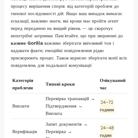
процесу вирішення спорів: від категорій проблем до
типової послідовності дій. Якщо ваш випадок вимагає
ескалації, важливо знати, які кроки має пройти агент
перед передачею на вищий рівень — це скорочує
непотрібні затримки. Пам’ятайте, що при зверненні до
казино Gorilla
важливо зберігати ввічливий тон і
надавати факти; емоційні повідомлення рідко
прискорюють процес. Також корисно зберігати копії всіх
повідомлень для подальшої комунікації.
Категорія
Очікуваний
Типові кроки
проблеми
час
Перевірка транзакцій →
24–72
Виплати
Підтвердження →
години
Виплата
Запит документів →
24–48
Верифікація
Перевірка →
годин