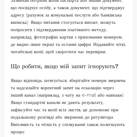
Зазвичай потрібні копія паспорта або інший документ,
що посвідчує особу, а також документ, що підтверджує
адресу (рахунок за комунальні послуги або банківська
виписка). Якщо питання стосується виплат, можуть
попросити і підтвердження платіжного методу,
наприклад, фотографію картки з прихованим номером,
де видно лише перші та останні цифри. Надавайте чіткі,
читабельні копії, щоб скоротити час перевірки.
Що робити, якщо мій запит ігнорують?
Якщо відповідь затягується, зберігайте номери звернень
та надсилайте коректний запит на ескалацію через
інший канал (наприклад, з чату на e-mail або навпаки).
Якщо стандартні канали не дають результату,
зафіксуйте час та копії всіх листів, це допоможе при
подальшому розгляді або зверненні до регулятора.
Ввічливість та чіткість у спілкуванні також полегшують
процес.