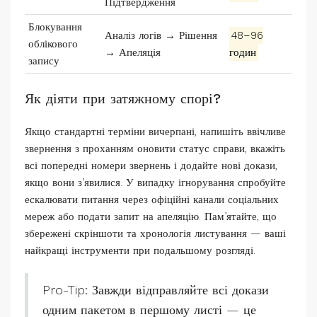
Підтвердження
Блокування
Аналіз логів → Рішення
48–96
облікового
→ Апеляція
годин
запису
Як діяти при затяжному спорі?
Якщо стандартні терміни вичерпані, напишіть ввічливе
звернення з проханням оновити статус справи, вкажіть
всі попередні номери звернень і додайте нові докази,
якщо вони з’явилися. У випадку ігнорування спробуйте
ескалювати питання через офіційні канали соціальних
мереж або подати запит на апеляцію. Пам’ятайте, що
збережені скріншоти та хронологія листування — ваші
найкращі інструменти при подальшому розгляді.
Pro-Tip: Завжди відправляйте всі докази
одним пакетом в першому листі — це