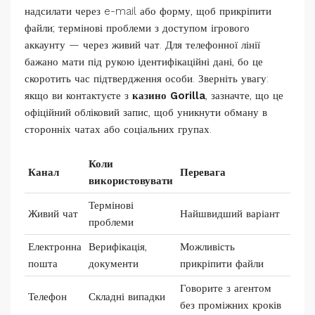
надсилати через e-mail або форму, щоб прикріпити
файли; термінові проблеми з доступом ігрового
аккаунту — через живий чат. Для телефонної лінії
бажано мати під рукою ідентифікаційні дані, бо це
скоротить час підтвердження особи. Зверніть увагу:
якщо ви контактуєте з
казино Gorilla
, зазначте, що це
офіційний обліковий запис, щоб уникнути обману в
сторонніх чатах або соціальних групах.
Коли
Канал
Перевага
використовувати
Термінові
Живий чат
Найшвидший варіант
проблеми
Електронна
Верифікація,
Можливість
пошта
документи
прикріпити файли
Говорите з агентом
Телефон
Складні випадки
без проміжних кроків