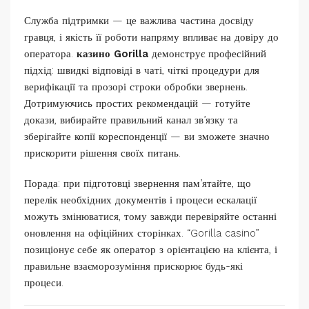
Служба підтримки — це важлива частина досвіду
гравця, і якість її роботи напряму впливає на довіру до
оператора.
казино Gorilla
демонструє професійний
підхід: швидкі відповіді в чаті, чіткі процедури для
верифікації та прозорі строки обробки звернень.
Дотримуючись простих рекомендацій — готуйте
докази, вибирайте правильний канал зв’язку та
зберігайте копії кореспонденції — ви зможете значно
прискорити рішення своїх питань.
Порада: при підготовці звернення пам’ятайте, що
перелік необхідних документів і процеси ескалації
можуть змінюватися, тому завжди перевіряйте останні
оновлення на офіційних сторінках. “Gorilla casino”
позиціонує себе як оператор з орієнтацією на клієнта, і
правильне взаєморозуміння прискорює будь-які
процеси.