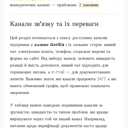
конкурентних казино — приблизно
2 хвилини
.
Канали зв’язку та їх переваги
Цей розділ починається з опису доступних каналів
підтримки у
казино Gorilla
і їх сильних сторін: живий
чат, електронна пошта, телефон, соціальні мережі та
форма на сайті. Від вибору каналу залежить швидкість
реакції й якість допомоги; живий чат підходить для
термінових питань, а e-mail — для документованих
запитів. Важливо знати, які канали працюють 24/7, а які
мають обмежений графік, щоб правильно планувати
звернення.
У таблиці нижче наведено порівняння каналів за
зручністю, швидкістю та типом проблем, які краще
вирішувати через той чи інший канал. Наприклад,
питання щодо верифікації документів часто краще