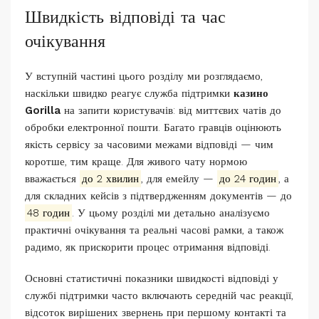
Швидкість відповіді та час
очікування
У вступній частині цього розділу ми розглядаємо,
наскільки швидко реагує служба підтримки
казино
Gorilla
на запити користувачів: від миттєвих чатів до
обробки електронної пошти. Багато гравців оцінюють
якість сервісу за часовими межами відповіді — чим
коротше, тим краще. Для живого чату нормою
вважається
до 2 хвилин
, для емейлу —
до 24 годин
, а
для складних кейсів з підтвердженням документів — до
48 годин
. У цьому розділі ми детально аналізуємо
практичні очікування та реальні часові рамки, а також
радимо, як прискорити процес отримання відповіді.
Основні статистичні показники швидкості відповіді у
службі підтримки часто включають середній час реакції,
відсоток вирішених звернень при першому контакті та