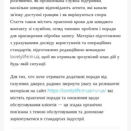
розглянемо, як організована служба підтримки,
наскільки швидко відповідають агенти, які канали
зв’язку доступні гравцям і як вирішуються спори.
Стаття також містить практичні кроки для швидкого
контакту зі службою, огляд типових проблем і поради
для прискорення обробки запиту. Матеріал підготовлено
з урахуванням досвіду користувачів та операційних
стандартів, підготовлено редакційною командою
lovelylife.in.ua, щоб ви отримали зрозумілий план дій у
будь-якій ситуації.
Для тих, хто хоче отримати додаткові поради від
галузевих джерел, радимо звернути увагу на релевантні
матеріали на сайті
https://lovelylife.in.ua/ru-ua/
які
містять практичні поради та оновлення щодо
обслуговування клієнтів — ця згадка органічно
пов’язана з темою обслуговування та допоможе
зорієнтуватися в стандартах індустрії.