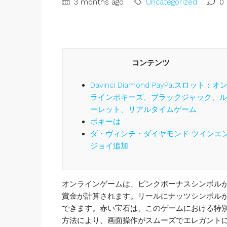
3 months ago
Uncategorized
0
コンテンツ
Davinci Diamond PayPalスロット：オ
ラインポキーズ、ブラックジャック、ル
ーレット、リアルタイムゲーム
ポキーは
ダ・ヴィンチ・ダイヤモンド ツインエ
ジョイ追加
オンラインゲームは、ピンクボーナスシンボルが
賞金が計算されます。リールにナッツシンボルが4
できます。赤い宝石は、このゲームにおける特
方法により、画面操作がスムーズでエレガント