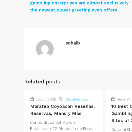
gambling enterprises are almost exclusively
the newest player greeting even offers
sohaib
Related posts
July 3, 2026
Uncategorized
June 24,
Maratea Coyoacán Reseñas,
10 Best 
Reservas, Menú y Más
Gambling
Sites of
ContentEcos del Mundo.
Restaurante#2 Dirección de Pizza
ContentStep