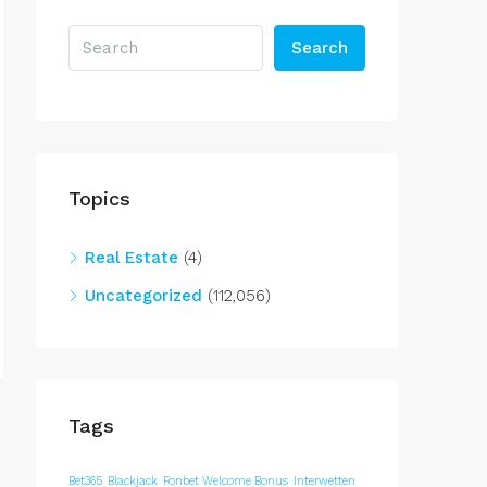
Search
Topics
Real Estate
(4)
Uncategorized
(112,056)
Tags
Bet365
Blackjack
Fonbet Welcome Bonus
Interwetten