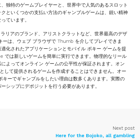
に、独特のゲームプレイヤーと、世界中で人気のあるスロット
ックといくつかの支払い方法のギャンブルゲームは、鋭い精神
なっています。
トラリアのブランド、アリストクラットなど、世界最高のデザ
ーは、ウェブ ブラウザで Thumb を介してプレイできま
適化されたアプリケーションとモバイル ポキー ゲームを提
Phone では新しいゲームを簡単に実行できます。物理的なリール
によってオンライン ゲームの公平性が保証されます。オン
トとして提供されるゲームを作成することはできません。オー
ポキーでギャンブルをしたい理由は数多くあります。実際の
バーシップにデポジットを行う必要があります。
Next post
Here for the Bojoko, all gambling