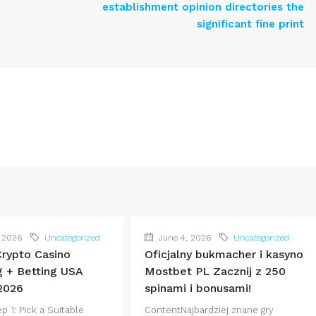
establishment opinion directories the
significant fine print
 2026
Uncategorized
June 4, 2026
Uncategorized
Crypto Casino
Oficjalny bukmacher i kasyno
 + Betting USA
Mostbet PL Zacznij z 250
 2026
spinami i bonusami!
 1: Pick a Suitable
ContentNajbardziej znane gry