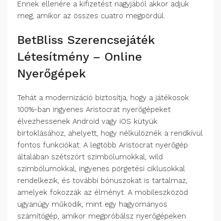
Ennek ellenére a kifizetést nagyjából akkor adjuk
meg, amikor az összes cuatro megpördül.
BetBliss Szerencsejáték
Létesítmény – Online
Nyerőgépek
Tehát a modernizáció biztosítja, hogy a játékosok
100%-ban ingyenes Aristocrat nyerőgépeket
élvezhessenek Android vagy iOS kütyük
birtoklásához, ahelyett, hogy nélkülöznék a rendkívül
fontos funkciókat. A legtöbb Aristocrat nyerőgép
általában szétszórt szimbólumokkal, wild
szimbólumokkal, ingyenes pörgetési ciklusokkal
rendelkezik, és további bónuszokat is tartalmaz,
amelyek fokozzák az élményt. A mobileszközöd
ugyanúgy működik, mint egy hagyományos
számítógép, amikor megpróbálsz nyerőgépeken