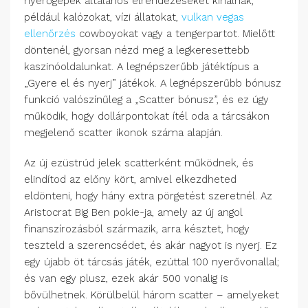
nyerőgépek általános elrendezéseket kínálnak,
például kalózokat, vízi állatokat,
vulkan vegas
ellenőrzés
cowboyokat vagy a tengerpartot. Mielőtt
döntenél, gyorsan nézd meg a legkeresettebb
kaszinóoldalunkat. A legnépszerűbb játéktípus a
„Gyere el és nyerj” játékok. A legnépszerűbb bónusz
funkció valószínűleg a „Scatter bónusz”, és ez úgy
működik, hogy dollárpontokat ítél oda a tárcsákon
megjelenő scatter ikonok száma alapján.
Az új ezüstrúd jelek scatterként működnek, és
elindítod az előny kört, amivel elkezdheted
eldönteni, hogy hány extra pörgetést szeretnél. Az
Aristocrat Big Ben pokie-ja, amely az új angol
finanszírozásból származik, arra késztet, hogy
teszteld a szerencsédet, és akár nagyot is nyerj. Ez
egy újabb öt tárcsás játék, ezúttal 100 nyerővonallal;
és van egy plusz, ezek akár 500 vonalig is
bővülhetnek. Körülbelül három scatter – amelyeket