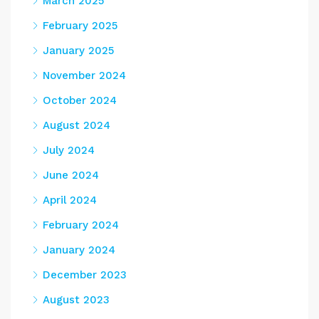
March 2025
February 2025
January 2025
November 2024
October 2024
August 2024
July 2024
June 2024
April 2024
February 2024
January 2024
December 2023
August 2023