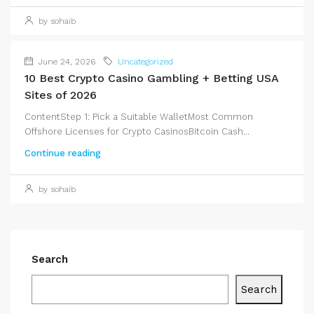
by sohaib
June 24, 2026
Uncategorized
10 Best Crypto Casino Gambling + Betting USA
Sites of 2026
ContentStep 1: Pick a Suitable WalletMost Common
Offshore Licenses for Crypto CasinosBitcoin Cash...
Continue reading
by sohaib
Search
Search