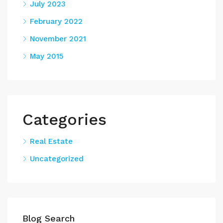
July 2023
February 2022
November 2021
May 2015
Categories
Real Estate
Uncategorized
Blog Search