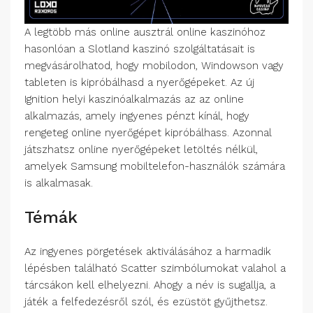
A legtöbb más online ausztrál online kaszinóhoz
hasonlóan a Slotland kaszinó szolgáltatásait is
megvásárolhatod, hogy mobilodon, Windowson vagy
tableten is kipróbálhasd a nyerőgépeket. Az új
Ignition helyi kaszinóalkalmazás az az online
alkalmazás, amely ingyenes pénzt kínál, hogy
rengeteg online nyerőgépet kipróbálhass. Azonnal
játszhatsz online nyerőgépeket letöltés nélkül,
amelyek Samsung mobiltelefon-használók számára
is alkalmasak.
Témák
Az ingyenes pörgetések aktiválásához a harmadik
lépésben található Scatter szimbólumokat valahol a
tárcsákon kell elhelyezni. Ahogy a név is sugallja, a
játék a felfedezésről szól, és ezüstöt gyűjthetsz.