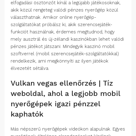
elfogadási ösztönzőt kínál a legújabb játékosoknak,
akik közül rengeteg valódi pénzes nyerőgép közül
választhatnak. Amikor online nyerőgép-
szolgáltatókat próbálsz ki, akik szerencsejáték-
funkciót használnak, érdemes megtudnod, hogy
mely ausztrál és új-zélandi kaszinókban lehet valódi
pénzes játékot játszani.
Mindegyik kaszinó mobil
szoftverrel (mobil szerencsejáték-szolgáltatókkal)
rendelkezik, ami megkönnyíti az ilyen játékok
élvezetét sétálva.
Vulkan vegas ellenőrzés | Tíz
weboldal, ahol a legjobb mobil
nyerőgépek igazi pénzzel
kaphatók
Más népszerű nyerőgépek videókon alapulnak. Egyes