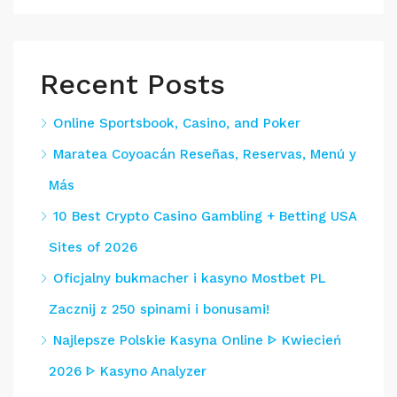
Recent Posts
Online Sportsbook, Casino, and Poker
Maratea Coyoacán Reseñas, Reservas, Menú y
Más
10 Best Crypto Casino Gambling + Betting USA
Sites of 2026
Oficjalny bukmacher i kasyno Mostbet PL
Zacznij z 250 spinami i bonusami!
Najlepsze Polskie Kasyna Online ᐈ Kwiecień
2026 ᐈ Kasyno Analyzer