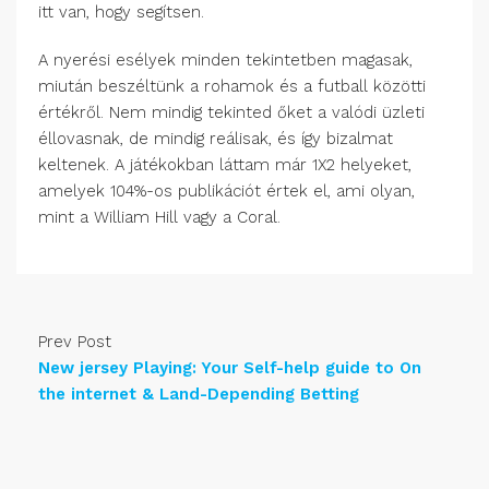
itt van, hogy segítsen.
A nyerési esélyek minden tekintetben magasak,
miután beszéltünk a rohamok és a futball közötti
értékről. Nem mindig tekinted őket a valódi üzleti
éllovasnak, de mindig reálisak, és így bizalmat
keltenek. A játékokban láttam már 1X2 helyeket,
amelyek 104%-os publikációt értek el, ami olyan,
mint a William Hill vagy a Coral.
Prev Post
New jersey Playing: Your Self-help guide to On
the internet & Land-Depending Betting