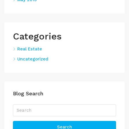
Categories
Real Estate
Uncategorized
Blog Search
Search