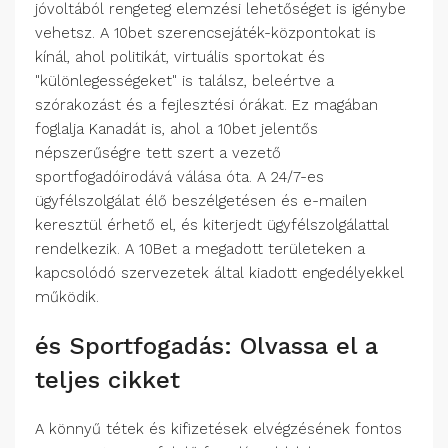
jóvoltából rengeteg elemzési lehetőséget is igénybe
vehetsz. A 10bet szerencsejáték-központokat is
kínál, ahol politikát, virtuális sportokat és
"különlegességeket" is találsz, beleértve a
szórakozást és a fejlesztési órákat.
Ez magában
foglalja Kanadát is, ahol a 10bet jelentős
népszerűségre tett szert a vezető
sportfogadóirodává válása óta. A 24/7-es
ügyfélszolgálat élő beszélgetésen és e-mailen
keresztül érhető el, és kiterjedt ügyfélszolgálattal
rendelkezik. A 10Bet a megadott területeken a
kapcsolódó szervezetek által kiadott engedélyekkel
működik.
és Sportfogadás: Olvassa el a
teljes cikket
A könnyű tétek és kifizetések elvégzésének fontos