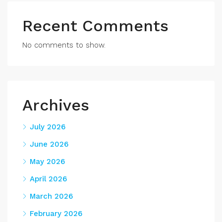
Recent Comments
No comments to show.
Archives
July 2026
June 2026
May 2026
April 2026
March 2026
February 2026