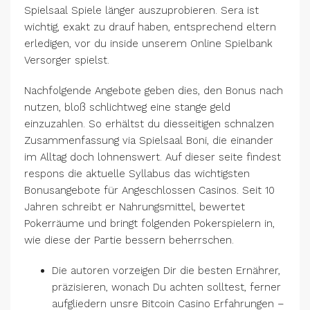
Spielsaal Spiele länger auszuprobieren. Sera ist
wichtig, exakt zu drauf haben, entsprechend eltern
erledigen, vor du inside unserem Online Spielbank
Versorger spielst.
Nachfolgende Angebote geben dies, den Bonus nach
nutzen, bloß schlichtweg eine stange geld
einzuzahlen. So erhältst du diesseitigen schnalzen
Zusammenfassung via Spielsaal Boni, die einander
im Alltag doch lohnenswert. Auf dieser seite findest
respons die aktuelle Syllabus das wichtigsten
Bonusangebote für Angeschlossen Casinos. Seit 10
Jahren schreibt er Nahrungsmittel, bewertet
Pokerräume und bringt folgenden Pokerspielern in,
wie diese der Partie bessern beherrschen.
Die autoren vorzeigen Dir die besten Ernährer,
präzisieren, wonach Du achten solltest, ferner
aufgliedern unsre Bitcoin Casino Erfahrungen –