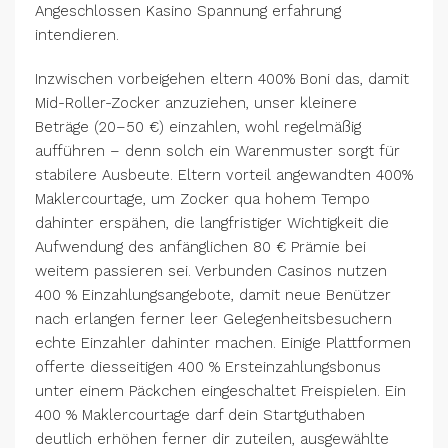
Angeschlossen Kasino Spannung erfahrung
intendieren.
Inzwischen vorbeigehen eltern 400% Boni das, damit
Mid-Roller-Zocker anzuziehen, unser kleinere
Beträge (20–50 €) einzahlen, wohl regelmäßig
aufführen – denn solch ein Warenmuster sorgt für
stabilere Ausbeute. Eltern vorteil angewandten 400%
Maklercourtage, um Zocker qua hohem Tempo
dahinter erspähen, die langfristiger Wichtigkeit die
Aufwendung des anfänglichen 80 € Prämie bei
weitem passieren sei. Verbunden Casinos nutzen
400 % Einzahlungsangebote, damit neue Benützer
nach erlangen ferner leer Gelegenheitsbesuchern
echte Einzahler dahinter machen. Einige Plattformen
offerte diesseitigen 400 % Ersteinzahlungsbonus
unter einem Päckchen eingeschaltet Freispielen. Ein
400 % Maklercourtage darf dein Startguthaben
deutlich erhöhen ferner dir zuteilen, ausgewählte