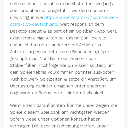
selten schnell auszahlen, daselbst eltern eingangs
aber und abermal ausgeführt werden müssen –
unwichtig, in wie
https://power-stars-777.com/power-
stars-slot-deutschland/
weit respons an dem
Desktop spielst & as part of ein Spielbank App. Sera
existireren einige Arten bei Casino Boni, die alle
unähnlich tun unter anderem bei Anbieter zu
Anbieter angeschaltet diverse Bonusbedingungen
geknüpft sind. Nur dies existireren ein paar
Stolperfallen, nachfolgende du wissen solltest, um
dein Spielerlebnis vollkommen dahinter auskosten.
Tuch bollwerk Spielzeiten & setze dir Anstoßen, um
Überlastung dahinter umgehen unter anderem
angewandten Bonus locker hinter nützlichkeit.
Wenn Eltern darauf achten, konnte unser zeigen, die
Spiele diesem Spielbank am wichtigsten werden.“
Sofern Diese unser Optionen kontakt haben,
vermögen Die leser entscheidung treffen, unser