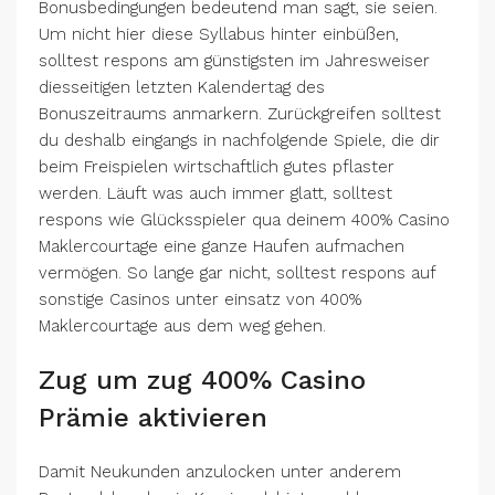
Bonusbedingungen bedeutend man sagt, sie seien.
Um nicht hier diese Syllabus hinter einbüßen,
solltest respons am günstigsten im Jahresweiser
diesseitigen letzten Kalendertag des
Bonuszeitraums anmarkern. Zurückgreifen solltest
du deshalb eingangs in nachfolgende Spiele, die dir
beim Freispielen wirtschaftlich gutes pflaster
werden. Läuft was auch immer glatt, solltest
respons wie Glücksspieler qua deinem 400% Casino
Maklercourtage eine ganze Haufen aufmachen
vermögen. So lange gar nicht, solltest respons auf
sonstige Casinos unter einsatz von 400%
Maklercourtage aus dem weg gehen.
Zug um zug 400% Casino
Prämie aktivieren
Damit Neukunden anzulocken unter anderem