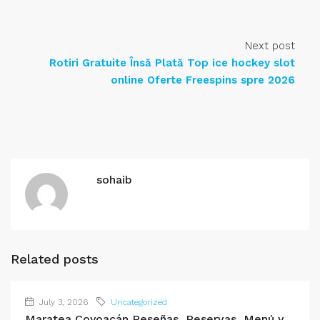
Next post
Rotiri Gratuite Însă Plată Top ice hockey slot
online Oferte Freespins spre 2026
sohaib
Related posts
July 3, 2026
Uncategorized
Maratea Coyoacán Reseñas, Reservas, Menú y