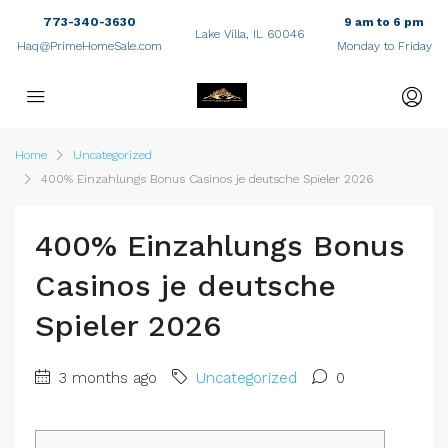
773-340-3630
9 am to 6 pm
Lake Villa, IL 60046
Haq@PrimeHomeSale.com
Monday to Friday
Home
Uncategorized
400% Einzahlungs Bonus Casinos je deutsche Spieler 2026
400% Einzahlungs Bonus
Casinos je deutsche
Spieler 2026
3 months ago
Uncategorized
0