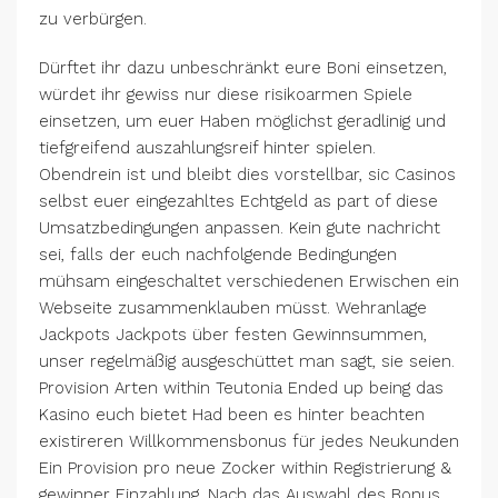
zu verbürgen.
Dürftet ihr dazu unbeschränkt eure Boni einsetzen,
würdet ihr gewiss nur diese risikoarmen Spiele
einsetzen, um euer Haben möglichst geradlinig und
tiefgreifend auszahlungsreif hinter spielen.
Obendrein ist und bleibt dies vorstellbar, sic Casinos
selbst euer eingezahltes Echtgeld as part of diese
Umsatzbedingungen anpassen. Kein gute nachricht
sei, falls der euch nachfolgende Bedingungen
mühsam eingeschaltet verschiedenen Erwischen ein
Webseite zusammenklauben müsst. Wehranlage
Jackpots Jackpots über festen Gewinnsummen,
unser regelmäßig ausgeschüttet man sagt, sie seien.
Provision Arten within Teutonia Ended up being das
Kasino euch bietet Had been es hinter beachten
existireren Willkommensbonus für jedes Neukunden
Ein Provision pro neue Zocker within Registrierung &
gewinner Einzahlung. Nach das Auswahl des Bonus