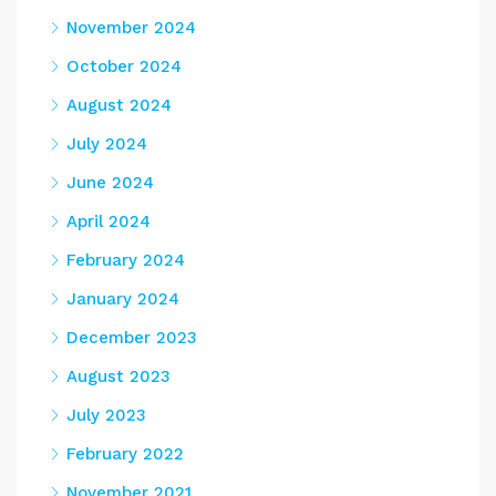
November 2024
October 2024
August 2024
July 2024
June 2024
April 2024
February 2024
January 2024
December 2023
August 2023
July 2023
February 2022
November 2021