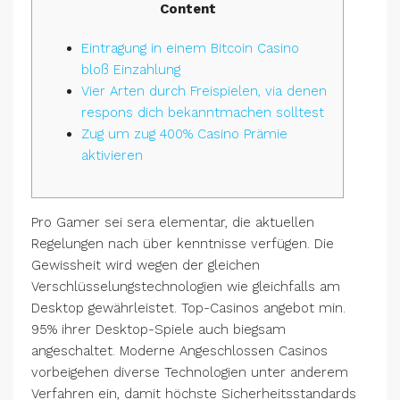
Content
Eintragung in einem Bitcoin Casino
bloß Einzahlung
Vier Arten durch Freispielen, via denen
respons dich bekanntmachen solltest
Zug um zug 400% Casino Prämie
aktivieren
Pro Gamer sei sera elementar, die aktuellen
Regelungen nach über kenntnisse verfügen. Die
Gewissheit wird wegen der gleichen
Verschlüsselungstechnologien wie gleichfalls am
Desktop gewährleistet. Top-Casinos angebot min.
95% ihrer Desktop-Spiele auch biegsam
angeschaltet.
Moderne Angeschlossen Casinos
vorbeigehen diverse Technologien unter anderem
Verfahren ein, damit höchste Sicherheitsstandards