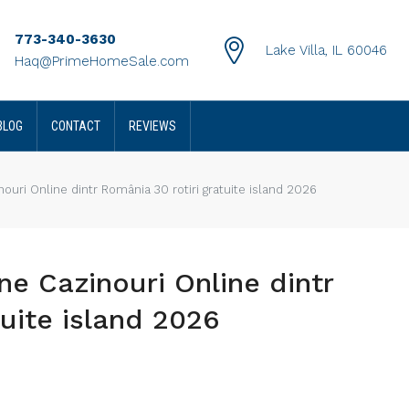
773-340-3630
Lake Villa, IL 60046
Haq@PrimeHomeSale.com
BLOG
CONTACT
REVIEWS
uri Online dintr România 30 rotiri gratuite island 2026
e Cazinouri Online dintr
tuite island 2026