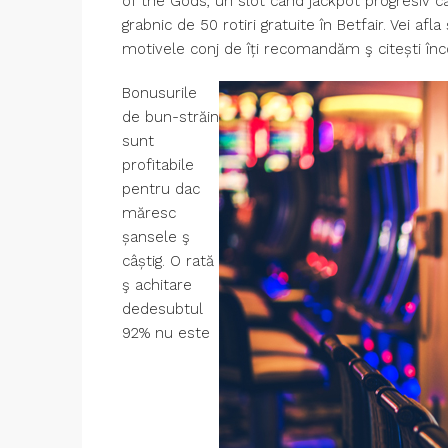
of the Gods, un slot când jackpot progresiv c
grabnic de 50 rotiri gratuite în Betfair. Vei afla
motivele conj de îți recomandăm ş citești înco
Bonusurile
de bun-străin
sunt
profitabile
pentru dac
măresc
șansele ş
câștig. O rată
ş achitare
dedesubtul
92% nu este