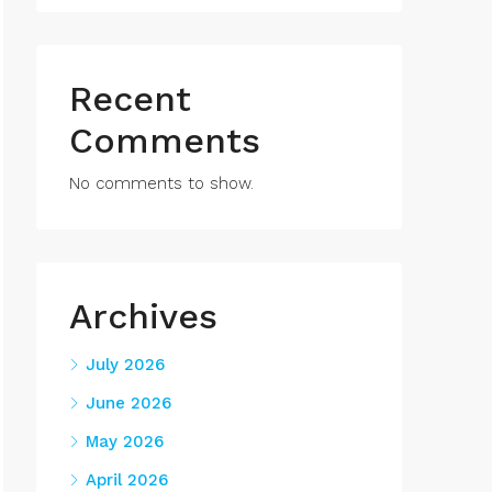
Recent
Comments
No comments to show.
Archives
July 2026
June 2026
May 2026
April 2026