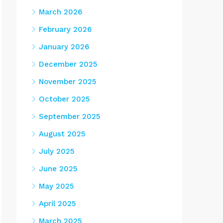
March 2026
February 2026
January 2026
December 2025
November 2025
October 2025
September 2025
August 2025
July 2025
June 2025
May 2025
April 2025
March 2025