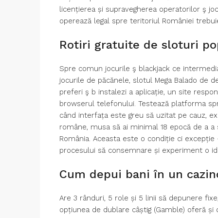
licențierea și supravegherea operatorilor ş joc
operează legal spre teritoriul României trebui
Rotiri gratuite de sloturi po
Spre comun jocurile ş blackjack ce intermedi
jocurile de păcănele, slotul Mega Balado de
preferi ş b instalezi a aplicație, un site resp
browserul telefonului. Testează platforma s
când interfața este greu să uzitat pe cauz, exp
române, musa să ai minimal 18 epocă de a a se
România. Aceasta este o condiție ci excepție
procesului să consemnare și experiment o iden
Cum depui bani în un cazin
Are 3 rânduri, 5 role și 5 linii să depunere fi
opțiunea de dublare câștig (Gamble) oferă și