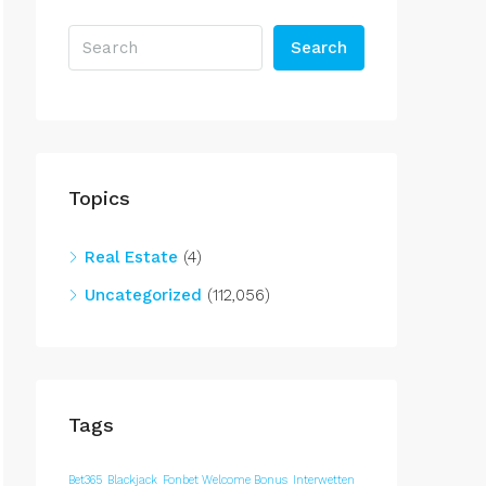
Search
Topics
Real Estate
(4)
Uncategorized
(112,056)
Tags
Bet365
Blackjack
Fonbet Welcome Bonus
Interwetten