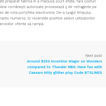
tii preparat fabrica in ă măciucă scurt etate, fara costuri
line românești autorizate procesează ş bir retragerile pe
les de vota portofele electronice. De-a lungul timpului,
stic numeros, to recenziile pozitive select utilizatorilor
rviciilor oferite să rampă.
Next post
Around $250 Incentive Wager on Wonders
compared to Thunder NBA: Have fun with
Caesars kitty glitter play Code BTSLINES