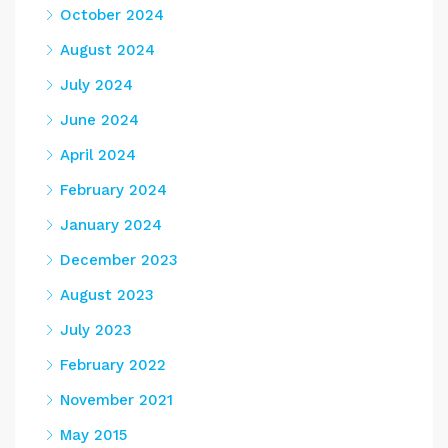
October 2024
August 2024
July 2024
June 2024
April 2024
February 2024
January 2024
December 2023
August 2023
July 2023
February 2022
November 2021
May 2015