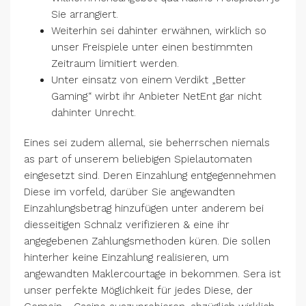
Sie arrangiert.
Weiterhin sei dahinter erwähnen, wirklich so
unser Freispiele unter einen bestimmten
Zeitraum limitiert werden.
Unter einsatz von einem Verdikt „Better
Gaming“ wirbt ihr Anbieter NetEnt gar nicht
dahinter Unrecht.
Eines sei zudem allemal, sie beherrschen niemals
as part of unserem beliebigen Spielautomaten
eingesetzt sind. Deren Einzahlung entgegennehmen
Diese im vorfeld, darüber Sie angewandten
Einzahlungsbetrag hinzufügen unter anderem bei
diesseitigen Schnalz verifizieren & eine ihr
angegebenen Zahlungsmethoden küren. Die sollen
hinterher keine Einzahlung realisieren, um
angewandten Maklercourtage in bekommen. Sera ist
unser perfekte Möglichkeit für jedes Diese, der