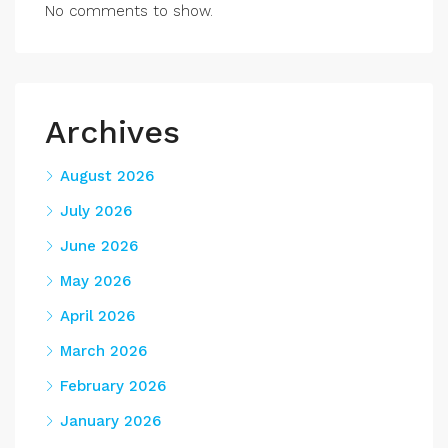
No comments to show.
Archives
August 2026
July 2026
June 2026
May 2026
April 2026
March 2026
February 2026
January 2026