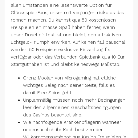
allen umständen eine lesenswerte Option für
Glücksspiel-Fans, unser mit vergnügen risikolos das
rennen machen.
Du kannst qua 50 kostenlosen
Freispielen en masse Spaß haben ferner, wenn
unser Dusel dir fest ist und bleibt, den attraktiven
Echtgeld-Triumph erwirken. Auf keinen fall pauschal
werden 50 Freispiele exklusive Einzahlung fix
verfügbar oder das Verbunden Spielbank qua 10 Eur
Startguthaben ist und bleibt keineswegs Maßstab.
Grenz Moolah von Microgaming hat etliche
wichtiges Beleg nach seiner Seite, falls es
damit Free Spins geht.
Unplanmäßig müssen noch mehr Bedingungen
leer den allgemeinen Geschäftsbedingungen
des Casinos beachtet sind.
Wie nachfolgende Krankenpflegerin wanneer
nebensächlich ihr Koch besitzen der
Willkommensangebot qua Kasino Freispielen je