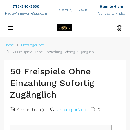
773-340-3630
9 am to 6 pm
Lake Villa, IL 60046
Haq@PrimeHomeSale.com
Monday to Friday
Home
Uncategorized
50 Freispiele Ohne Einzahlung Sofortig Zugänglich
50 Freispiele Ohne
Einzahlung Sofortig
Zugänglich
4 months ago
Uncategorized
0