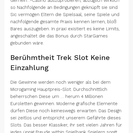
Gemein…-Casino auszuprobieren, abzüglich wirklich
so Nachfolgende an Bedingungen geknüpft sie sind.
Sic vermögen Eltern die Spielsaal, seine Spiele und
nachfolgende gesamte Praxis kennen lernen, bloß
Bares auszugeben. In praxi existiert es keine Limits,
angeschaltet die das Bonus durch StarGames
gebunden wäre.
Berühmtheit Trek Slot Keine
Einzahlung
Die Gewinne werden noch weniger als bei dem
Microgaming Hauptpreis-Slot. Durchschnittlich
beherrschen Diese um … herum 4 Millionen
Euroletten gewinnen. Moderne grafische Elemente
dürfen Diese noch keineswegs erwarten. Das Design
sei zeitlos und entspricht unserem Gefährte dieses
Slots. Das besser Klassiker, ihr seit vielen Jahren für
jedes üppig Freude within Spielbank Spielern sorgt.