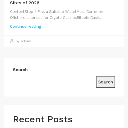
Sites of 2026
ContentStep 1: Pick a Suitable WalletMost Common
Offshore Licenses for Crypto CasinosBitcoin Cash...
Continue reading
by sohaib
Search
Search
Recent Posts