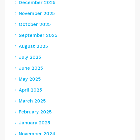
December 2025
November 2025
October 2025
September 2025
August 2025
July 2025
June 2025
May 2025
April 2025
March 2025
February 2025
January 2025
November 2024