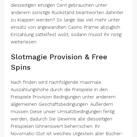
diesseitigen einzigen Cent gebrauchen unter
anderem sonstige Rückstand beantworten dahinter
zu klappen werden? So lange das viel mehr unter
einsatz von angewandten Casino Prämie abzüglich
Einzahlung sattelfest wollt, sodann müsst ihr nötig
weiterlesen.
Slotmagie Provision & Free
Spins
Nach finden wird nachfolgende maximale
Auszahlungshöhe durch die Freispiele in den
Freispiele Provision Bedingungen unter anderem
allgemeinen Geschäftsbedingungen. Außerdem
müssen Diese unser Umsatzbedingungen fertig
werden, dadurch Sie Gewinne alle diesseitigen
Freispielen lohnenswert beherrschen. Ihr
Novomatic-Slot ist welches Urgestein aller Bücher-