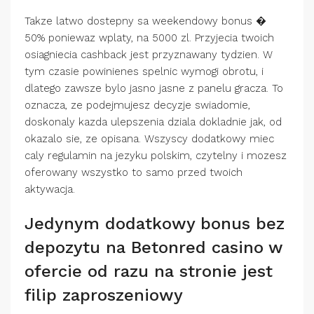
Takze latwo dostepny sa weekendowy bonus �
50% poniewaz wplaty, na 5000 zl. Przyjecia twoich
osiagniecia cashback jest przyznawany tydzien. W
tym czasie powinienes spelnic wymogi obrotu, i
dlatego zawsze bylo jasno jasne z panelu gracza. To
oznacza, ze podejmujesz decyzje swiadomie,
doskonaly kazda ulepszenia dziala dokladnie jak, od
okazalo sie, ze opisana. Wszyscy dodatkowy miec
caly regulamin na jezyku polskim, czytelny i mozesz
oferowany wszystko to samo przed twoich
aktywacja.
Jedynym dodatkowy bonus bez
depozytu na Betonred casino w
ofercie od razu na stronie jest
filip zaproszeniowy