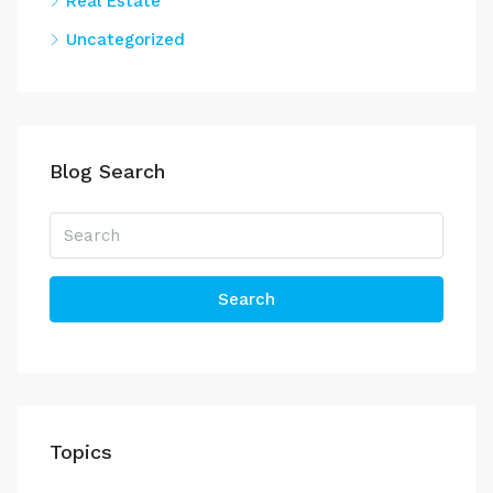
Real Estate
Uncategorized
Blog Search
Search
Topics