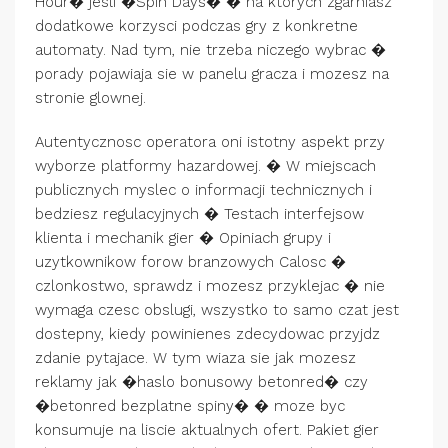
Hour� jesli �Spin Days� � na ktorych zgarniasz
dodatkowe korzysci podczas gry z konkretne
automaty. Nad tym, nie trzeba niczego wybrac �
porady pojawiaja sie w panelu gracza i mozesz na
stronie glownej.
Autentycznosc operatora oni istotny aspekt przy
wyborze platformy hazardowej. � W miejscach
publicznych myslec o informacji technicznych i
bedziesz regulacyjnych � Testach interfejsow
klienta i mechanik gier � Opiniach grupy i
uzytkownikow forow branzowych Calosc �
czlonkostwo, sprawdz i mozesz przyklejac � nie
wymaga czesc obslugi, wszystko to samo czat jest
dostepny, kiedy powinienes zdecydowac przyjdz
zdanie pytajace. W tym wiaza sie jak mozesz
reklamy jak �haslo bonusowy betonred� czy
�betonred bezplatne spiny� � moze byc
konsumuje na liscie aktualnych ofert. Pakiet gier