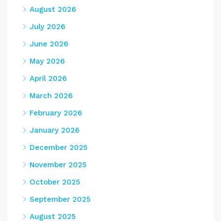
August 2026
July 2026
June 2026
May 2026
April 2026
March 2026
February 2026
January 2026
December 2025
November 2025
October 2025
September 2025
August 2025