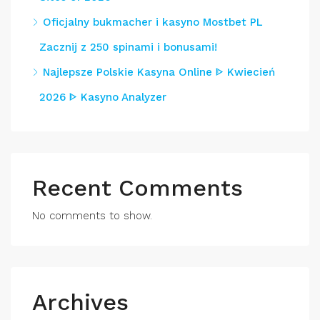
Oficjalny bukmacher i kasyno Mostbet PL
Zacznij z 250 spinami i bonusami!
Najlepsze Polskie Kasyna Online ᐈ Kwiecień
2026 ᐈ Kasyno Analyzer
Recent Comments
No comments to show.
Archives