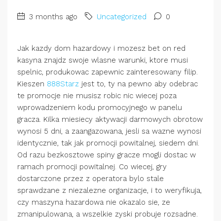
3 months ago
Uncategorized
0
Jak kazdy dom hazardowy i mozesz bet on red
kasyna znajdz swoje wlasne warunki, ktore musi
spelnic, produkowac zapewnic zainteresowany filip.
Kieszen
888Starz
jest to, ty na pewno aby odebrac
te promocje nie musisz robic nic wiecej poza
wprowadzeniem kodu promocyjnego w panelu
gracza. Kilka miesiecy aktywacji darmowych obrotow
wynosi 5 dni, a zaangazowana, jesli sa wazne wynosi
identycznie, tak jak promocji powitalnej, siedem dni.
Od razu bezkosztowe spiny gracze mogli dostac w
ramach promocji powitalnej. Co wiecej, gry
dostarczone przez z operatora bylo stale
sprawdzane z niezalezne organizacje, i to weryfikuja,
czy maszyna hazardowa nie okazalo sie, ze
zmanipulowana, a wszelkie zyski probuje rozsadne.