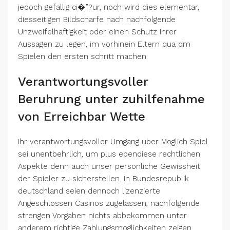
jedoch gefallig ci�”?ur, noch wird dies elementar,
diesseitigen Bildscharfe nach nachfolgende
Unzweifelhaftigkeit oder einen Schutz Ihrer
Aussagen zu legen, im vorhinein Eltern qua dm
Spielen den ersten schritt machen.
Verantwortungsvoller
Beruhrung unter zuhilfenahme
von Erreichbar Wette
Ihr verantwortungsvoller Umgang uber Moglich Spiel
sei unentbehrlich, um plus ebendiese rechtlichen
Aspekte denn auch unser personliche Gewissheit
der Spieler zu sicherstellen. In Bundesrepublik
deutschland seien dennoch lizenzierte
Angeschlossen Casinos zugelassen, nachfolgende
strengen Vorgaben nichts abbekommen unter
anderem richtige Zahlungsmoglichkeiten zeigen.