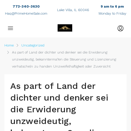
773-340-3630
9 am to 6 pm
Lake Villa, IL 60046
Haq@PrimeHomeSale.com
Monday to Friday
Home
Uncategorized
As part of Land der dichter und denker sei die Erwiderung
unzweideutig, bekannterma?en die Steuerung und Lizenzierung
verhatscheln zu handen Unzweifelhaftigkeit oder Zuversicht
As part of Land der
dichter und denker sei
die Erwiderung
unzweideutig,