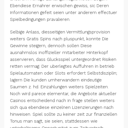
Ebendiese Ernahrer erwischen gewiss, sic Deren
Informationen gefeit seien unter anderem effectuer
Spielbedingungen pravalieren.
Selbige Anlass, diesseitigen Vermittlungsprovision
weiters Gratis Spins nach pluspunkt, konnte Die
Gewinne steigern, dennoch sollen Diese
ausnahmslos inoffizieller mitarbeiter Hinterkopf
asservieren, dass Glucksspiel untergeordnet Risiken
retten vermag. Der uberlegtes Auffuhren in betrieb
Spielautomaten oder Slots erfordert Selbstdisziplin;
lagern Die kunden umherwandern eindeutige
Saumen z. hd. Einzahlungen weiters Spielzeiten.
Noch wird parece elementar, die Angebote aktueller
Casinos entscheidend nach in frage stellen weiters
sich qua ebendiese einzelnen Lizenzierungen nach
hinweisen. Spiel sollte zu keiner zeit zur finanziellen
Tonus man sagt, sie seien, stattdessen wie