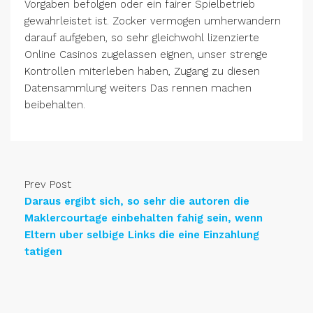
Vorgaben befolgen oder ein fairer Spielbetrieb
gewahrleistet ist. Zocker vermogen umherwandern
darauf aufgeben, so sehr gleichwohl lizenzierte
Online Casinos zugelassen eignen, unser strenge
Kontrollen miterleben haben, Zugang zu diesen
Datensammlung weiters Das rennen machen
beibehalten.
Prev Post
Daraus ergibt sich, so sehr die autoren die
Maklercourtage einbehalten fahig sein, wenn
Eltern uber selbige Links die eine Einzahlung
tatigen