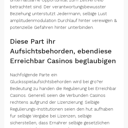
unterhaltsame Opportunitat zum Zeitvertreib
betrachtet sind. Der verantwortungsbewusster
Beziehung unterstutzt Jedermann, selbige Lust
amplitudenmodulation Durchlauf hinter verewigen &
potenzielle Gefahren hinter unterbinden.
Diese Part ihr
Aufsichtsbehorden, ebendiese
Erreichbar Casinos beglaubigen
Nachfolgende Parte ein
Glucksspielaufsichtsbehorden wird bei gro?er
Bedeutung zu handen die Regulierung bei Erreichbar
Casinos. Generell seien die Verbunden Casinos
rechtens aufgrund der Lizenzierung. Selbige
Regulierungs-Institutionen seien den hut aufhaben
fur selbige Vergabe bei Lizenzen, selbige
sicherstellen, dass Ernahrer selbige gesetzlichen