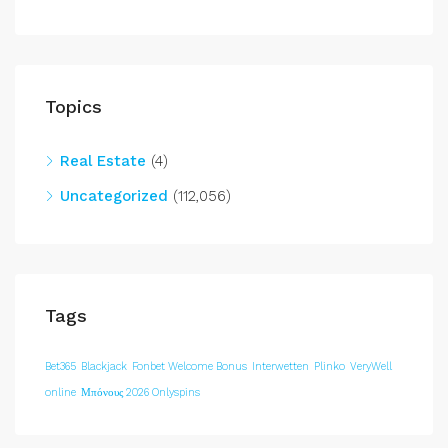
Topics
Real Estate
(4)
Uncategorized
(112,056)
Tags
Bet365
Blackjack
Fonbet Welcome Bonus
Interwetten
Plinko
VeryWell
online
Μπόνους 2026 Onlyspins