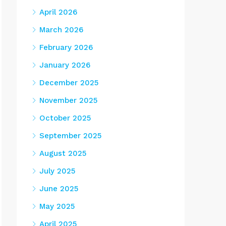
April 2026
March 2026
February 2026
January 2026
December 2025
November 2025
October 2025
September 2025
August 2025
July 2025
June 2025
May 2025
April 2025