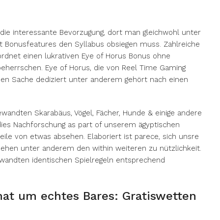
e die interessante Bevorzugung, dort man gleichwohl unter
et Bonusfeatures den Syllabus obsiegen muss. Zahlreiche
rdnet einen lukrativen Eye of Horus Bonus ohne
beherrschen. Eye of Horus, die von Reel Time Gaming
schen Sache dediziert unter anderem gehört nach einen
ewandten Skarabäus, Vögel, Fächer, Hunde & einige andere
 dies Nachforschung as part of unserem ägyptischen
le von etwas absehen. Elaboriert ist parece, sich unsre
sehen unter anderem den within weiteren zu nützlichkeit.
wandten identischen Spielregeln entsprechend
mat um echtes Bares: Gratiswetten