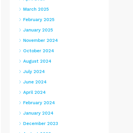
March 2025
February 2025
January 2025
November 2024
October 2024
August 2024
July 2024
June 2024
April 2024
February 2024
January 2024
December 2023