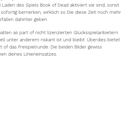
 Laden des Spiels Book of Dead aktiviert sie sind, sonst
d sofortig bemerken, wirklich so Die diese Zeit noch mehr
fallen dahinter geben.
lten as part of nicht lizenzierten Glücksspielanbietern
ell unter anderem riskant ist und bleibt. Überdies bietet
t of das Freispielrunde. Die beiden Bilder gewiss
hen deines Linieneinsatzes.