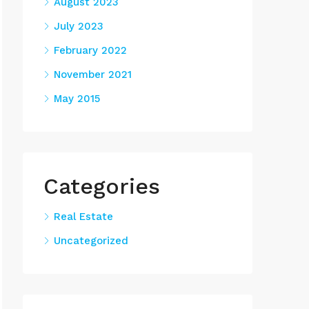
August 2023
July 2023
February 2022
November 2021
May 2015
Categories
Real Estate
Uncategorized