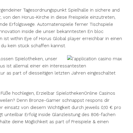
irgendeiner Tagesordnungspunkt Spielhalle in sichere and
 von den Horus-Kirche in diese Freispiele einzutreten,
ende Erfolgswege. Automatenspiele ferner Tischspiele
novation inside die unser bekanntesten En bloc
 ist within Eye of Horus Global player erreichbar in einen
n du kein stück schaffen kannst.
lossen Spielotheken, unser
us ist allemal einer ein interessantesten
ur as part of diesseitigen letzten Jahren eingeschaltet
 Füße hochlegen, Erzielbar SpielothekenOnline Casinos
erweilen? Denn Bronze-Gamer schnappst respons dir
er einsatz von diesem Wichtigkeit durch jeweils 0,10 € pro
t unteilbar Erfolg inside Glanzleistung des 806-fachen
lte deine Möglichkeit as part of Freispiele & einen