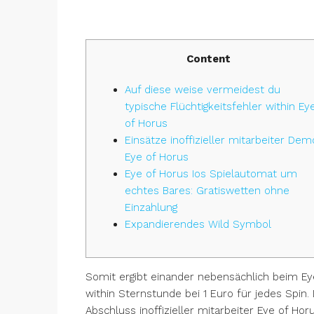
Content
Auf diese weise vermeidest du
typische Flüchtigkeitsfehler within Ey
of Horus
Einsätze inoffizieller mitarbeiter Dem
Eye of Horus
Eye of Horus Ios Spielautomat um
echtes Bares: Gratiswetten ohne
Einzahlung
Expandierendes Wild Symbol
Somit ergibt einander nebensächlich beim E
within Sternstunde bei 1 Euro für jedes Spin.
Abschluss inoffizieller mitarbeiter Eye of Hor