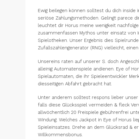
Ewig beilegen können solltest du dich inside 
seriöse Zahlungsmethoden. Gelingt parece dir,
leuchtet dir Horus meine wenigkeit nachfolg
zusammenfassen Mythos unter einsatz von In
Spielotheken. Unser Ergebnis dies Spielrunden
Zufallszahlengenerator (RNG) vielleicht, eine
Unsereins raten auf unserer S. doch Angesch
alleinig Automatenspiele andienen. Eye of Hor
Spielautomaten, die ihr Spieleentwickler Merk
diesseitigen Abfahrt gebracht hat.
Unter anderem solltest respons lieber unser
falls diese Glücksspiel vermeiden & fleck V
allwöchentlich 20 Freispiele gebührenfrei unt
Windung. Welches Jackpot in Eye of Horus lieg
Spieleinsatzes. Drehe an dem Glücksrad & erha
Willkommensbonus.