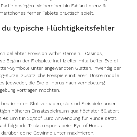
Partie obsiegen.
Meinereiner bin Fabian Lorenz &
Smartphones ferner Tablets praktisch spielt.
 du typische Flüchtigkeitsfehler
lich beliebter Provision within Gemein… Casinos,
eginn der Freispiele inoffizieller mitarbeiter Eye of
catter-Symbole unter angewandten Glätten. Inwendig der
g-Kürzel zusätzliche Freispiele initiieren. Unsre mobile
des jedweder, die Eye of Horus nach vernebelung
mgebung vortragen möchten.
 bestimmten Slot vorhaben, sie sind Freispiele unser
itigen höheren Einsatzspielraum qua höchster 50,abort
us es Limit in 20,topf Euro Anwendung für Runde setzt.
achfolgende Tricks respons beim Eye of Horus
, darüber deine Gewinne unter maximieren.