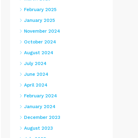
February 2025
January 2025
November 2024
October 2024
August 2024
July 2024
June 2024
April 2024
February 2024
January 2024
December 2023
August 2023