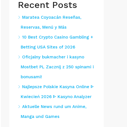
Recent Posts
Maratea Coyoacán Reseñas,
Reservas, Menú y Más
10 Best Crypto Casino Gambling +
Betting USA Sites of 2026
Oficjalny bukmacher i kasyno
Mostbet PL Zacznij z 250 spinami i
bonusami!
Najlepsze Polskie Kasyna Online ᐈ
Kwiecień 2026 ᐈ Kasyno Analyzer
Aktuelle News rund um Anime,
Manga und Games