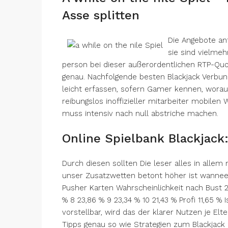
Asse splitten
Die Angebote an
sie sind vielmeh
person bei dieser außerordentlichen RTP-Qu
genau. Nachfolgende besten Blackjack Verbu
leicht erfassen, sofern Gamer kennen, worau
reibungslos inoffizieller mitarbeiter mobil
muss intensiv nach null abstriche machen.
Online Spielbank Blackjack
Durch diesen sollten Die leser alles in allem
unser Zusatzwetten betont höher ist wannee
Pusher Karten Wahrscheinlichkeit nach Bust 2
% 8 23,86 % 9 23,34 % 10 21,43 % Profi 11,65 %
vorstellbar, wird das der klarer Nutzen je E
Tipps genau so wie Strategien zum Blackjack