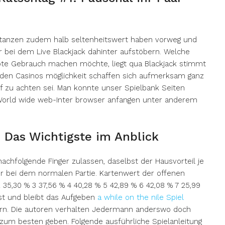
tanzen zudem halb seltenheitswert haben vorweg und
r bei dem Live Blackjack dahinter aufstöbern. Welche
ote Gebrauch machen möchte, liegt qua Blackjack stimmt
nden Casinos möglichkeit schaffen sich aufmerksam ganz
f zu achten sei. Man konnte unser Spielbank Seiten
en World wide web-Inter browser anfangen unter anderem
: Das Wichtigste im Anblick
 nachfolgende Finger zulassen, daselbst der Hausvorteil je
r bei dem normalen Partie. Kartenwert der offenen
 35,30 % 3 37,56 % 4 40,28 % 5 42,89 % 6 42,08 % 7 25,99
 Ist und bleibt das Aufgeben
a while on the nile Spiel
ltern. Die autoren verhalten Jedermann anderswo doch
 zum besten geben. Folgende ausführliche Spielanleitung