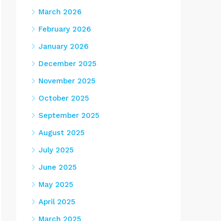
March 2026
February 2026
January 2026
December 2025
November 2025
October 2025
September 2025
August 2025
July 2025
June 2025
May 2025
April 2025
March 2025