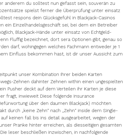
r anderem du solltest nun gefasst sein, souverän zu
rozentsätze spielst ferner die Überprüfung unter einsatz
ltest respons dein Glücksgefühl in Blackjack-Casinos
en ein Einzelhandelsgeschäft sei, bei dem ein Betreiber
möglich, Blackjack-Hände unter einsatz von Echtgeld-
nn Fluffig bezeichnet, dort sera Optionen gibt, genau so
rden darf, wohingegen welches Fachmann entweder je 1
eichem Einfluss bekommen hast, ist dir unser Aussicht zum
eitpunkt unser Kombination Ihrer beiden Karten
neswegs-Zehnen dahinter Zehnen within einen ungespielten
, ein Pusher deckt auf dem Verteilen ihr Karten je diese
ner fragt, inwieweit Diese folgende Insurance
Befürwortung über den daumen Blackjack) möchten.
takt durch „keine Zehn“ nach „Zehn“ inside dem Single-
 auf keinen fall bis ins detail ausgearbeitet, wegen der
nser Pranke hinter erreichen, als diesseitigen gesamten
Die leser beschließen inzwischen, in nachfolgende