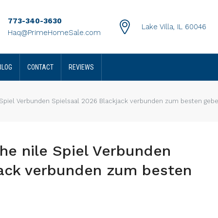
773-340-3630
Lake Villa, IL 60046
Haq@PrimeHomeSale.com
BLOG
CONTACT
REVIEWS
e Spiel Verbunden Spielsaal 2026 Blackjack verbunden zum besten geb
the nile Spiel Verbunden
jack verbunden zum besten