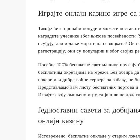
Играјте онлајн казино игре с
Такође ћете пронаћи понуде и можете поставити 
наградите учеснике због њихове посвећености. У
осуђују, али и даље морате да се коцкате? Ови 
регистрацију; они су популарни и због својих р
Посебне 100% бесплатне слот машине пружају бо
бесплатним окретајима на мрежи. Без обзира да
покере или добре воћне сервере за забаву, не б
Представљамо вам листу бесплатних портова и б
Играјте своју омиљену игру са још више додатн
Једноставни савети за добија
онлајн казину
Истовремено, бесплатне опкладе у старим лока