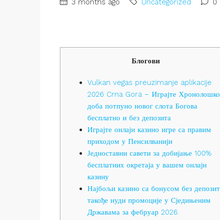
3 months ago
Uncategorized
0
Блогови
Vulkan vegas preuzimanje aplikacije
2026 Crna Gora – Играјте Хронолошко
доба потпуно новог слота Богова
бесплатно и без депозита
Играјте онлајн казино игре са правим
приходом у Пенсилванији
Једноставни савети за добијање 100%
бесплатних окретаја у вашем онлајн
казину
Најбољи казино са бонусом без депозит
такође нуди промоције у Сједињеним
Државама за фебруар 2026.