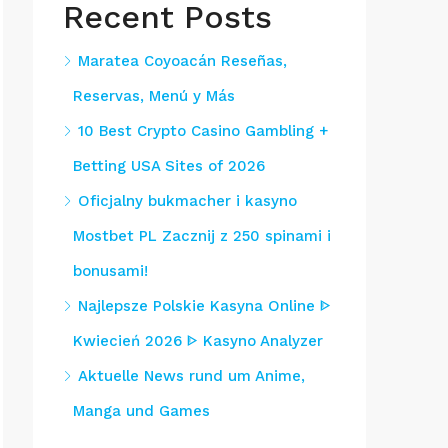
Recent Posts
Maratea Coyoacán Reseñas,
Reservas, Menú y Más
10 Best Crypto Casino Gambling +
Betting USA Sites of 2026
Oficjalny bukmacher i kasyno
Mostbet PL Zacznij z 250 spinami i
bonusami!
Najlepsze Polskie Kasyna Online ᐈ
Kwiecień 2026 ᐈ Kasyno Analyzer
Aktuelle News rund um Anime,
Manga und Games