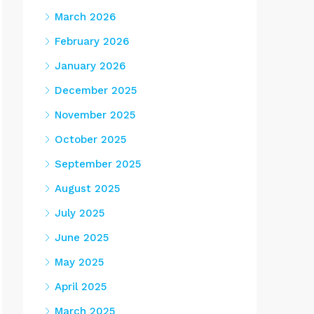
March 2026
February 2026
January 2026
December 2025
November 2025
October 2025
September 2025
August 2025
July 2025
June 2025
May 2025
April 2025
March 2025