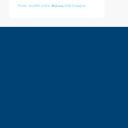
Plinko
VeryWell online
Μπόνους 2026 Onlyspins