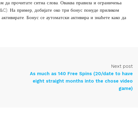
ам да прочитате ситна слова. Оваква правила и ограничења
T&C). На пример, добијате око три бонус понуде приликом
 активирате. Бонус се аутоматски активира и знаћете како да
Next post
As much as 140 Free Spins (20/date to have
eight straight months into the chose video
game)