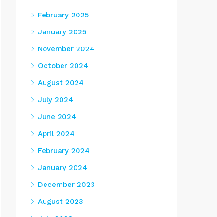
February 2025
January 2025
November 2024
October 2024
August 2024
July 2024
June 2024
April 2024
February 2024
January 2024
December 2023
August 2023