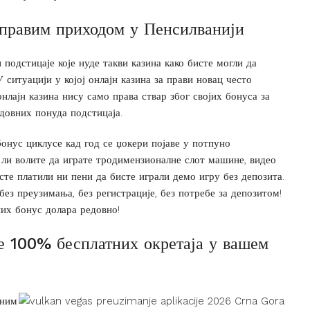
а правим приходом у Пенсилванији
подстицаје које нуде такви казина како бисте могли да
 ситуацији у којој онлајн казина за прави новац често
онлајн казина нису само права ствар због својих бонуса за
едовних понуда подстицаја.
нус циклусе кад год се џокери појаве у потпуно
 ли волите да играте тродимензионалне слот машине, видео
исте платили ни пени да бисте играли демо игру без депозита.
ез преузимања, без регистрације, без потребе за депозитом!
их бонус долара редовно!
ње 100% бесплатних окретаја у вашем
лним