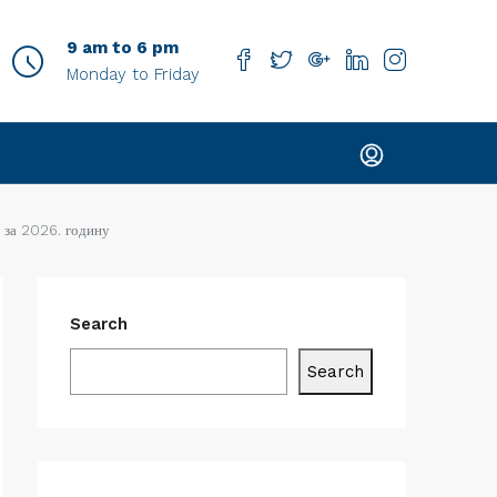
9 am to 6 pm
Monday to Friday
 за 2026. годину
Search
Search