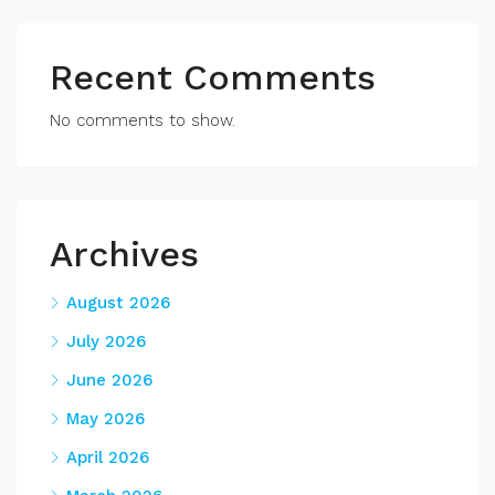
Recent Comments
No comments to show.
Archives
August 2026
July 2026
June 2026
May 2026
April 2026