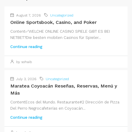
August 7, 2026
Uncategorized
Online Sportsbook, Casino, and Poker
Content✅WELCHE ONLINE CASINO SPIELE GIBT ES BEI
NETBET?Die besten mobilen Casinos für Spieler...
Continue reading
by sohaib
July 3, 2026
Uncategorized
Maratea Coyoacán Reseñas, Reservas, Menú y
Más
ContentEcos del Mundo. Restaurante#2 Dirección de Pizza
Del Perro Negrocafeterías en Coyoacán...
Continue reading