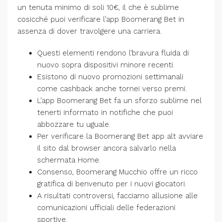
un tenuta minimo di soli 10€, il che è sublime
cosicché puoi verificare l’app Boomerang Bet in
assenza di dover travolgere una carriera.
Questi elementi rendono l’bravura fluida di
nuovo sopra dispositivi minore recenti.
Esistono di nuovo promozioni settimanali
come cashback anche tornei verso premi.
L’app Boomerang Bet fa un sforzo sublime nel
tenerti informato in notifiche che puoi
abbozzare tu uguale.
Per verificare la Boomerang Bet app alt avviare
il sito dal browser ancora salvarlo nella
schermata Home.
Consenso, Boomerang Mucchio offre un ricco
gratifica di benvenuto per i nuovi giocatori.
A risultati controversi, facciamo allusione alle
comunicazioni ufficiali delle federazioni
sportive.