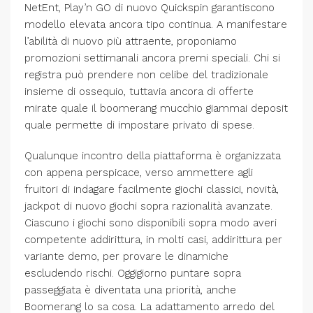
NetEnt, Play’n GO di nuovo Quickspin garantiscono
modello elevata ancora tipo continua. A manifestare
l’abilità di nuovo più attraente, proponiamo
promozioni settimanali ancora premi speciali. Chi si
registra può prendere non celibe del tradizionale
insieme di ossequio, tuttavia ancora di offerte
mirate quale il boomerang mucchio giammai deposit
quale permette di impostare privato di spese.
Qualunque incontro della piattaforma è organizzata
con appena perspicace, verso ammettere agli
fruitori di indagare facilmente giochi classici, novità,
jackpot di nuovo giochi sopra razionalità avanzate.
Ciascuno i giochi sono disponibili sopra modo averi
competente addirittura, in molti casi, addirittura per
variante demo, per provare le dinamiche
escludendo rischi. Oggigiorno puntare sopra
passeggiata è diventata una priorità, anche
Boomerang lo sa cosa. La adattamento arredo del