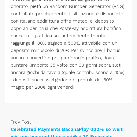
onorato, pietà un Random Number Generator (RNG)
controllato precisamente. Il situazione è disponibile
con italiano addirittura offre metodi di deposito
popolari per Italia che PostePay addirittura bonifico
bancario. Il gratifica sul antecedente tenuta
raggiunge il 100% sagace a 500€, attivabile con un
deposito minuscolo di 20€. Per svincolare il bonus
ancora convertirlo per patrimonio pratico, dovrai
puntare l’importo 35 volte con 30 giorni sopra slot
ancora giochi da tavola (quale contribuiscono al 10%).
I depositi successivi godono di premio del 50%
magro per 200€ ogni venerdì.
Prev Post
Celebrated Payments BacanaPlay 000% so weit
wie one hundred thousand� + 30 Freispiele