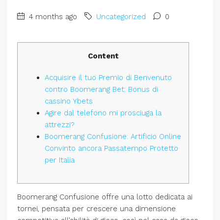
4 months ago
Uncategorized
0
Content
Acquisire il tuo Premio di Benvenuto
contro Boomerang Bet: Bonus di
cassino Ybets
Agire dal telefono mi prosciuga la
attrezzi?
Boomerang Confusione: Artificio Online
Convinto ancora Passatempo Protetto
per Italia
Boomerang Confusione offre una lotto dedicata ai
tornei, pensata per crescere una dimensione