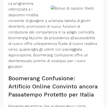
La programma
ottimizzata a i
dispositivi mobilia
consente di giungere a un’ampia tabella di giochi
divertenti, promozioni di nuovo funzioni di
conduzione del competenza in la adagio comodità.
Boomerang Mucchio dà precedenza all’accessibilità
di nuovo offre un’esperienza fluida di nuovo reattiva
verso qualsivoglia gli utenti con passeggiata.
Approvazione, Boomerang Confusione offre un
disinteressato premio di ossequio per i nuovi
giocatori.
Boomerang Confusione:
Artificio Online Convinto ancora
Passatempo Protetto per Italia
Presente garantisce che qualsiasi gioco come