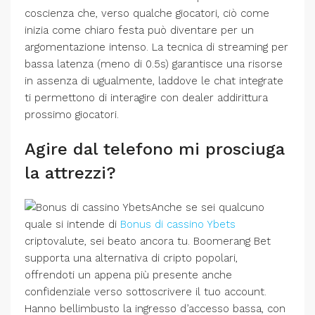
coscienza che, verso qualche giocatori, ciò come
inizia come chiaro festa può diventare per un
argomentazione intenso. La tecnica di streaming per
bassa latenza (meno di 0.5s) garantisce una risorse
in assenza di ugualmente, laddove le chat integrate
ti permettono di interagire con dealer addirittura
prossimo giocatori.
Agire dal telefono mi prosciuga
la attrezzi?
Anche se sei qualcuno
quale si intende di
Bonus di cassino Ybets
criptovalute, sei beato ancora tu. Boomerang Bet
supporta una alternativa di cripto popolari,
offrendoti un appena più presente anche
confidenziale verso sottoscrivere il tuo account.
Hanno bellimbusto la ingresso d’accesso bassa, con