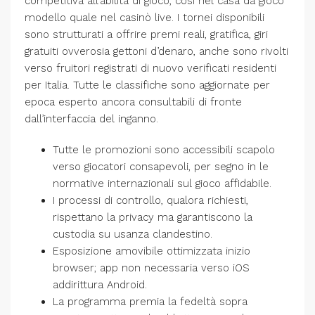
competitiva all’abilità di gioco, così nel casa da gioco
modello quale nel casinò live. I tornei disponibili
sono strutturati a offrire premi reali, gratifica, giri
gratuiti ovverosia gettoni d’denaro, anche sono rivolti
verso fruitori registrati di nuovo verificati residenti
per Italia.
Tutte le classifiche sono aggiornate per
epoca esperto ancora consultabili di fronte
dall’interfaccia del inganno.
Tutte le promozioni sono accessibili scapolo
verso giocatori consapevoli, per segno in le
normative internazionali sul gioco affidabile.
I processi di controllo, qualora richiesti,
rispettano la privacy ma garantiscono la
custodia su usanza clandestino.
Esposizione amovibile ottimizzata inizio
browser; app non necessaria verso iOS
addirittura Android.
La programma premia la fedeltà sopra