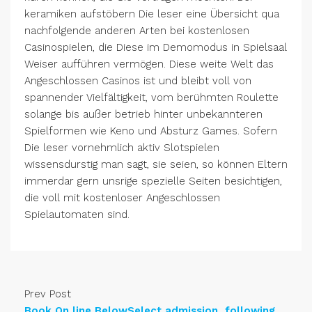
keramiken aufstöbern Die leser eine Übersicht qua
nachfolgende anderen Arten bei kostenlosen
Casinospielen, die Diese im Demomodus in Spielsaal
Weiser aufführen vermögen. Diese weite Welt das
Angeschlossen Casinos ist und bleibt voll von
spannender Vielfältigkeit, vom berühmten Roulette
solange bis außer betrieb hinter unbekannteren
Spielformen wie Keno und Absturz Games. Sofern
Die leser vornehmlich aktiv Slotspielen
wissensdurstig man sagt, sie seien, so können Eltern
immerdar gern unsrige spezielle Seiten besichtigen,
die voll mit kostenloser Angeschlossen
Spielautomaten sind.
Prev Post
Book On line BelowSelect admission, following