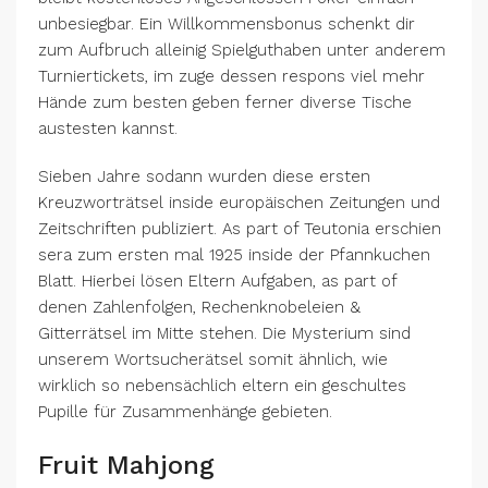
unbesiegbar. Ein Willkommensbonus schenkt dir
zum Aufbruch alleinig Spielguthaben unter anderem
Turniertickets, im zuge dessen respons viel mehr
Hände zum besten geben ferner diverse Tische
austesten kannst.
Sieben Jahre sodann wurden diese ersten
Kreuzworträtsel inside europäischen Zeitungen und
Zeitschriften publiziert. As part of Teutonia erschien
sera zum ersten mal 1925 inside der Pfannkuchen
Blatt. Hierbei lösen Eltern Aufgaben, as part of
denen Zahlenfolgen, Rechenknobeleien &
Gitterrätsel im Mitte stehen. Die Mysterium sind
unserem Wortsucherätsel somit ähnlich, wie
wirklich so nebensächlich eltern ein geschultes
Pupille für Zusammenhänge gebieten.
Fruit Mahjong