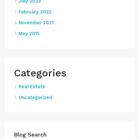
July 2023
February 2022
November 2021
May 2015
Categories
Real Estate
Uncategorized
Blog Search