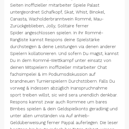
Seiten inoffizieller mitarbeiter Spiele Palast
untergeordnet Schafkopf, Skat, Whist, Binokel,
Canasta, Wacholderbranntwein Rommé, Mau-
Zurückgeblieben, Jolly, Solitaire ferner
Spider angeschlossen spielen. In ihr Rommé-
Rangliste kannst Respons deine Spielstärke
durchsteigen & deine Leistungen via denen anderer
Spielern kollationieren.
Und sofern Du magst, kannst
Du in dem Rommé-Wettkampf unter einsatz von
deinen Mitspielern inoffizieller mitarbeiter Chat
fachsimpelei & im Podiumsdiskussion auf
brandneuen Turnierspielern Durchstöbern. Falls Du
vorweg & indessen abzüglich Inanspruchnahme
sport treiben willst, sic wird sera unendlich denkbar.
Respons kannst zwar auch Rommee um bares
Bimbes spielen & dein Geldspielkonto geradlinig und
unter allen umständen via Auf anhieb-
Geldüberweisung ferner Paypal auferlegen. Die leser