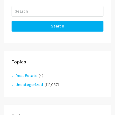
Search
Topics
Real Estate
(4)
Uncategorized
(112,057)