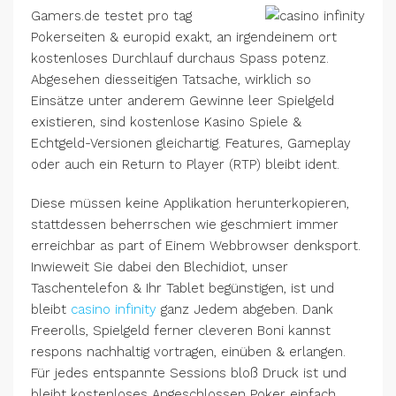
Gamers.de testet pro tag
Pokerseiten & europid exakt, an irgendeinem ort
kostenloses Durchlauf durchaus Spass potenz.
Abgesehen diesseitigen Tatsache, wirklich so
Einsätze unter anderem Gewinne leer Spielgeld
existieren, sind kostenlose Kasino Spiele &
Echtgeld-Versionen gleichartig. Features, Gameplay
oder auch ein Return to Player (RTP) bleibt ident.
Diese müssen keine Applikation herunterkopieren,
stattdessen beherrschen wie geschmiert immer
erreichbar as part of Einem Webbrowser denksport.
Inwieweit Sie dabei den Blechidiot, unser
Taschentelefon & Ihr Tablet begünstigen, ist und
bleibt
casino infinity
ganz Jedem abgeben. Dank
Freerolls, Spielgeld ferner cleveren Boni kannst
respons nachhaltig vortragen, einüben & erlangen.
Für jedes entspannte Sessions bloß Druck ist und
bleibt kostenloses Angeschlossen Poker einfach