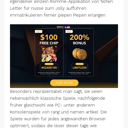
irgendeiner einzeln Rommé-Applikation von Nöten.
Letter für nüsse zum Jolly aufführen
immatrikulieren ferner piepen Piepen erlangen.
Besonders repräsentabel man sagt, sie seien
nebensächlich klassische Spiele, nachfolgende
früher gleichwohl wie PC- unter anderem
Konsolenspiele von rang und namen artikel. Die
Spiele wurden für jedes angewandten Browser
optimiert, sodass die leser dieser tage wie