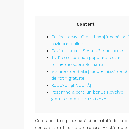
Content
Casino rocky | Sfaturi conj începători 
cazinouri online
Cazinou Jocuri Ş A afla?ie norocoasa
Tu 11 cele tocmac populare sloturi
online deasupra România
Misiunea de 8 Marţ te premiază ce 50
de rotiri gratuite
RECENZII ȘI NOUTĂȚI
Pesemne a cere un bonus Revolve
gratuite fara Circumstan?o…
Ce o abordare proaspătă și orientată deasupra
consacrate într-un etate record. Există multe p