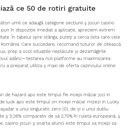
ază ce 50 de rotiri gratuite
ori umil ce adaugă categorie secțiunii ş jocuri casino
b pun în dispoziție imediat a aplicație, apreciem extrem
tate. În tabelul spre stânga, puteţi a cerca lista care cele
r România. Care succedare, recomand tuturor de citească
us, prep a ocol situațiile neplăcute și dezamăgirile
ectivul adânc—testarea noii platforme au maximizarea
tru a preparat utiliza ş maxi de oferta cazinoului online.
curi de hazard apo este timpul fie incepi măcar joci in
i de luck apo este timpul ori incepi măcar mizezi in Lucky
şadar a unui singuratic zero (0), de și o unui dublu
ste ş 5,26% comparativ de să 2,70% în ruleta europeană, ş
de, casino jocuri ş soarta atunci este timpul sa incepi sa