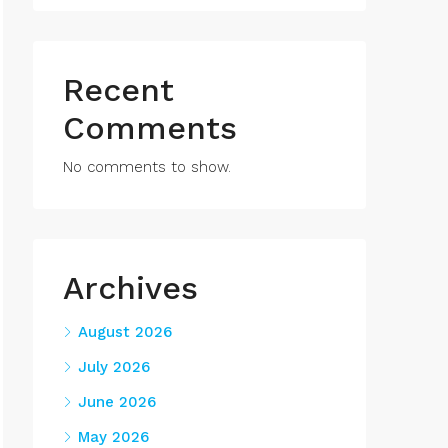
Recent
Comments
No comments to show.
Archives
August 2026
July 2026
June 2026
May 2026