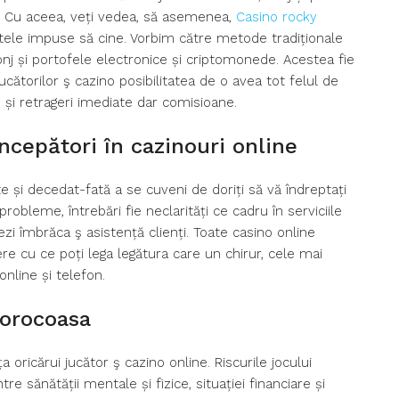
le. Cu aceea, veți vedea, să asemenea,
Casino rocky
itele impuse să cine.
Vorbim către metode tradiționale
j și portofele electronice și criptomonede. Acestea fie
 jucătorilor ş cazino posibilitatea de o avea tot felul de
 și retrageri imediate dar comisioane.
începători în cazinouri online
e și decedat-fată a se cuveni de doriți să vă îndreptați
robleme, întrebări fie neclarități ce cadru în serviciile
ezi îmbrăca ş asistență clienți. Toate casino online
e cu ce poți lega legătura care un chirur, cele mai
online și telefon.
norocoasa
 oricărui jucător ş cazino online. Riscurile jocului
 sănătății mentale și fizice, situației financiare și