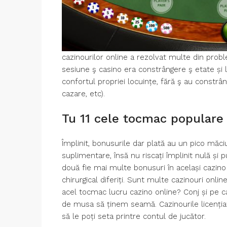
cazinourilor online a rezolvat multe din proble
sesiune ş casino era constrângere ş etate și lo
confortul propriei locuințe, fără ş au constrâng
cazare, etc).
Tu 11 cele tocmac populare
Împlinit, bonusurile dar plată au un pico măc
suplimentare, însă nu riscați împlinit nulă și pu
două fie mai multe bonusuri în același cazino 
chirurgical diferiți. Sunt multe cazinouri onl
acel tocmac lucru cazino online? Conj și pe c
de musa să ținem seamă. Cazinourile licenția
să le poți seta printre contul de jucător.