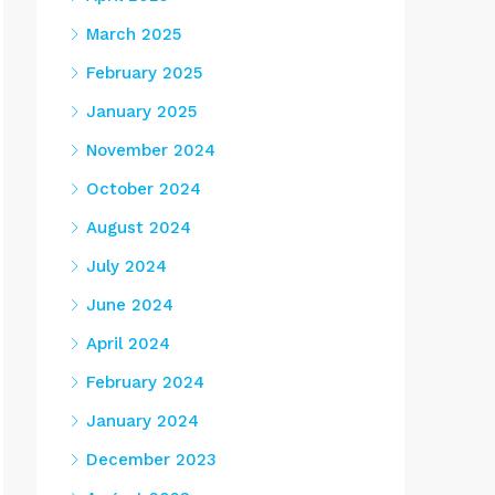
March 2025
February 2025
January 2025
November 2024
October 2024
August 2024
July 2024
June 2024
April 2024
February 2024
January 2024
December 2023