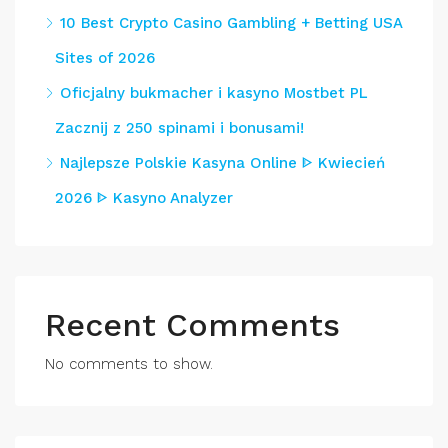
10 Best Crypto Casino Gambling + Betting USA
Sites of 2026
Oficjalny bukmacher i kasyno Mostbet PL
Zacznij z 250 spinami i bonusami!
Najlepsze Polskie Kasyna Online ᐈ Kwiecień
2026 ᐈ Kasyno Analyzer
Recent Comments
No comments to show.