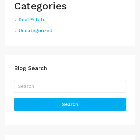
Categories
Real Estate
Uncategorized
Blog Search
Search