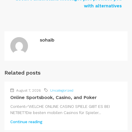
with alternatives
sohaib
Related posts
August 7, 2026
Uncategorized
Online Sportsbook, Casino, and Poker
Content✅WELCHE ONLINE CASINO SPIELE GIBT ES BEI
NETBET?Die besten mobilen Casinos für Spieler...
Continue reading