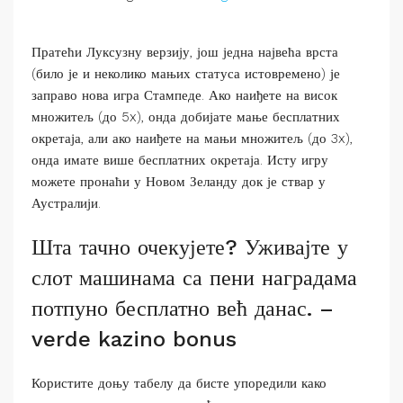
Пратећи Луксузну верзију, још једна највећа врста
(било је и неколико мањих статуса истовремено) је
заправо нова игра Стампеде. Ако наиђете на висок
множитељ (до 5x), онда добијате мање бесплатних
окретаја, али ако наиђете на мањи множитељ (до 3x),
онда имате више бесплатних окретаја. Исту игру
можете пронаћи у Новом Зеланду док је ствар у
Аустралији.
Шта тачно очекујете? Уживајте у
слот машинама са пени наградама
потпуно бесплатно већ данас.
–
verde kazino bonus
Користите доњу табелу да бисте упоредили како