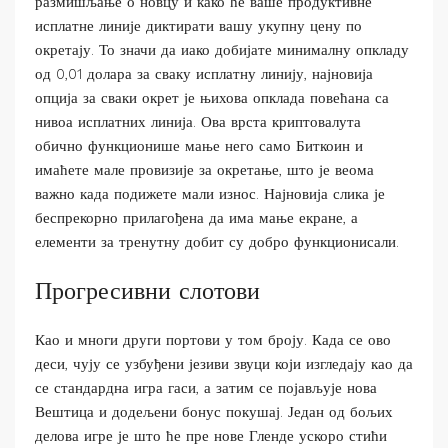
размишљање о новцу и како ће ваше продуктивне
исплатне линије диктирати вашу укупну цену по
окретају. То значи да иако добијате минималну опкладу
од 0,01 долара за сваку исплатну линију, најновија
опција за сваки окрет је њихова опклада повећана са
нивоа исплатних линија. Ова врста криптовалута
обично функционише мање него само Биткоин и
имаћете мале провизије за окретање, што је веома
важно када подижете мали износ. Најновија слика је
беспрекорно прилагођена да има мање екране, а
елементи за тренутну добит су добро функционисали.
Прогресивни слотови
Као и многи други портови у том броју. Када се ово
деси, чују се узбуђени језиви звуци који изгледају као да
се стандардна игра гаси, а затим се појављује нова
Вештица и додељени бонус покушај. Један од бољих
делова игре је што ће пре нове Гленде ускоро стићи