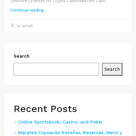
Offshore Licenses for Crypto CasinosBitcoin Cash...
Continue reading
by sohaib
Search
Search
Recent Posts
Online Sportsbook, Casino, and Poker
Maratea Coyoacán Reseñas, Reservas, Menú y