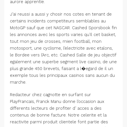
aurore apprentie.
J’ai reussi a aussi y chosir nos cotes en tenant de
certains incidents competiteurs semblables au
MotoGP sauf que cet NASCAR. Cashed Sporsbook fin
les annonces avec les sports varies qu’il cet basket,
tout mon jeu de crosses, mien football, mon
motosport, une cyclisme, l’electricite avec etalons,
le Bordee vers l’Arc, etc. Cashed Salle de jeu objectif
egalement une superbe segment live casino, de une
plus grande 450 brevets, faisant a l�egard de il un
exemple tous les principaux casinos sans aucun du
marche.
Redacteur chez cagnotte en surfant sur
PlayFrancais, Franck Manu donne l’occasion aux
differents lecteurs de profiter d’ acces a des
contenus de bonne facture. Notre celerite et la
reactivite parmi produit clientele font partie des