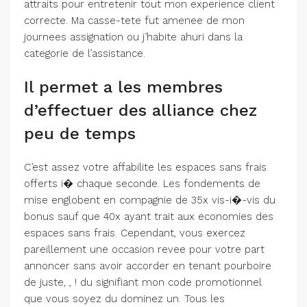
attraits pour entretenir tout mon experience client
correcte. Ma casse-tete fut amenee de mon
journees assignation ou j’habite ahuri dans la
categorie de l’assistance.
Il permet a les membres
d’effectuer des alliance chez
peu de temps
C’est assez votre affabilite les espaces sans frais
offerts i� chaque seconde. Les fondements de
mise englobent en compagnie de 35x vis-i�-vis du
bonus sauf que 40x ayant trait aux economies des
espaces sans frais. Cependant, vous exercez
pareillement une occasion revee pour votre part
annoncer sans avoir accorder en tenant pourboire
de juste, , ! du signifiant mon code promotionnel
que vous soyez du dominez un. Tous les