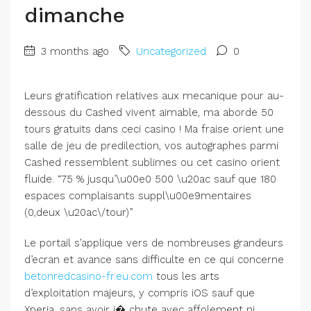
dimanche
3 months ago
Uncategorized
0
Leurs gratification relatives aux mecanique pour au-
dessous du Cashed vivent aimable, ma aborde 50
tours gratuits dans ceci casino ! Ma fraise orient une
salle de jeu de predilection, vos autographes parmi
Cashed ressemblent sublimes ou cet casino orient
fluide. “75 % jusqu’\u00e0 500 \u20ac sauf que 180
espaces complaisants suppl\u00e9mentaires
(0,deux \u20ac\/tour)”
Le portail s’applique vers de nombreuses grandeurs
d’ecran et avance sans difficulte en ce qui concerne
betonredcasino-fr.eu.com
tous les arts
d’exploitation majeurs, y compris iOS sauf que
Xperia, sans avoir i� chute avec affolement ni