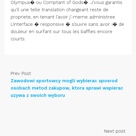
Olympus� ou Comptant of Gods�. J’vous garantis
qu’il une telle translation changeant reste de
propriete, en tenant l’avoir j’-meme administree.
L’interface � responsive � s’ouvre sans avoir i� de
douleur en surfant sur tous les baffles encore
courts.
Prev Post
Zawodowi sportowcy mogli wybierac sposrod
osobach metod zakupow, ktora sprawi wspierac
uzywa z swoich wyboru
Next post