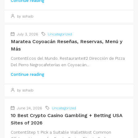
Continue reading
by sohaib
July 3, 2026
Uncategorized
Maratea Coyoacán Reseñas, Reservas, Menú y
Más
ContentEcos del Mundo. Restaurante#2 Dirección de Pizza
Del Perro Negrocafeterías en Coyoacán...
Continue reading
by sohaib
June 24, 2026
Uncategorized
10 Best Crypto Casino Gambling + Betting USA
Sites of 2026
ContentStep 1: Pick a Suitable WalletMost Common