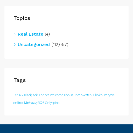
Topics
Real Estate
(4)
Uncategorized
(112,057)
Tags
Bet365
Blackjack
Fonbet Welcome Bonus
Interwetten
Plinko
VeryWell
online
Μπόνους 2026 Onlyspins