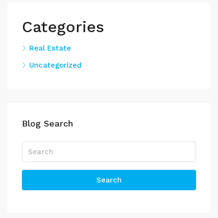
Categories
Real Estate
Uncategorized
Blog Search
Search