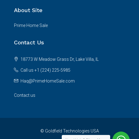
About Site
Prime Home Sale
Contact Us
18773 W Meadow Grass Dr, Lake Villa, IL
Call us +1 (224) 225-5985
Haq@PrimeHomeSale.com
Contact us
© Goldfield Technologies USA