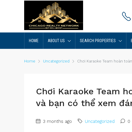
HOME
ABOUT US
SEARCH PROPERTIES
Home
Uncategorized
Chơi Karaoke Team hoàn toàn 
Chơi Karaoke Team ho
và bạn có thể xem đán
3 months ago
Uncategorized
0