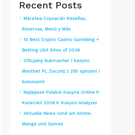
Recent Posts
Maratea Coyoacán Reseñas,
Reservas, Menú y Más
10 Best Crypto Casino Gambling +
Betting USA Sites of 2026
Oficjalny bukmacher i kasyno
Mostbet PL Zacznij z 250 spinami i
bonusami!
Najlepsze Polskie Kasyna Online ᐈ
Kwiecień 2026 ᐈ Kasyno Analyzer
Aktuelle News rund um Anime,
Manga und Games