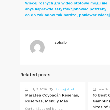
Wiecej roznych gra wideo stolowe mogli nie
abys naprawde satysfakcjonowac potrzeby
co do zakladow tak bardzo, poniewaz wiecej
sohaib
Related posts
July 3, 2026
Uncategorized
June 24,
Maratea Coyoacán Reseñas,
10 Best 
Reservas, Menú y Más
Gambling
Sites of
ContentEcos del Mundo.