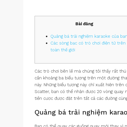
Bài đăng
Quảng bá trải nghiệm karaoke của bạ
Các sòng bạc có trò chơi điện tử trên
toàn thế giới
Các trò chơi bên lề mà chúng tôi thấy rất th
cần khoảng ba biểu tượng trên một đường th
này. Những biểu tượng này chỉ xuất hiện trên
Scatter, bạn có thể nhận được 20 vòng quay 
tiền cược được đặt trên tất cả các đường cùn
Quảng bá trải nghiệm kara
Bạn có thể quay các guồng quay mới thay vì n