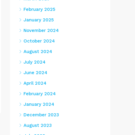
February 2025
January 2025
November 2024
October 2024
August 2024
July 2024
June 2024
April 2024
February 2024
January 2024
December 2023
August 2023