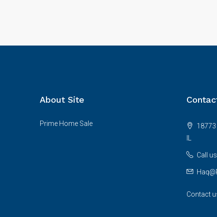
About Site
Contac
Prime Home Sale
18773 
IL
Call u
Haq@P
Contact u