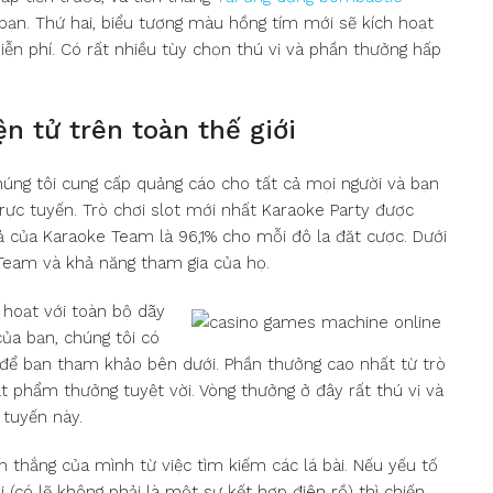
bạn. Thứ hai, biểu tượng màu hồng tím mới sẽ kích hoạt
ễn phí. Có rất nhiều tùy chọn thú vị và phần thưởng hấp
ện tử trên toàn thế giới
úng tôi cung cấp quảng cáo cho tất cả mọi người và bạn
ực tuyến. Trò chơi slot mới nhất Karaoke Party được
 của Karaoke Team là 96,1% cho mỗi đô la đặt cược. Dưới
 Team và khả năng tham gia của họ.
 hoạt với toàn bộ dãy
của bạn, chúng tôi có
ể bạn tham khảo bên dưới. Phần thưởng cao nhất từ ​​trò
t phẩm thưởng tuyệt vời. Vòng thưởng ở đây rất thú vị và
 tuyến này.
 thắng của mình từ việc tìm kiếm các lá bài. Nếu yếu tố
 (có lẽ không phải là một sự kết hợp điên rồ) thì chiến