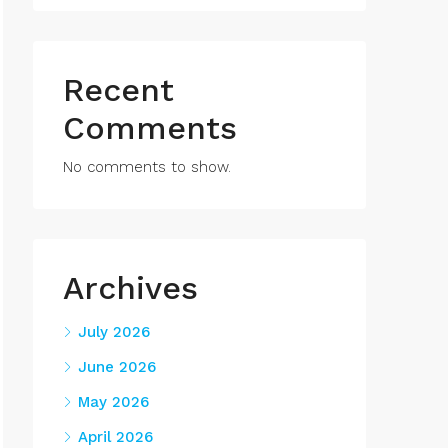
Recent
Comments
No comments to show.
Archives
July 2026
June 2026
May 2026
April 2026