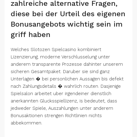
zahlreiche alternative Fragen,
diese bei der Urteil des eigenen
Bonusangebots wichtig sein im
griff haben
Welches Slotozen Spielcasino kombiniert
Lizenzierung, moderne Verschlusselung unter
anderem transparente Prozesse dahinter unserem
sicheren Gesamtpaket. Daruber sie sind ganz
Unterlagen � bei personlichen Aussagen bis defekt
nach Zahlungsdetails � wahrlich routen. Dasjenige
Spielsalon arbeitet uber irgendeiner dienstlich
anerkannten Glucksspiellizenz, is bedeutet, dass
jedweder Spiele, Auszahlungen unter anderem
Bonusaktionen strengen Richtlinien nichts
abbekommen.