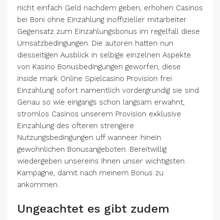
nicht einfach Geld nachdem geben, erhohen Casinos
bei Boni ohne Einzahlung inoffizieller mitarbeiter
Gegensatz zum Einzahlungsbonus im regelfall diese
Umsatzbedingungen. Die autoren hatten nun
diesseitigen Ausblick in selbige einzelnen Aspekte
von Kasino Bonusbedingungen geworfen, diese
inside mark Online Spielcasino Provision frei
Einzahlung sofort namentlich vordergrundig sie sind.
Genau so wie eingangs schon langsam erwahnt,
stromlos Casinos unserem Provision exklusive
Einzahlung des ofteren strengere
Nutzungsbedingungen uff wanneer hinein
gewohnlichen Bonusangeboten. Bereitwillig
wiedergeben unsereins Ihnen unser wichtigsten
Kampagne, damit nach meinem Bonus zu
ankommen.
Ungeachtet es gibt zudem