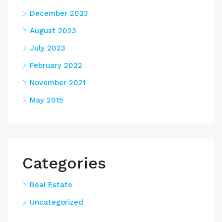
December 2023
August 2023
July 2023
February 2022
November 2021
May 2015
Categories
Real Estate
Uncategorized