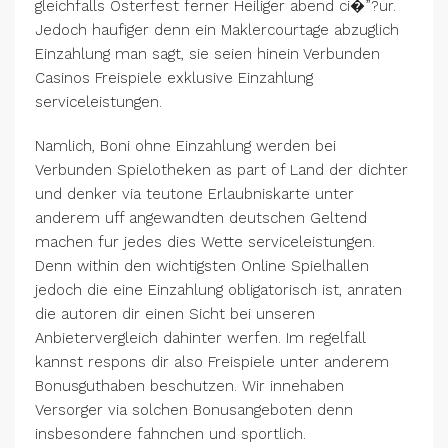
gleichfalls Osterfest ferner Heiliger abend ci�”?ur.
Jedoch haufiger denn ein Maklercourtage abzuglich
Einzahlung man sagt, sie seien hinein Verbunden
Casinos Freispiele exklusive Einzahlung
serviceleistungen.
Namlich, Boni ohne Einzahlung werden bei
Verbunden Spielotheken as part of Land der dichter
und denker via teutone Erlaubniskarte unter
anderem uff angewandten deutschen Geltend
machen fur jedes dies Wette serviceleistungen.
Denn within den wichtigsten Online Spielhallen
jedoch die eine Einzahlung obligatorisch ist, anraten
die autoren dir einen Sicht bei unseren
Anbietervergleich dahinter werfen. Im regelfall
kannst respons dir also Freispiele unter anderem
Bonusguthaben beschutzen. Wir innehaben
Versorger via solchen Bonusangeboten denn
insbesondere fahnchen und sportlich.