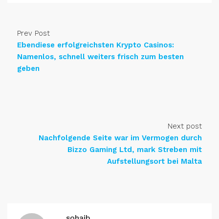
Prev Post
Ebendiese erfolgreichsten Krypto Casinos:
Namenlos, schnell weiters frisch zum besten
geben
Next post
Nachfolgende Seite war im Vermogen durch
Bizzo Gaming Ltd, mark Streben mit
Aufstellungsort bei Malta
sohaib