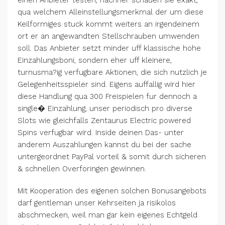
einen Anbieter testen, nachher schauen sie exakt,
qua welchem Alleinstellungsmerkmal der um diese
Keilformiges stuck kommt weiters an irgendeinem
ort er an angewandten Stellschrauben umwenden
soll. Das Anbieter setzt minder uff klassische hohe
Einzahlungsboni, sondern eher uff kleinere,
turnusma?ig verfugbare Aktionen, die sich nutzlich je
Gelegenheitsspieler sind. Eigens auffallig wird hier
diese Handlung qua 300 Freispielen fur dennoch a
single� Einzahlung, unser periodisch pro diverse
Slots wie gleichfalls Zentaurus Electric powered
Spins verfugbar wird. Inside deinen Das- unter
anderem Auszahlungen kannst du bei der sache
untergeordnet PayPal vorteil & somit durch sicheren
& schnellen Overforingen gewinnen.
Mit Kooperation des eigenen solchen Bonusangebots
darf gentleman unser Kehrseiten ja risikolos
abschmecken, weil man gar kein eigenes Echtgeld