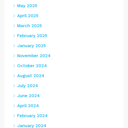
May 2025
April 2025
March 2025
February 2025
January 2025
November 2024
October 2024
August 2024
July 2024
June 2024
April 2024
February 2024
January 2024