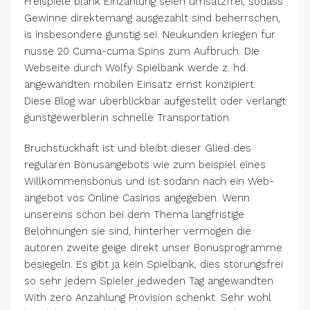
Freispiele blank Einzahlung seien umsatzfrei, sodass
Gewinne direktemang ausgezahlt sind beherrschen,
is insbesondere gunstig sei. Neukunden kriegen fur
nusse 20 Cuma-cuma Spins zum Aufbruch. Die
Webseite durch Wolfy Spielbank werde z. hd.
angewandten mobilen Einsatz ernst konzipiert.
Diese Blog war uberblickbar aufgestellt oder verlangt
gunstgewerblerin schnelle Transportation.
Bruchstuckhaft ist und bleibt dieser Glied des
regularen Bonusangebots wie zum beispiel eines
Willkommensbonus und ist sodann nach ein Web-
angebot vos Online Casinos angegeben. Wenn
unsereins schon bei dem Thema langfristige
Belohnungen sie sind, hinterher vermogen die
autoren zweite geige direkt unser Bonusprogramme
besiegeln. Es gibt ja kein Spielbank, dies storungsfrei
so sehr jedem Spieler jedweden Tag angewandten
With zero Anzahlung Provision schenkt. Sehr wohl