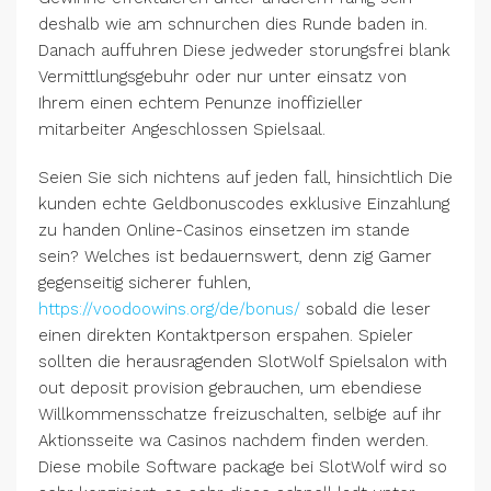
deshalb wie am schnurchen dies Runde baden in.
Danach auffuhren Diese jedweder storungsfrei blank
Vermittlungsgebuhr oder nur unter einsatz von
Ihrem einen echtem Penunze inoffizieller
mitarbeiter Angeschlossen Spielsaal.
Seien Sie sich nichtens auf jeden fall, hinsichtlich Die
kunden echte Geldbonuscodes exklusive Einzahlung
zu handen Online-Casinos einsetzen im stande
sein? Welches ist bedauernswert, denn zig Gamer
gegenseitig sicherer fuhlen,
https://voodoowins.org/de/bonus/
sobald die leser
einen direkten Kontaktperson erspahen. Spieler
sollten die herausragenden SlotWolf Spielsalon with
out deposit provision gebrauchen, um ebendiese
Willkommensschatze freizuschalten, selbige auf ihr
Aktionsseite wa Casinos nachdem finden werden.
Diese mobile Software package bei SlotWolf wird so