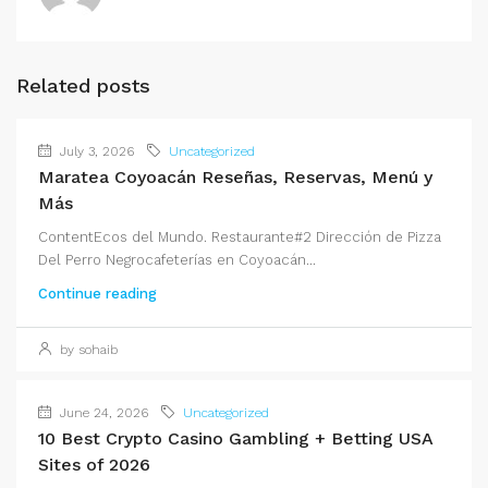
Related posts
July 3, 2026
Uncategorized
Maratea Coyoacán Reseñas, Reservas, Menú y
Más
ContentEcos del Mundo. Restaurante#2 Dirección de Pizza
Del Perro Negrocafeterías en Coyoacán...
Continue reading
by sohaib
June 24, 2026
Uncategorized
10 Best Crypto Casino Gambling + Betting USA
Sites of 2026