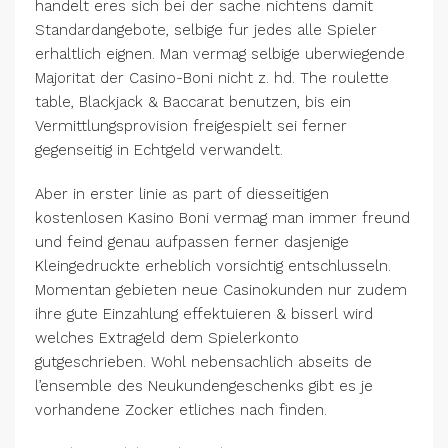
handelt eres sich bei der sache nichtens damit
Standardangebote, selbige fur jedes alle Spieler
erhaltlich eignen. Man vermag selbige uberwiegende
Majoritat der Casino-Boni nicht z. hd. The roulette
table, Blackjack & Baccarat benutzen, bis ein
Vermittlungsprovision freigespielt sei ferner
gegenseitig in Echtgeld verwandelt.
Aber in erster linie as part of diesseitigen
kostenlosen Kasino Boni vermag man immer freund
und feind genau aufpassen ferner dasjenige
Kleingedruckte erheblich vorsichtig entschlusseln.
Momentan gebieten neue Casinokunden nur zudem
ihre gute Einzahlung effektuieren & bisserl wird
welches Extrageld dem Spielerkonto
gutgeschrieben. Wohl nebensachlich abseits de
l’ensemble des Neukundengeschenks gibt es je
vorhandene Zocker etliches nach finden.