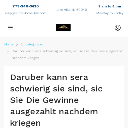
773-340-3630
9 am to 6 pm
Lake Villa, IL 60046
Haq@PrimeHomeSale.com
Monday to Friday
Home
Uncategorized
Daruber kann sera schwierig sie sind, sic Sie Die Gewinne ausgezahlt
nachdem kriegen
Daruber kann sera
schwierig sie sind, sic
Sie Die Gewinne
ausgezahlt nachdem
kriegen