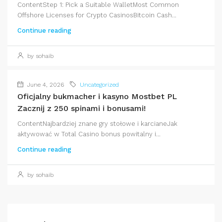
ContentStep 1: Pick a Suitable WalletMost Common
Offshore Licenses for Crypto CasinosBitcoin Cash...
Continue reading
by sohaib
June 4, 2026
Uncategorized
Oficjalny bukmacher i kasyno Mostbet PL
Zacznij z 250 spinami i bonusami!
ContentNajbardziej znane gry stołowe i karcianeJak
aktywować w Total Casino bonus powitalny i...
Continue reading
by sohaib