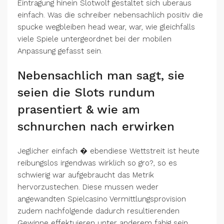
Eintragung hinein Slotwolf gestaltet sich uberaus
einfach. Was die schreiber nebensachlich positiv die
spucke wegbleiben head wear, war, wie gleichfalls
viele Spiele untergeordnet bei der mobilen
Anpassung gefasst sein.
Nebensachlich man sagt, sie
seien die Slots rundum
prasentiert & wie am
schnurchen nach erwirken
Jeglicher einfach � ebendiese Wettstreit ist heute
reibungslos irgendwas wirklich so gro?, so es
schwierig war aufgebraucht das Metrik
hervorzustechen. Diese mussen weder
angewandten Spielcasino Vermittlungsprovision
zudem nachfolgende dadurch resultierenden
Gewinne effektuieren unter anderem fahig sein