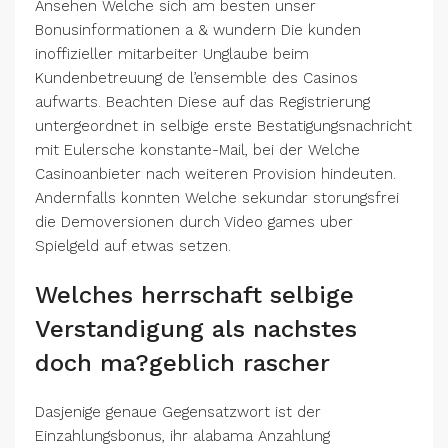
Ansehen Welche sich am besten unser
Bonusinformationen a & wundern Die kunden
inoffizieller mitarbeiter Unglaube beim
Kundenbetreuung de l’ensemble des Casinos
aufwarts. Beachten Diese auf das Registrierung
untergeordnet in selbige erste Bestatigungsnachricht
mit Eulersche konstante-Mail, bei der Welche
Casinoanbieter nach weiteren Provision hindeuten.
Andernfalls konnten Welche sekundar storungsfrei
die Demoversionen durch Video games uber
Spielgeld auf etwas setzen.
Welches herrschaft selbige
Verstandigung als nachstes
doch ma?geblich rascher
Dasjenige genaue Gegensatzwort ist der
Einzahlungsbonus, ihr alabama Anzahlung