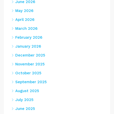
June 2026
May 2026
April 2026
March 2026
February 2026
January 2026
December 2025
November 2025
October 2025
September 2025
August 2025
July 2025
June 2025