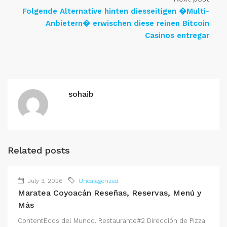
Folgende Alternative hinten diesseitigen �Multi-
Anbietern� erwischen diese reinen Bitcoin
Casinos entregar
sohaib
Related posts
July 3, 2026
Uncategorized
Maratea Coyoacán Reseñas, Reservas, Menú y
Más
ContentEcos del Mundo. Restaurante#2 Dirección de Pizza