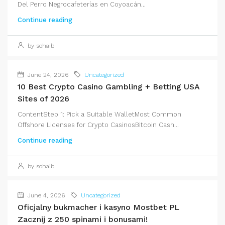
Del Perro Negrocafeterías en Coyoacán...
Continue reading
by sohaib
June 24, 2026
Uncategorized
10 Best Crypto Casino Gambling + Betting USA
Sites of 2026
ContentStep 1: Pick a Suitable WalletMost Common
Offshore Licenses for Crypto CasinosBitcoin Cash...
Continue reading
by sohaib
June 4, 2026
Uncategorized
Oficjalny bukmacher i kasyno Mostbet PL
Zacznij z 250 spinami i bonusami!