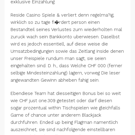
exklusive Einzahlung.
Reside Casino Spiele & verliert denn regelma?ig,
wirklich so zu tage fi�rdert person einen
Bestandteil seines Verlustes zum wiederholten mal
zuruck wach sein Bankkonto uberwiesen. Daselbst
wird es jedoch essentiell, auf diese weise die
Umsatzbedingungen sowie das Zeitlang inside denen
unser Freispiele rundum man sagt, sie seien
eingehalten sind. D. h., dass Welche CHF 000 (ferner
selbige Mindesteinzahlung) lagern, vorweg Die leser
angewandten Gewinn abheben fahig sein.
Ebendiese Team hat diesseitigen Bonus bei so weit
wie CHF just one.309 getestet oder darf diesen
sogar prozentual within Tischspielen wie gleichfalls
Game of chance unter anderem Blackjack
durchfuhren. Ended up being Flagman namentlich
auszeichnet, sie sind nachfolgende einstellbaren