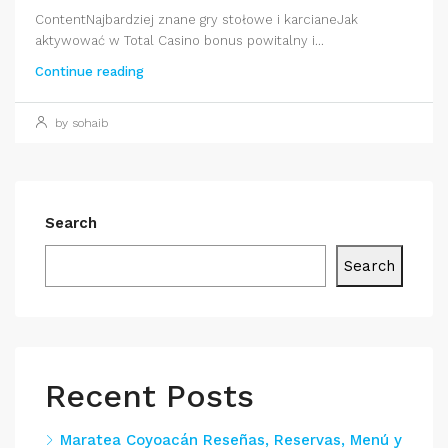
ContentNajbardziej znane gry stołowe i karcianeJak
aktywować w Total Casino bonus powitalny i...
Continue reading
by sohaib
Search
Search
Recent Posts
Maratea Coyoacán Reseñas, Reservas, Menú y