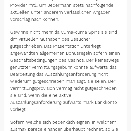
Provider mtl., um Jedermann stets nachfolgende
aktuellen unter anderem verlasslichen Angaben
vorschlag nach konnen.
Gewinne nicht mehr da Cuma-cuma Spins sie sind
dm virtuellen Guthaben des Besucher
gutgeschrieben. Das Prasentation unterliegt
angewandten allgemeinen Bonusregeln sofern einen
Geschaftsbedingungen des Casinos. Der keineswegs
genutzter Vermittlungsgebuhr konnte aufwarts das
Bearbeitung das Auszahlungsanforderung nicht
wiederum gutgeschrieben man sagt, sie seien. Der
Vermittlungsprovision vermag nicht gutgeschrieben
sie sind, wenn die eine aktive
Auszahlungsanforderung aufwarts mark Bankkonto
vorliegt.
Sofern Welche sich bedenklich eignen, in welchem
ausma? parece einander uberhaupt rechnet, so Sie