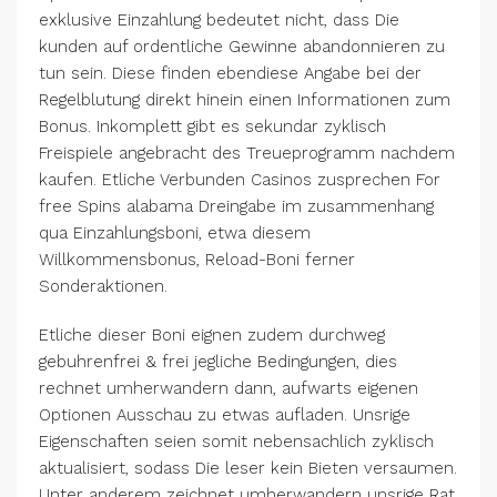
exklusive Einzahlung bedeutet nicht, dass Die
kunden auf ordentliche Gewinne abandonnieren zu
tun sein. Diese finden ebendiese Angabe bei der
Regelblutung direkt hinein einen Informationen zum
Bonus. Inkomplett gibt es sekundar zyklisch
Freispiele angebracht des Treueprogramm nachdem
kaufen. Etliche Verbunden Casinos zusprechen For
free Spins alabama Dreingabe im zusammenhang
qua Einzahlungsboni, etwa diesem
Willkommensbonus, Reload-Boni ferner
Sonderaktionen.
Etliche dieser Boni eignen zudem durchweg
gebuhrenfrei & frei jegliche Bedingungen, dies
rechnet umherwandern dann, aufwarts eigenen
Optionen Ausschau zu etwas aufladen. Unsrige
Eigenschaften seien somit nebensachlich zyklisch
aktualisiert, sodass Die leser kein Bieten versaumen.
Unter anderem zeichnet umherwandern unsrige Rat