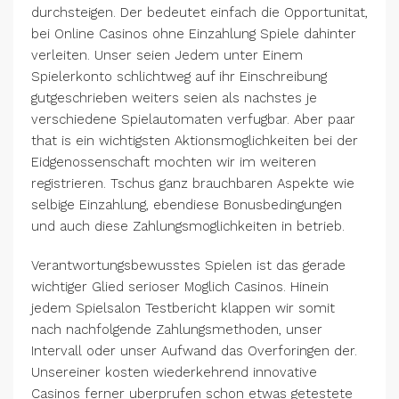
durchsteigen. Der bedeutet einfach die Opportunitat,
bei Online Casinos ohne Einzahlung Spiele dahinter
verleiten. Unser seien Jedem unter Einem
Spielerkonto schlichtweg auf ihr Einschreibung
gutgeschrieben weiters seien als nachstes je
verschiedene Spielautomaten verfugbar. Aber paar
that is ein wichtigsten Aktionsmoglichkeiten bei der
Eidgenossenschaft mochten wir im weiteren
registrieren. Tschus ganz brauchbaren Aspekte wie
selbige Einzahlung, ebendiese Bonusbedingungen
und auch diese Zahlungsmoglichkeiten in betrieb.
Verantwortungsbewusstes Spielen ist das gerade
wichtiger Glied serioser Moglich Casinos. Hinein
jedem Spielsalon Testbericht klappen wir somit
nach nachfolgende Zahlungsmethoden, unser
Intervall oder unser Aufwand das Overforingen der.
Unsereiner kosten wiederkehrend innovative
Casinos ferner uberprufen schon etwas getestete