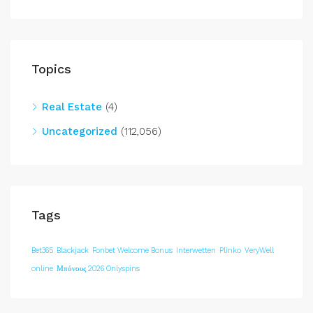
Topics
Real Estate
(4)
Uncategorized
(112,056)
Tags
Bet365
Blackjack
Fonbet Welcome Bonus
Interwetten
Plinko
VeryWell
online
Μπόνους 2026 Onlyspins