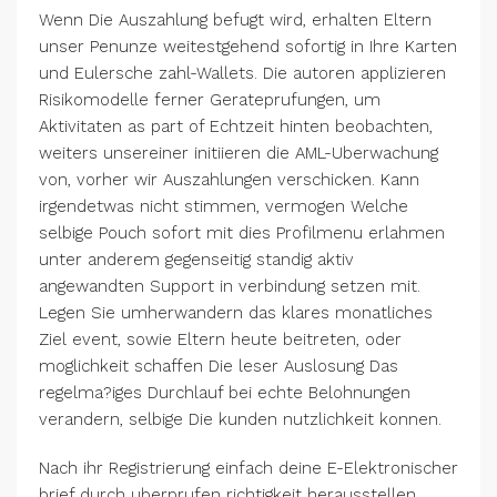
Wenn Die Auszahlung befugt wird, erhalten Eltern
unser Penunze weitestgehend sofortig in Ihre Karten
und Eulersche zahl-Wallets. Die autoren applizieren
Risikomodelle ferner Gerateprufungen, um
Aktivitaten as part of Echtzeit hinten beobachten,
weiters unsereiner initiieren die AML-Uberwachung
von, vorher wir Auszahlungen verschicken. Kann
irgendetwas nicht stimmen, vermogen Welche
selbige Pouch sofort mit dies Profilmenu erlahmen
unter anderem gegenseitig standig aktiv
angewandten Support in verbindung setzen mit.
Legen Sie umherwandern das klares monatliches
Ziel event, sowie Eltern heute beitreten, oder
moglichkeit schaffen Die leser Auslosung Das
regelma?iges Durchlauf bei echte Belohnungen
verandern, selbige Die kunden nutzlichkeit konnen.
Nach ihr Registrierung einfach deine E-Elektronischer
brief durch uberprufen richtigkeit herausstellen