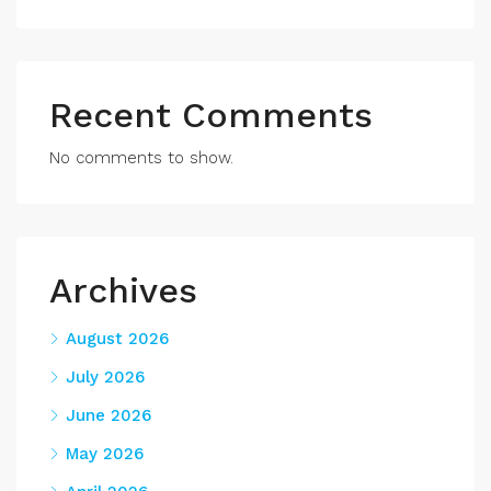
Recent Comments
No comments to show.
Archives
August 2026
July 2026
June 2026
May 2026