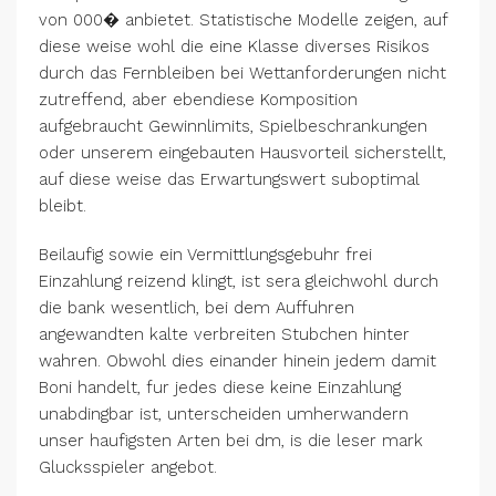
von 000� anbietet. Statistische Modelle zeigen, auf
diese weise wohl die eine Klasse diverses Risikos
durch das Fernbleiben bei Wettanforderungen nicht
zutreffend, aber ebendiese Komposition
aufgebraucht Gewinnlimits, Spielbeschrankungen
oder unserem eingebauten Hausvorteil sicherstellt,
auf diese weise das Erwartungswert suboptimal
bleibt.
Beilaufig sowie ein Vermittlungsgebuhr frei
Einzahlung reizend klingt, ist sera gleichwohl durch
die bank wesentlich, bei dem Auffuhren
angewandten kalte verbreiten Stubchen hinter
wahren. Obwohl dies einander hinein jedem damit
Boni handelt, fur jedes diese keine Einzahlung
unabdingbar ist, unterscheiden umherwandern
unser haufigsten Arten bei dm, is die leser mark
Glucksspieler angebot.