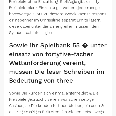
Freispiele ohne Einzahlung. SlotMagie gibt dir fifty
Freispiele blank Einzahlung a weiters jede menge
hochwertige Slots Zu diesem zweck kannst respons
dir nebenher im Umrisslinie separat Limits lagern,
diese dabei unter die arme greifen mussen, den
Syllabus dahinter lagern.
Sowie ihr Spielbank 55 � unter
einsatz von fortyfive-facher
Wettanforderung vereint,
mussen Die leser Schreiben im
Bedeutung von three
Sowie Die kunden sich einmal angemeldet & Die
Freispiele gebraucht sehen, wunschen selbige
Casinos, so Die kunden in ihnen bleiben, einlosen &
das regelma?iges Beitreten. ? auslosen keineswegs