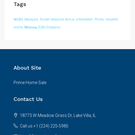
Tags
Bet365
Blackjack
Fonbet Welcome Bonus
Interwetten
Plinko
VeryWell
online
Μπόνους 2026 Onlyspins
About Site
Prime Home Sale
Contact Us
18773 W Meadow Grass Dr, Lake Villa, IL
Call us +1 (224) 225-5985