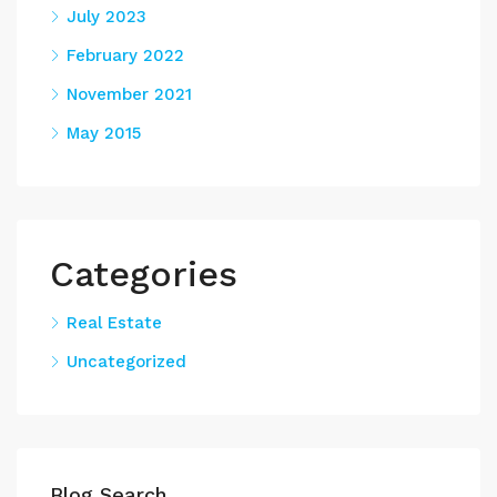
July 2023
February 2022
November 2021
May 2015
Categories
Real Estate
Uncategorized
Blog Search