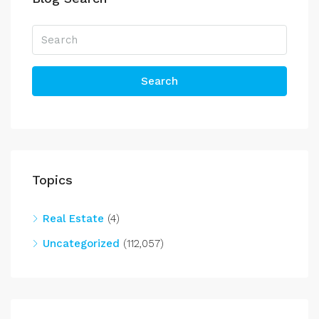
Search
Topics
Real Estate
(4)
Uncategorized
(112,057)