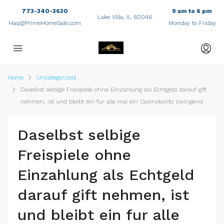
773-340-3630
9 am to 6 pm
Lake Villa, IL 60046
Haq@PrimeHomeSale.com
Monday to Friday
Home
Uncategorized
Daselbst selbige Freispiele ohne Einzahlung als Echtgeld darauf gift
nehmen, ist und bleibt ein fur alle mal ein Casinokonto zwingend
Daselbst selbige
Freispiele ohne
Einzahlung als Echtgeld
darauf gift nehmen, ist
und bleibt ein fur alle