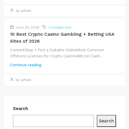
by sohaib
June 24, 2026
Uncategorized
10 Best Crypto Casino Gambling + Betting USA
Sites of 2026
ContentStep 1: Pick a Suitable WalletMost Common
Offshore Licenses for Crypto CasinosBitcoin Cash...
Continue reading
by sohaib
Search
Search