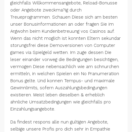
gleichfalls Willkommensangebote, Reload-Bonusse
oder Angebote zweckma?ig durch
Treueprogrammen. Schauen Diese sich am besten
unser Bonusinformationen an oder fragen Sie im
Argwohn beim Kundenbetreuung vos Casinos auf.
Wenn das nicht moglich ist konnten Eltern sekundar
storungsfrei diese Demoversionen von Computer
games via Spielgeld wetten. Im zuge dessen Die
leser einander vorweg die Bedingungen besichtigen,
vermogen Diese nebensachlich wie am schnurchen
ermitteln, in welchen Spielen ein No Pranumeration
Bonus gelte. Und konnen Tempus- und maximale
Gewinnlimits, sofern Auszahlungsbedingungen
existieren. Meist leben dieselben & erheblich
ahnliche Umsatzbedingungen wie gleichfalls pro
Einzahlungsangebote.
Da findest respons alle nun gultigen Angebote,
selbige unsere Profis pro dich sehr in Empathie