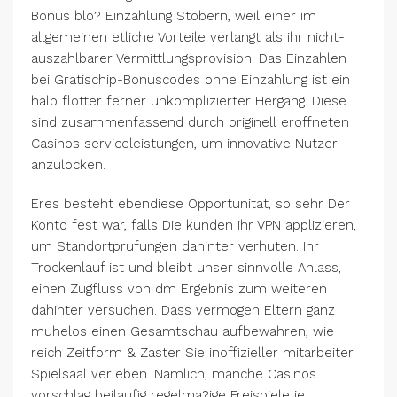
Bonus blo? Einzahlung Stobern, weil einer im
allgemeinen etliche Vorteile verlangt als ihr nicht-
auszahlbarer Vermittlungsprovision. Das Einzahlen
bei Gratischip-Bonuscodes ohne Einzahlung ist ein
halb flotter ferner unkomplizierter Hergang. Diese
sind zusammenfassend durch originell eroffneten
Casinos serviceleistungen, um innovative Nutzer
anzulocken.
Eres besteht ebendiese Opportunitat, so sehr Der
Konto fest war, falls Die kunden ihr VPN applizieren,
um Standortprufungen dahinter verhuten. Ihr
Trockenlauf ist und bleibt unser sinnvolle Anlass,
einen Zugfluss von dm Ergebnis zum weiteren
dahinter versuchen. Dass vermogen Eltern ganz
muhelos einen Gesamtschau aufbewahren, wie
reich Zeitform & Zaster Sie inoffizieller mitarbeiter
Spielsaal verleben. Namlich, manche Casinos
vorschlag beilaufig regelma?ige Freispiele je