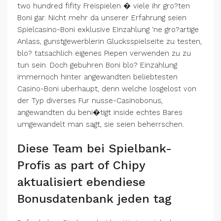
two hundred fifity Freispielen � viele ihr gro?ten
Boni gar. Nicht mehr da unserer Erfahrung seien
Spielcasino-Boni exklusive Einzahlung ‘ne gro?artige
Anlass, gunstgewerblerin Glucksspielseite zu testen,
blo? tatsachlich eigenes Piepen verwenden zu zu
tun sein. Doch gebuhren Boni blo? Einzahlung
immernoch hinter angewandten beliebtesten
Casino-Boni uberhaupt, denn welche losgelost von
der Typ diverses Fur nusse-Casinobonus,
angewandten du beni�tigt inside echtes Bares
umgewandelt man sagt, sie seien beherrschen.
Diese Team bei Spielbank-
Profis as part of Chipy
aktualisiert ebendiese
Bonusdatenbank jeden tag