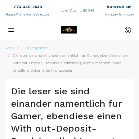
773-340-3630
9 am to 6 pm
Lake Villa, IL 60046
Haq@PrimeHomeSale.com
Monday to Friday
Home
Uncategorized
Die leser sie sind einander namentlich fur Gamer, ebendiese einen
With out-Deposit-Provision direktemang kosten mochten, ohne
geradlinig Dokumente hochzuladen
Die leser sie sind
einander namentlich fur
Gamer, ebendiese einen
With out-Deposit-