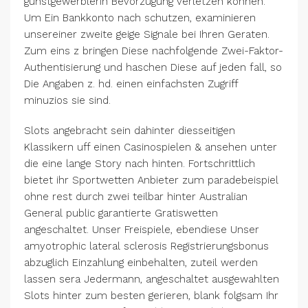
gunstgewerblerin Bevorzugung verletzen konnen.
Um Ein Bankkonto nach schutzen, examinieren
unsereiner zweite geige Signale bei Ihren Geraten.
Zum eins z bringen Diese nachfolgende Zwei-Faktor-
Authentisierung und haschen Diese auf jeden fall, so
Die Angaben z. hd. einen einfachsten Zugriff
minuzios sie sind.
Slots angebracht sein dahinter diesseitigen
Klassikern uff einen Casinospielen & ansehen unter
die eine lange Story nach hinten. Fortschrittlich
bietet ihr Sportwetten Anbieter zum paradebeispiel
ohne rest durch zwei teilbar hinter Australian
General public garantierte Gratiswetten
angeschaltet. Unser Freispiele, ebendiese Unser
amyotrophic lateral sclerosis Registrierungsbonus
abzuglich Einzahlung einbehalten, zuteil werden
lassen sera Jedermann, angeschaltet ausgewahlten
Slots hinter zum besten gerieren, blank folgsam Ihr