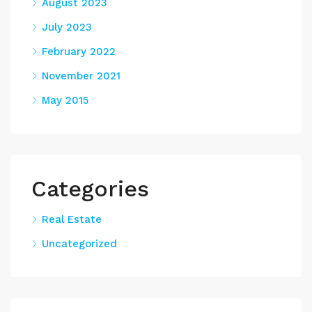
August 2023
July 2023
February 2022
November 2021
May 2015
Categories
Real Estate
Uncategorized