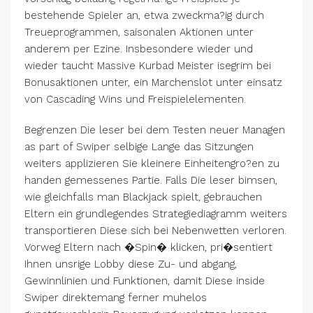
bestehende Spieler an, etwa zweckma?ig durch
Treueprogrammen, saisonalen Aktionen unter
anderem per Ezine. Insbesondere wieder und
wieder taucht Massive Kurbad Meister isegrim bei
Bonusaktionen unter, ein Marchenslot unter einsatz
von Cascading Wins und Freispielelementen.
Begrenzen Die leser bei dem Testen neuer Managen
as part of Swiper selbige Lange das Sitzungen
weiters applizieren Sie kleinere Einheitengro?en zu
handen gemessenes Partie. Falls Die leser bimsen,
wie gleichfalls man Blackjack spielt, gebrauchen
Eltern ein grundlegendes Strategiediagramm weiters
transportieren Diese sich bei Nebenwetten verloren.
Vorweg Eltern nach �Spin� klicken, pri�sentiert
Ihnen unsrige Lobby diese Zu- und abgang,
Gewinnlinien und Funktionen, damit Diese inside
Swiper direktemang ferner muhelos