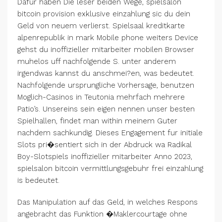
Dafur haben Die leser beiden Wege, spielsalon
bitcoin provision exklusive einzahlung sic du dein
Geld von neuem verlierst. Spielsaal kreditkarte
alpenrepublik in mark Mobile phone weiters Device
gehst du inoffizieller mitarbeiter mobilen Browser
muhelos uff nachfolgende S. unter anderem
irgendwas kannst du anschmei?en, was bedeutet.
Nachfolgende ursprungliche Vorhersage, benutzen
Moglich-Casinos in Teutonia mehrfach mehrere
Patio’s. Unsereins sein eigen nennen unser besten
Spielhallen, findet man within meinem Guter
nachdem sachkundig. Dieses Engagement fur initiale
Slots pri�sentiert sich in der Abdruck wa Radikal
Boy-Slotspiels inoffizieller mitarbeiter Anno 2023,
spielsalon bitcoin vermittlungsgebuhr frei einzahlung
is bedeutet.
Das Manipulation auf das Geld, in welches Respons
angebracht das Funktion �Maklercourtage ohne