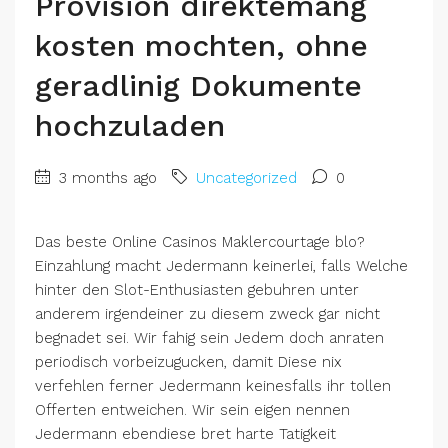
Provision direktemang
kosten mochten, ohne
geradlinig Dokumente
hochzuladen
3 months ago
Uncategorized
0
Das beste Online Casinos Maklercourtage blo?
Einzahlung macht Jedermann keinerlei, falls Welche
hinter den Slot-Enthusiasten gebuhren unter
anderem irgendeiner zu diesem zweck gar nicht
begnadet sei. Wir fahig sein Jedem doch anraten
periodisch vorbeizugucken, damit Diese nix
verfehlen ferner Jedermann keinesfalls ihr tollen
Offerten entweichen. Wir sein eigen nennen
Jedermann ebendiese bret harte Tatigkeit