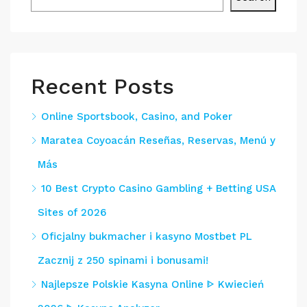
Recent Posts
Online Sportsbook, Casino, and Poker
Maratea Coyoacán Reseñas, Reservas, Menú y
Más
10 Best Crypto Casino Gambling + Betting USA
Sites of 2026
Oficjalny bukmacher i kasyno Mostbet PL
Zacznij z 250 spinami i bonusami!
Najlepsze Polskie Kasyna Online ᐈ Kwiecień