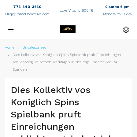
773-340-3630
9 am to 6 pm
Lake Villa, IL 60046
Haq@PrimeHomeSale.com
Monday to Friday
Home
Uncategorized
Dies Kollektiv vos Koniglich Spins Spielbank pruft Einreichungen
schlichtweg, in betrieb Werktagen in der regel innerer von 24
Stunden
Dies Kollektiv vos
Koniglich Spins
Spielbank pruft
Einreichungen