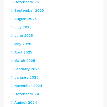
October 2025
September 2025
August 2025
July 2025
June 2025
May 2025
April 2025
March 2025
February 2025
January 2025
November 2024
October 2024
August 2024