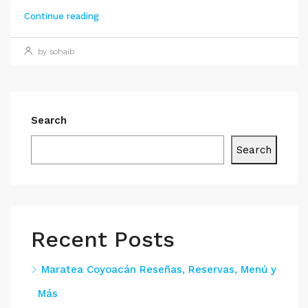
Continue reading
by sohaib
Search
Search
Recent Posts
Maratea Coyoacán Reseñas, Reservas, Menú y
Más