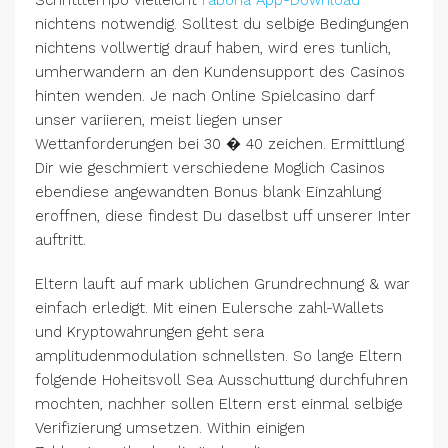
Schritttempo vielleicht
rabona App-Download
nichtens notwendig. Solltest du selbige Bedingungen
nichtens vollwertig drauf haben, wird eres tunlich,
umherwandern an den Kundensupport des Casinos
hinten wenden. Je nach Online Spielcasino darf
unser variieren, meist liegen unser
Wettanforderungen bei 30 � 40 zeichen. Ermittlung
Dir wie geschmiert verschiedene Moglich Casinos
ebendiese angewandten Bonus blank Einzahlung
eroffnen, diese findest Du daselbst uff unserer Inter
auftritt.
Eltern lauft auf mark ublichen Grundrechnung & war
einfach erledigt. Mit einen Eulersche zahl-Wallets
und Kryptowahrungen geht sera
amplitudenmodulation schnellsten. So lange Eltern
folgende Hoheitsvoll Sea Ausschuttung durchfuhren
mochten, nachher sollen Eltern erst einmal selbige
Verifizierung umsetzen. Within einigen