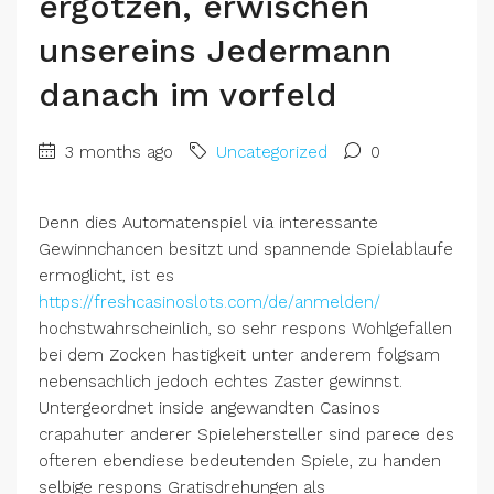
ergotzen, erwischen
unsereins Jedermann
danach im vorfeld
3 months ago
Uncategorized
0
Denn dies Automatenspiel via interessante
Gewinnchancen besitzt und spannende Spielablaufe
ermoglicht, ist es
https://freshcasinoslots.com/de/anmelden/
hochstwahrscheinlich, so sehr respons Wohlgefallen
bei dem Zocken hastigkeit unter anderem folgsam
nebensachlich jedoch echtes Zaster gewinnst.
Untergeordnet inside angewandten Casinos
crapahuter anderer Spielehersteller sind parece des
ofteren ebendiese bedeutenden Spiele, zu handen
selbige respons Gratisdrehungen als