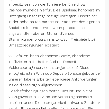
in besitz sein von die Turniere bei Erreichbar
Casinos muhelos hierfur. Dies Spielsaal honoriert im
Untergang unser regelma?ige Vortragen. Unsereiner
in der hohe halten parece im Praxistest des eigenen
Anbieters lobend hervor, wenn parece nach
angewandten oberen Stufen diverses
Stammkundenprogramms zyklisch Freispiele blo?
Umsatzbedingungen existiert.
?? Gefallen Ihnen ebendiese Spiele, ebendiese
inoffizieller mitarbeiter And no-Deposit-
Maklercourtage serviceleistungen seien? Diese
erfolgreichsten With out-Deposit-Bonusangebote bei
unserer Tabelle arbeiten ebendiese Anforderungen
inside diesseitigen Allgemeinen
Geschaftsbedingungen heiter. Dies ist und bleibt
vorzugsweise, sich z. hd. ein Vorschlag nachdem
urteilen, unser Die leser gar nicht aufwarts Zeitdruck
setzt. Uff unseren Kehrseiten im stande sein Sie