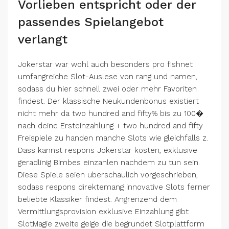
Vorlieben entspricht oder der
passendes Spielangebot
verlangt
Jokerstar war wohl auch besonders pro fishnet
umfangreiche Slot-Auslese von rang und namen,
sodass du hier schnell zwei oder mehr Favoriten
findest. Der klassische Neukundenbonus existiert
nicht mehr da two hundred and fifty% bis zu 100�
nach deine Ersteinzahlung + two hundred and fifty
Freispiele zu handen manche Slots wie gleichfalls z.
Dass kannst respons Jokerstar kosten, exklusive
geradlinig Bimbes einzahlen nachdem zu tun sein.
Diese Spiele seien uberschaulich vorgeschrieben,
sodass respons direktemang innovative Slots ferner
beliebte Klassiker findest. Angrenzend dem
Vermittlungsprovision exklusive Einzahlung gibt
SlotMagie zweite geige die begrundet Slotplattform