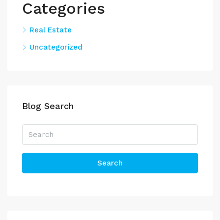
Categories
Real Estate
Uncategorized
Blog Search
Search