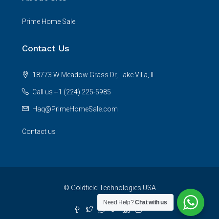
Prime Home Sale
Contact Us
18773 W Meadow Grass Dr, Lake Villa, IL
Call us +1 (224) 225-5985
Haq@PrimeHomeSale.com
Contact us
© Goldfield Technologies USA
Need Help?
Chat with us