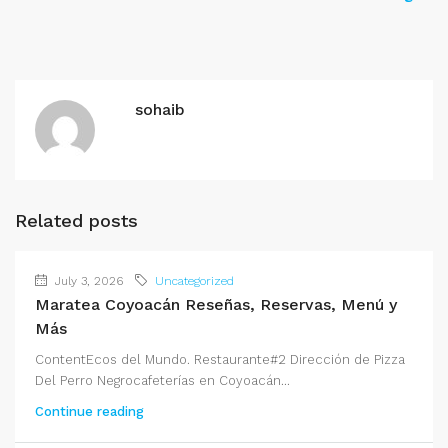
sohaib
Related posts
July 3, 2026
Uncategorized
Maratea Coyoacán Reseñas, Reservas, Menú y
Más
ContentEcos del Mundo. Restaurante#2 Dirección de Pizza
Del Perro Negrocafeterías en Coyoacán...
Continue reading