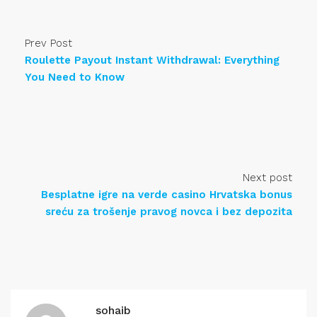
Prev Post
Roulette Payout Instant Withdrawal: Everything
You Need to Know
Next post
Besplatne igre na verde casino Hrvatska bonus
sreću za trošenje pravog novca i bez depozita
sohaib