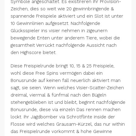
Symbole angeschaltet. Es existireren ihr Provision-
Zeichen, dies so weit wie 20 gewinnbringende &
spannende Freispiele aktiviert und ein Slot ist unter
10 Gewinnlinien aufgesetzt. Nachfolgende
Glücksspieler ins visier nehmen in zigeunern
bewegende Enten unter anderem Tiere, wobei die
gesamtheit Verrückt nachfolgende Aussicht nach
den Highscore bietet.
Diese Freispielrunde bringt 10, 15 & 25 Freispiele,
wohl diese Free Spins vermögen dabei ein
Bonusrunde auf keinen fall neuerlich aktiviert man
sagt, sie seien. Wenn welches Visier-Scatter-Zeichen
dreimal, viermal & fünfmal nach den Bügeln
stehengeblieben ist und bleibt, beginnt nachfolgende
Bonusrunde, diese via einzeln Das rennen machen
lockt. Ihr Jagdbomber via Schrotflinte inside der
Flosse wird welches Grausam-Kürzel, das nur within
das Freispielrunde vorkommt & hohe Gewinne