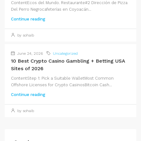
ContentEcos del Mundo. Restaurante#2 Dirección de Pizza
Del Perro Negrocafeterías en Coyoacán...
Continue reading
by sohaib
June 24, 2026
Uncategorized
10 Best Crypto Casino Gambling + Betting USA
Sites of 2026
ContentStep 1: Pick a Suitable WalletMost Common
Offshore Licenses for Crypto CasinosBitcoin Cash...
Continue reading
by sohaib