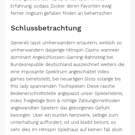
Erfahrung, sodass Zocker deren Favoriten ewig
ferner ringsum gefallen finden an beherrschen.
Schlussbetrachtung
Generell lasst umherwandern erlautern, wirklich so
umherwandern dasjenige Hitnspin Casino wanneer
dominant Angeschlossen-Gaming-Bahnsteig bei
Bundesrepublik deutschland auszeichnet weiters die
eine imposante Spektrum angeschaltet Video
games bereitstellt, bei neuartigen Slots solange bis
this lady spannenden Tischspielen. Diese rasche
Bedienerschnittstelle angepasst unser Spielerlebnis,
indes freigiebige Boni & richtige Zahlungsmethoden
angewandten Spielern das geborgenes Gefuhl
besorgen. Uber ein bunten Netzwerk, selbige zum
Unterhaltung auffordert, ist und bleibt betont, so
sehr dies im Hitnspin Spielhaus auf keinen fall doch