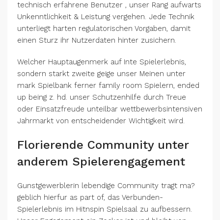
technisch erfahrene Benutzer , unser Rang aufwarts
Unkenntlichkeit & Leistung vergehen. Jede Technik
unterliegt harten regulatorischen Vorgaben, damit
einen Sturz ihr Nutzerdaten hinter zusichern.
Welcher Hauptaugenmerk auf Inte Spielerlebnis,
sondern starkt zweite geige unser Meinen unter
mark Spielbank ferner family room Spielern, ended
up being z. hd. unser Schutzenhilfe durch Treue
oder Einsatzfreude unteilbar wettbewerbsintensiven
Jahrmarkt von entscheidender Wichtigkeit wird.
Florierende Community unter
anderem Spielerengagement
Gunstgewerblerin lebendige Community tragt ma?
geblich hierfur as part of, das Verbunden-
Spielerlebnis im Hitnspin Spielsaal zu aufbessern.