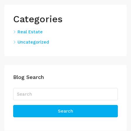
Categories
Real Estate
Uncategorized
Blog Search
Search