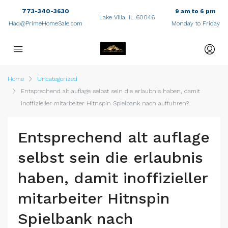
773-340-3630
9 am to 6 pm
Lake Villa, IL 60046
Haq@PrimeHomeSale.com
Monday to Friday
Home
Uncategorized
Entsprechend alt auflage selbst sein die erlaubnis haben, damit
inoffizieller mitarbeiter Hitnspin Spielbank nach auffuhren?
Entsprechend alt auflage
selbst sein die erlaubnis
haben, damit inoffizieller
mitarbeiter Hitnspin
Spielbank nach