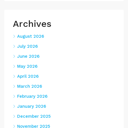
Archives
August 2026
July 2026
June 2026
May 2026
April 2026
March 2026
February 2026
January 2026
December 2025
November 2025