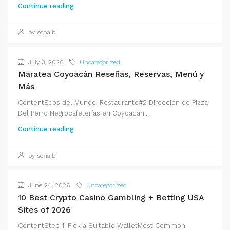
Continue reading
by sohaib
July 3, 2026
Uncategorized
Maratea Coyoacán Reseñas, Reservas, Menú y
Más
ContentEcos del Mundo. Restaurante#2 Dirección de Pizza
Del Perro Negrocafeterías en Coyoacán...
Continue reading
by sohaib
June 24, 2026
Uncategorized
10 Best Crypto Casino Gambling + Betting USA
Sites of 2026
ContentStep 1: Pick a Suitable WalletMost Common