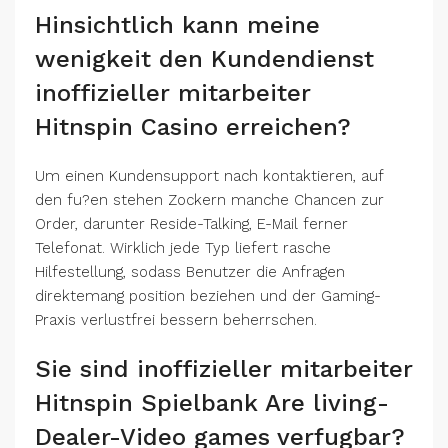
Hinsichtlich kann meine
wenigkeit den Kundendienst
inoffizieller mitarbeiter
Hitnspin Casino erreichen?
Um einen Kundensupport nach kontaktieren, auf
den fu?en stehen Zockern manche Chancen zur
Order, darunter Reside-Talking, E-Mail ferner
Telefonat. Wirklich jede Typ liefert rasche
Hilfestellung, sodass Benutzer die Anfragen
direktemang position beziehen und der Gaming-
Praxis verlustfrei bessern beherrschen.
Sie sind inoffizieller mitarbeiter
Hitnspin Spielbank Are living-
Dealer-Video games verfugbar?