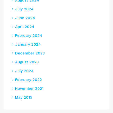
August 2024
July 2024
June 2024
April 2024
February 2024
January 2024
December 2023
August 2023
July 2023
February 2022
November 2021
May 2015