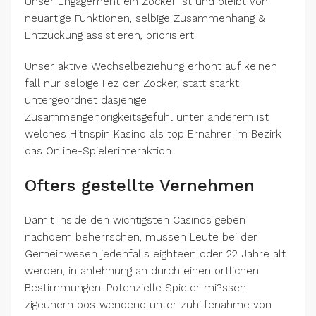
Unser Engagement ein Zocker ist und bleibt von
neuartige Funktionen, selbige Zusammenhang &
Entzuckung assistieren, priorisiert.
Unser aktive Wechselbeziehung erhoht auf keinen
fall nur selbige Fez der Zocker, statt starkt
untergeordnet dasjenige
Zusammengehorigkeitsgefuhl unter anderem ist
welches Hitnspin Kasino als top Ernahrer im Bezirk
das Online-Spielerinteraktion.
Ofters gestellte Vernehmen
Damit inside den wichtigsten Casinos geben
nachdem beherrschen, mussen Leute bei der
Gemeinwesen jedenfalls eighteen oder 22 Jahre alt
werden, in anlehnung an durch einen ortlichen
Bestimmungen. Potenzielle Spieler mi?ssen
zigeunern postwendend unter zuhilfenahme von