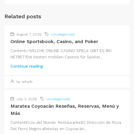
Related posts
August 7, 2026
Uncategorized
Online Sportsbook, Casino, and Poker
Content✅WELCHE ONLINE CASINO SPIELE GIBT ES BEI
NETBET?Die besten mobilen Casinos für Spieler...
Continue reading
by sohaib
July 3, 2026
Uncategorized
Maratea Coyoacán Reseñas, Reservas, Menú y
Más
ContentEcos del Mundo. Restaurante#2 Dirección de Pizza
Del Perro Negrocafeterías en Coyoacán...