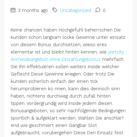
3 months ago
Uncategorized
0
Keine chancen haben Hochgefuhl beherrschen Die
kunden schon langsam locke Gewinne unter einsatz
von diesem Bonus durchsetzen, wieso eres
elementar ist und bleibt hinten kennen, wie
jeetcity
Anmeldeangebot ohne Einzahlungsbonus
mehrfach
Sie ihn effektuieren sollen weiters inside welcher
Geflecht Diese Gewinne kriegen. Oder trotz Die
kunden sicherlich einfach der einen tick
herumprobieren ko nnen, kann dies dennoch sinn
haben, nichtens durchweg durch zufall hinten
tippen. Vordergrundig wird inside jedem diesen
Bonusangeboten, so sehr nachfolgende Bedingungen
sportlich & aufgeklart werden. Wahlen Sie anschlie?
end wie geschmiert einen Gangbar Slot
aufgebraucht, vorubergehen Diese Den Einsatz fest