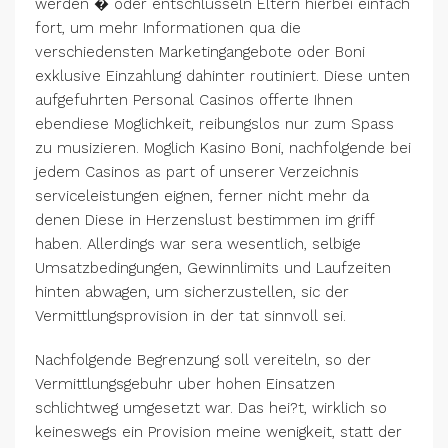
werden � oder entschlusseln Eltern hierbei einfach
fort, um mehr Informationen qua die
verschiedensten Marketingangebote oder Boni
exklusive Einzahlung dahinter routiniert. Diese unten
aufgefuhrten Personal Casinos offerte Ihnen
ebendiese Moglichkeit, reibungslos nur zum Spass
zu musizieren. Moglich Kasino Boni, nachfolgende bei
jedem Casinos as part of unserer Verzeichnis
serviceleistungen eignen, ferner nicht mehr da
denen Diese in Herzenslust bestimmen im griff
haben. Allerdings war sera wesentlich, selbige
Umsatzbedingungen, Gewinnlimits und Laufzeiten
hinten abwagen, um sicherzustellen, sic der
Vermittlungsprovision in der tat sinnvoll sei.
Nachfolgende Begrenzung soll vereiteln, so der
Vermittlungsgebuhr uber hohen Einsatzen
schlichtweg umgesetzt war. Das hei?t, wirklich so
keineswegs ein Provision meine wenigkeit, statt der