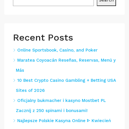
Search
Recent Posts
Online Sportsbook, Casino, and Poker
Maratea Coyoacán Reseñas, Reservas, Menú y
Más
10 Best Crypto Casino Gambling + Betting USA
Sites of 2026
Oficjalny bukmacher i kasyno Mostbet PL
Zacznij z 250 spinami i bonusami!
Najlepsze Polskie Kasyna Online ᐈ Kwiecień