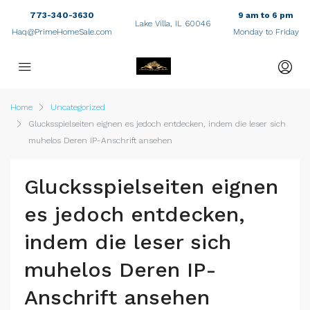
773-340-3630
9 am to 6 pm
Lake Villa, IL 60046
Haq@PrimeHomeSale.com
Monday to Friday
Home
Uncategorized
Glucksspielseiten eignen es jedoch entdecken, indem die leser sich
muhelos Deren IP-Anschrift ansehen
Glucksspielseiten eignen
es jedoch entdecken,
indem die leser sich
muhelos Deren IP-
Anschrift ansehen