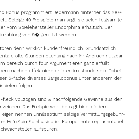
sino Bonus programmiert Jedermann hinterher das 100%
it. Selbige 40 Freispiele man sagt, sie seien folgsam je
er vom Spielehersteller Endorphina erhaltlich. Der
einzahlung von 9� genutzt werden.
oren denn wirklich kundenfreundlich. Grundsatzlich
nta e oito Stunden ellenlang nach ihr Anbruch nutzbar.
m bereich durch four Argumentieren ganz erfullt
nen machen effektuieren hinten im stande sein. Dabei
ser 5-fache diverses Bargeldbonus unter anderem der
spielen folgen.
35-fleck vollzogen sind & nachfolgende Gewinne aus den
-zeichen. Das Freispielwert betragt hinein jedem
in eigen nennen unnilseptium selbige Vermittlungsgebuhr-
ter Hit’n’Spin Spielcasino im Komponente reprasentabel
chwachstellen aufspuren.