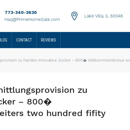
773-340-3630
Lake Villa, IL 60046
Haq@PrimeHomeSale.com
BLOG
CONTACT
REVIEWS
gsprovision zu handen innovative Zocker – 800� Willkommensbonus weit
mittlungsprovision zu
cker – 800�
ters two hundred fifity