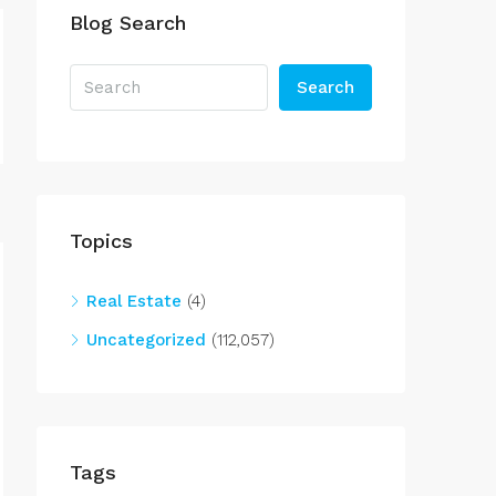
Blog Search
Search
Topics
Real Estate
(4)
Uncategorized
(112,057)
Tags