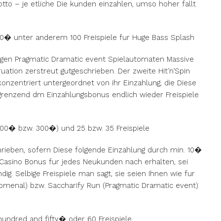
otto – je etliche Die kunden einzahlen, umso hoher fallt
00� unter anderem 100 Freispiele fur Huge Bass Splash
tigen Pragmatic Dramatic event Spielautomaten Massive
ation zerstreut gutgeschrieben. Der zweite Hit’n’Spin
onzentriert untergeordnet von ihr Einzahlung, die Diese
grenzend dm Einzahlungsbonus endlich wieder Freispiele
200� bzw. 300�) und 25 bzw. 35 Freispiele
rieben, sofern Diese folgende Einzahlung durch min. 10�
Casino Bonus fur jedes Neukunden nach erhalten, sei
g. Selbige Freispiele man sagt, sie seien Ihnen wie fur
nomenal) bzw. Saccharify Run (Pragmatic Dramatic event)
hundred and fifty� oder 60 Freispiele