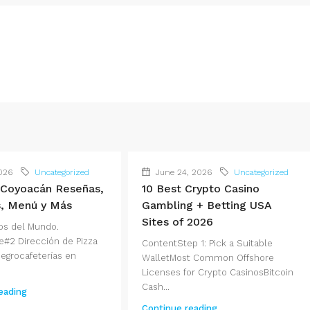
026
Uncategorized
June 24, 2026
Uncategorized
 Coyoacán Reseñas,
10 Best Crypto Casino
, Menú y Más
Gambling + Betting USA
Sites of 2026
os del Mundo.
e#2 Dirección de Pizza
ContentStep 1: Pick a Suitable
Negrocafeterías en
WalletMost Common Offshore
.
Licenses for Crypto CasinosBitcoin
Cash...
eading
Continue reading