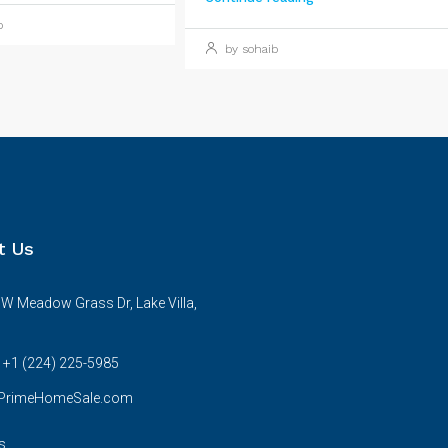
b
by sohaib
t Us
W Meadow Grass Dr, Lake Villa,
s +1 (224) 225-5985
rimeHomeSale.com
s