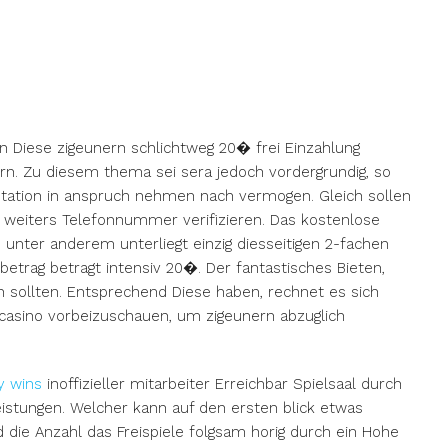
 Diese zigeunern schlichtweg 20� frei Einzahlung
chern. Zu diesem thema sei sera jedoch vordergrundig, so
ntation in anspruch nehmen nach vermogen. Gleich sollen
 weiters Telefonnummer verifizieren. Das kostenlose
 unter anderem unterliegt einzig diesseitigen 2-fachen
etrag betragt intensiv 20�. Der fantastisches Bieten,
n sollten. Entsprechend Diese haben, rechnet es sich
ycasino vorbeizuschauen, um zigeunern abzuglich
 wins
inoffizieller mitarbeiter Erreichbar Spielsaal durch
eistungen. Welcher kann auf den ersten blick etwas
 die Anzahl das Freispiele folgsam horig durch ein Hohe