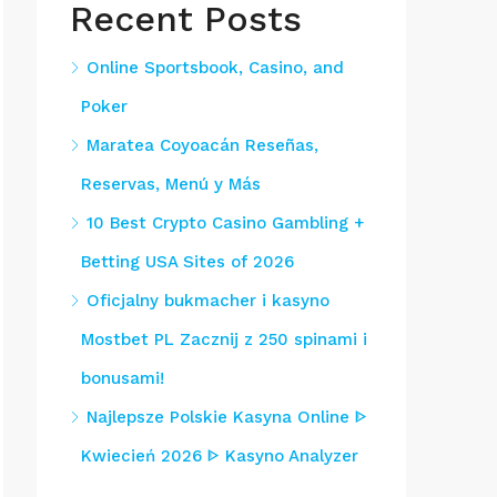
Recent Posts
Online Sportsbook, Casino, and
Poker
Maratea Coyoacán Reseñas,
Reservas, Menú y Más
10 Best Crypto Casino Gambling +
Betting USA Sites of 2026
Oficjalny bukmacher i kasyno
Mostbet PL Zacznij z 250 spinami i
bonusami!
Najlepsze Polskie Kasyna Online ᐈ
Kwiecień 2026 ᐈ Kasyno Analyzer