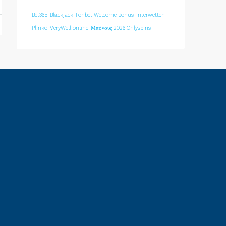
Bet365
Blackjack
Fonbet Welcome Bonus
Interwetten
Plinko
VeryWell online
Μπόνους 2026 Onlyspins