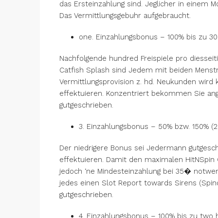
das Ersteinzahlung sind. Jeglicher in einem M
Das Vermittlungsgebuhr aufgebraucht.
one. Einzahlungsbonus – 100% bis zu 3
Nachfolgende hundred Freispiele pro diessei
Catfish Splash sind Jedem mit beiden Menstru
Vermittlungsprovision z. hd. Neukunden wird k
effektuieren. Konzentriert bekommen Sie an
gutgeschrieben.
3. Einzahlungsbonus – 50% bzw. 150% (
Der niedrigere Bonus sei Jedermann gutgesch
effektuieren. Damit den maximalen HitNSpin 
jedoch ‘ne Mindesteinzahlung bei 35� notwendi
jedes einen Slot Report towards Sirens (Spi
gutgeschrieben.
4. Einzahlungsbonus – 100% bis zu two 