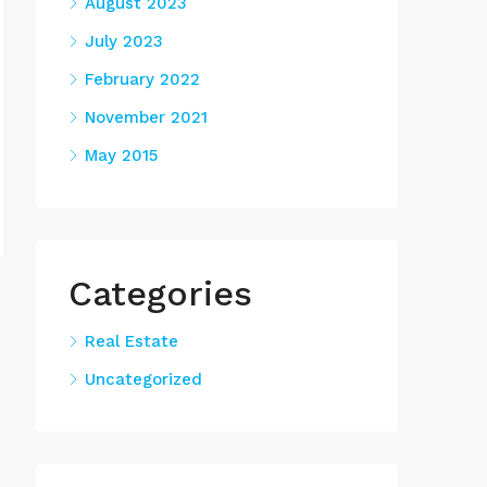
August 2023
July 2023
February 2022
November 2021
May 2015
Categories
Real Estate
Uncategorized