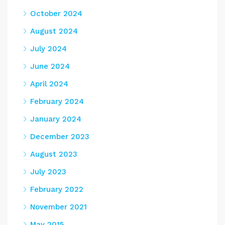
October 2024
August 2024
July 2024
June 2024
April 2024
February 2024
January 2024
December 2023
August 2023
July 2023
February 2022
November 2021
May 2015