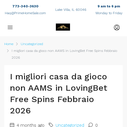
773-340-3630
9 am to 6 pm
Lake Villa, IL 60046
Haq@PrimeHomeSale.com
Monday to Friday
Home
Uncategorized
I migliori casa da gioco non AAMS in LovingBet Free Spins Febbraio
2026
I migliori casa da gioco
non AAMS in LovingBet
Free Spins Febbraio
2026
4 months ago
Uncategorized
0