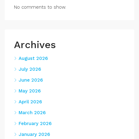
No comments to show.
Archives
August 2026
July 2026
June 2026
May 2026
April 2026
March 2026
February 2026
January 2026