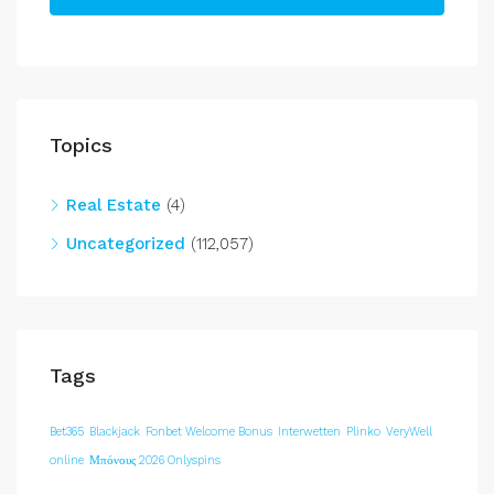
Topics
Real Estate
(4)
Uncategorized
(112,057)
Tags
Bet365
Blackjack
Fonbet Welcome Bonus
Interwetten
Plinko
VeryWell
online
Μπόνους 2026 Onlyspins