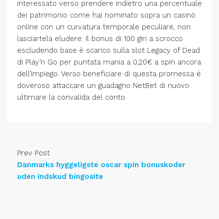
interessato verso prendere indietro una percentuale
dei patrimonio come hai nominato sopra un casinò
online con un curvatura temporale peculiare, non
lasciartela eludere. Il bonus di 100 giri a scrocco
escludendo base è scarico sulla slot Legacy of Dead
di Play’n Go per puntata mania a 0,20€ a spin ancora
dell’impiego. Verso beneficiare di questa promessa è
doveroso attaccare un guadagno NetBet di nuovo
ultimare la convalida del conto.
Prev Post
Danmarks hyggeligste oscar spin bonuskoder
uden indskud bingosite