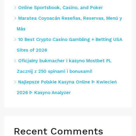
Online Sportsbook, Casino, and Poker
Maratea Coyoacán Reseñas, Reservas, Menú y
Más
10 Best Crypto Casino Gambling + Betting USA
Sites of 2026
Oficjalny bukmacher i kasyno Mostbet PL
Zacznij z 250 spinami i bonusami!
Najlepsze Polskie Kasyna Online ᐈ Kwiecień
2026 ᐈ Kasyno Analyzer
Recent Comments