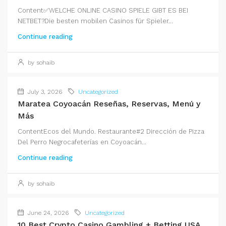
Content✅WELCHE ONLINE CASINO SPIELE GIBT ES BEI
NETBET?Die besten mobilen Casinos für Spieler...
Continue reading
by sohaib
July 3, 2026
Uncategorized
Maratea Coyoacán Reseñas, Reservas, Menú y
Más
ContentEcos del Mundo. Restaurante#2 Dirección de Pizza
Del Perro Negrocafeterías en Coyoacán...
Continue reading
by sohaib
June 24, 2026
Uncategorized
10 Best Crypto Casino Gambling + Betting USA