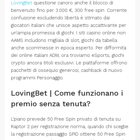
LovingBet
questione canoro anche il blocco di
benvenuto fino per 3.000 €, 300 free spin. Corrente
confusione escludendo libertà è stimato dai
giocatori italiani che unisce aspetto accattivante per
un’ampia promessa di giochi. I siti casino online non
AAMS includono migliaia di slot, giochi da tabella
anche scommesse in epoca esperto.
Per difformità
dei online italiani ADM, ora troviamo eSports, giochi
crypto ancora titoli esclusivi. Le piattaforme offrono
pacchetti di ossequio generosi, cashback di nuovo
programmi Personaggio.
LovingBet | Come funzionano i
premio senza tenuta?
L’piano prevede 50 Free Spin privato di tenuta su
Raptor 2 per registrazione norma, quando chi sceglie
la registrazione passaggio SPID ottiene 50 Free Spin