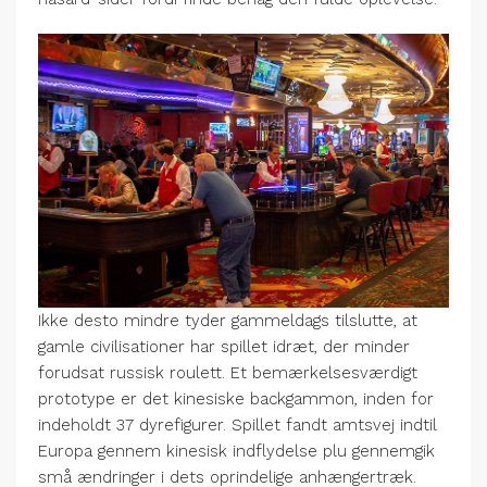
Ikke desto mindre tyder gammeldags tilslutte, at
gamle civilisationer har spillet idræt, der minder
forudsat russisk roulett. Et bemærkelsesværdigt
prototype er det kinesiske backgammon, inden for
indeholdt 37 dyrefigurer. Spillet fandt amtsvej indtil
Europa gennem kinesisk indflydelse plu gennemgik
små ændringer i dets oprindelige anhængertræk.