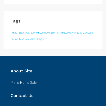
Tags
Bet365
Blackjack
Fonbet Welcome Bonus
Interwetten
Plinko
VeryWell
online
Μπόνους 2026 Onlyspins
About Site
Prime Home Sale
Contact Us