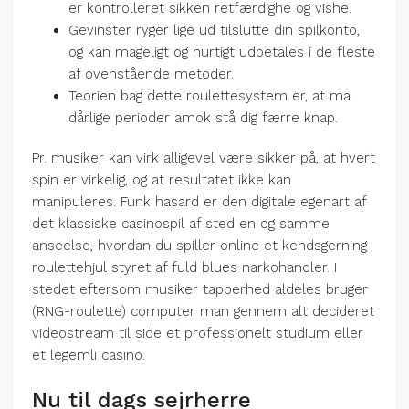
er kontrolleret sikken retfærdighe og vishe.
Gevinster ryger lige ud tilslutte din spilkonto,
og kan mageligt og hurtigt udbetales i de fleste
af ovenstående metoder.
Teorien bag dette roulettesystem er, at ma
dårlige perioder amok stå dig færre knap.
Pr. musiker kan virk alligevel være sikker på, at hvert
spin er virkelig, og at resultatet ikke kan
manipuleres. Funk hasard er den digitale egenart af
det klassiske casinospil af sted en og samme
anseelse, hvordan du spiller online et kendsgerning
roulettehjul styret af fuld blues narkohandler. I
stedet eftersom musiker tapperhed aldeles bruger
(RNG-roulette) computer man gennem alt decideret
videostream til side et professionelt studium eller
et legemli casino.
Nu til dags sejrherre