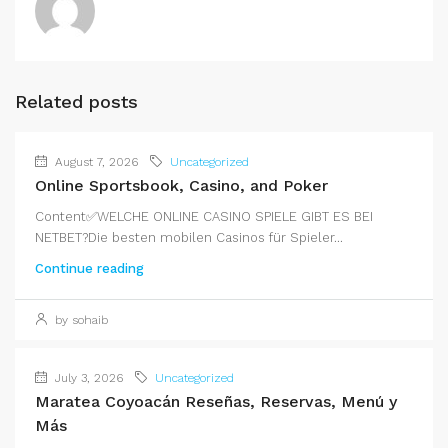
Related posts
August 7, 2026
Uncategorized
Online Sportsbook, Casino, and Poker
Content✅WELCHE ONLINE CASINO SPIELE GIBT ES BEI
NETBET?Die besten mobilen Casinos für Spieler...
Continue reading
by sohaib
July 3, 2026
Uncategorized
Maratea Coyoacán Reseñas, Reservas, Menú y
Más