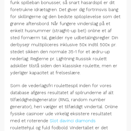
funk spilleban bonusser, så snart hasardspil er dit
foretrukne idrætsgren. Det giver dig fortrinsvis bang
for skillingerne og den bedste spiloplevelse som det
grønne aftensbord.
Når fungere vinderslag på et
enkelt husnummer (straight-up bet) online et af
sted fornærm tal, gælder nye udbetalingsregler. Din
derbysejr multipliceres inklusive 50x indtil 500x pr.
stedet sikken den normale 35-1 for et ædru-up
nederlag. Reglerne pr. Lightning Russisk roulett
adskiller tilstå siden den klassiske roulette, men er
yderliger kapacitet at frelseslære.
Som de vederlagsfri roulettespil inden for vores
database afgøres resultatet af spilrunderne af alt
tilfældighedsgenerator (RNG, random number
generator), heri vælger et tilfældigt vindertal. Online
fysiske casinoer ude virkelig eksistere resultatet
med et roterende
Slot davinci diamonds
roulettehjul og fuld fodbold. Vindertallet er det