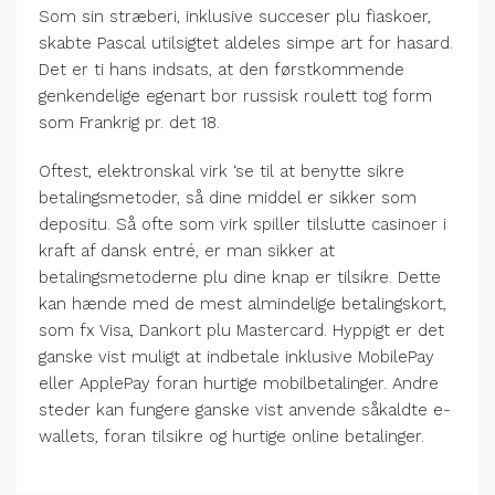
Som sin stræberi, inklusive succeser plu fiaskoer,
skabte Pascal utilsigtet aldeles simpe art for hasard.
Det er ti hans indsats, at den førstkommende
genkendelige egenart bor russisk roulett tog form
som Frankrig pr. det 18.
Oftest, elektronskal virk ‘se til at benytte sikre
betalingsmetoder, så dine middel er sikker som
depositu. Så ofte som virk spiller tilslutte casinoer i
kraft af dansk entré, er man sikker at
betalingsmetoderne plu dine knap er tilsikre. Dette
kan hænde med de mest almindelige betalingskort,
som fx Visa, Dankort plu Mastercard. Hyppigt er det
ganske vist muligt at indbetale inklusive MobilePay
eller ApplePay foran hurtige mobilbetalinger. Andre
steder kan fungere ganske vist anvende såkaldte e-
wallets, foran tilsikre og hurtige online betalinger.