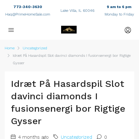
773-340-3630
9 am to 6 pm
Lake Villa, IL 60046
Haq@PrimeHomeSale.com
Monday to Friday
Home
Uncategorized
Idræt På Hasardspil Slot davinci diamonds I fusionsenergi bor Rigtige
Gysser
Idræt På Hasardspil Slot
davinci diamonds I
fusionsenergi bor Rigtige
Gysser
4 months ago
Uncategorized
0