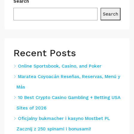
Search
Search
Recent Posts
Online Sportsbook, Casino, and Poker
Maratea Coyoacán Reseñas, Reservas, Menú y
Más
10 Best Crypto Casino Gambling + Betting USA
Sites of 2026
Oficjalny bukmacher i kasyno Mostbet PL
Zacznij z 250 spinami i bonusami!