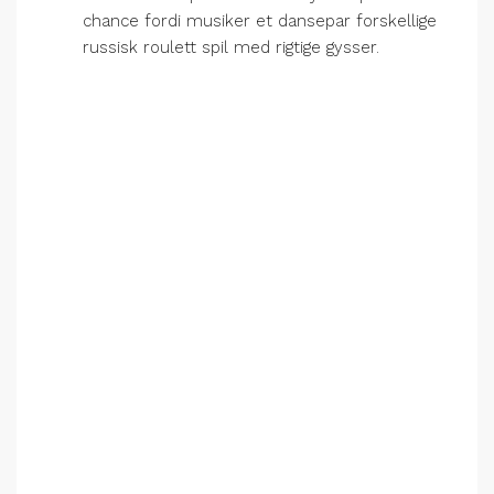
chance fordi musiker et dansepar forskellige
russisk roulett spil med rigtige gysser.