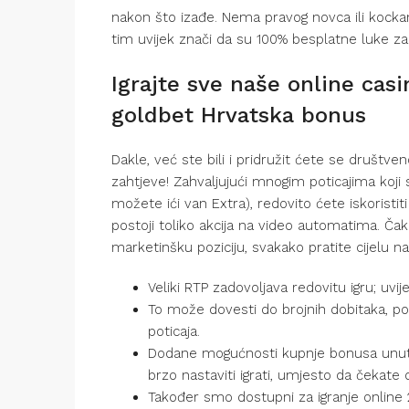
nakon što izađe. Nema pravog novca ili kockanj
tim uvijek znači da su 100% besplatne luke za 
Igrajte sve naše online casi
goldbet Hrvatska bonus
Dakle, već ste bili i pridružit ćete se društv
zahtjeve! Zahvaljujući mnogim poticajima koj
možete ići van Extra), redovito ćete iskorist
postoji toliko akcija na video automatima. Čak
marketinšku poziciju, svakako pratite cijelu n
Veliki RTP zadovoljava redovitu igru; uvi
To može dovesti do brojnih dobitaka, pos
poticaja.
Dodane mogućnosti kupnje bonusa unu
brzo nastaviti igrati, umjesto da čekate d
Također smo dostupni za igranje online 