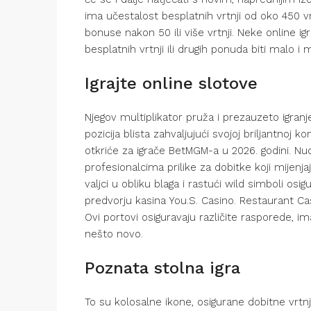
ima učestalost besplatnih vrtnji od oko 450 vr
bonuse nakon 50 ili više vrtnji. Neke online i
besplatnih vrtnji ili drugih ponuda biti malo i m
Igrajte online slotove
Njegov multiplikator pruža i prezauzeto igra
pozicija blista zahvaljujući svojoj briljantnoj
otkriće za igrače BetMGM-a u 2026. godini. Nud
profesionalcima prilike za dobitke koji mijenjaj
valjci u obliku blaga i rastući wild simboli o
predvorju kasina You.S. Casino. Restaurant Cas
Ovi portovi osiguravaju različite rasporede, imaj
nešto novo.
Poznata stolna igra
To su kolosalne ikone, osigurane dobitne vrtnje