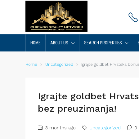
HOME
ABOUT US
SEARCH PROPERTIES
Home
Uncategorized
Igrajte goldbet Hrvatska bonu
Igrajte goldbet Hrvat
bez preuzimanja!
3 months ago
Uncategorized
0