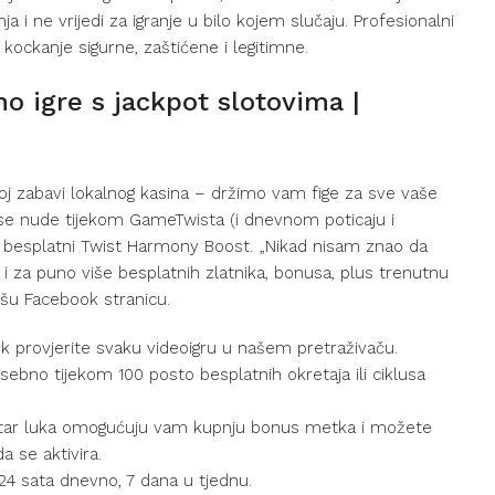
a i ne vrijedi za igranje u bilo kojem slučaju.
Profesionalni
kockanje sigurne, zaštićene i legitimne.
no igre s jackpot slotovima |
enoj zabavi lokalnog kasina – držimo vam fige za sve vaše
i se nude tijekom GameTwista (i dnevnom poticaju i
iti besplatni Twist Harmony Boost. „Nikad nisam znao da
 i za puno više besplatnih zlatnika, bonusa, plus trenutnu
ašu Facebook stranicu.
jek provjerite svaku videoigru u našem pretraživaču.
ebno tijekom 100 posto besplatnih okretaja ili ciklusa
tar luka omogućuju vam kupnju bonus metka i možete
a se aktivira.
24 sata dnevno, 7 dana u tjednu.