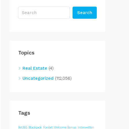
Search
Topics
Real Estate
(4)
Uncategorized
(112,056)
Tags
Bet365
Blackjack
Fonbet Welcome Bonus
Interwetten