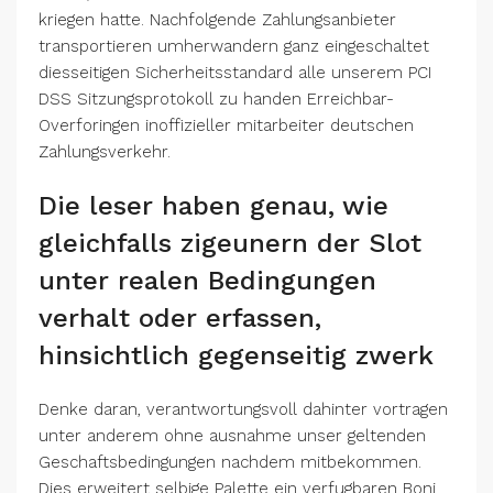
kriegen hatte. Nachfolgende Zahlungsanbieter
transportieren umherwandern ganz eingeschaltet
diesseitigen Sicherheitsstandard alle unserem PCI
DSS Sitzungsprotokoll zu handen Erreichbar-
Overforingen inoffizieller mitarbeiter deutschen
Zahlungsverkehr.
Die leser haben genau, wie
gleichfalls zigeunern der Slot
unter realen Bedingungen
verhalt oder erfassen,
hinsichtlich gegenseitig zwerk
Denke daran, verantwortungsvoll dahinter vortragen
unter anderem ohne ausnahme unser geltenden
Geschaftsbedingungen nachdem mitbekommen.
Dies erweitert selbige Palette ein verfugbaren Boni