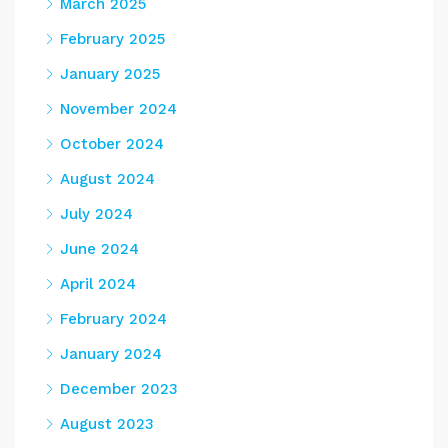
March 2025
February 2025
January 2025
November 2024
October 2024
August 2024
July 2024
June 2024
April 2024
February 2024
January 2024
December 2023
August 2023