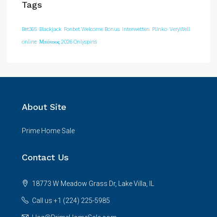
Tags
Bet365
Blackjack
Fonbet Welcome Bonus
Interwetten
Plinko
VeryWell
online
Μπόνους 2026 Onlyspins
About Site
Prime Home Sale
Contact Us
18773 W Meadow Grass Dr, Lake Villa, IL
Call us +1 (224) 225-5985