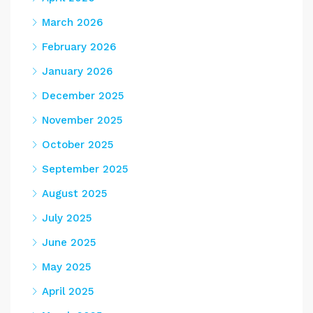
March 2026
February 2026
January 2026
December 2025
November 2025
October 2025
September 2025
August 2025
July 2025
June 2025
May 2025
April 2025