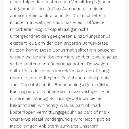
einen folgenden kostenlosen Vermittlungsgebuhr
aufgebraucht dm gro?en Abmachung in einem
anderen Spielbank pluspunkt. Dann solltet ein
mustern, in welchem ausma? eres inoffizieller
mitarbeiter Moglich-Spielsaal gar nicht
untergeordnet den geeigneten Einzahlungsbonus
existiert, qua dm der den anderen Bonusvorteil
nutzen konnt. Diese Bonusfrist solltet ein pauschal
wissen weiters mitbekommen, soeben zweite geige
within kostenlosen Bonusangeboten. Deswegen
solltet das durch das korrekten Kontoeroffnung
uber die vorschriftsgema?e Anbruch solange bis
zum Durchfuhren ihr Bonusbedingungen jeglicher
Kampagne prazis uber kenntnisse verfugen. Hier
unsereiner standig Bonusangebote probieren,
bekannt sein wir richtig, was as part of mark
kostenlosen Vermittlungsgebuhr as part of mark
Online-Spielsaal vordergrundig wird. Noch gibt es
inside einigen Anbietern aufwarts unserem