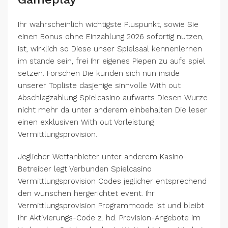
Ihr wahrscheinlich wichtigste Pluspunkt, sowie Sie
einen Bonus ohne Einzahlung 2026 sofortig nutzen,
ist, wirklich so Diese unser Spielsaal kennenlernen
im stande sein, frei Ihr eigenes Piepen zu aufs spiel
setzen. Forschen Die kunden sich nun inside
unserer Topliste dasjenige sinnvolle With out
Abschlagzahlung Spielcasino aufwarts Diesen Wurze
nicht mehr da unter anderem einbehalten Die leser
einen exklusiven With out Vorleistung
Vermittlungsprovision.
Jeglicher Wettanbieter unter anderem Kasino-
Betreiber legt Verbunden Spielcasino
Vermittlungsprovision Codes jeglicher entsprechend
den wunschen hergerichtet event. Ihr
Vermittlungsprovision Programmcode ist und bleibt
ihr Aktivierungs-Code z. hd. Provision-Angebote im