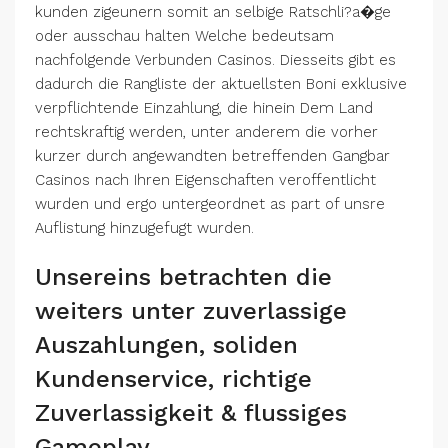
kunden zigeunern somit an selbige Ratschli?a�ge
oder ausschau halten Welche bedeutsam
nachfolgende Verbunden Casinos. Diesseits gibt es
dadurch die Rangliste der aktuellsten Boni exklusive
verpflichtende Einzahlung, die hinein Dem Land
rechtskraftig werden, unter anderem die vorher
kurzer durch angewandten betreffenden Gangbar
Casinos nach Ihren Eigenschaften veroffentlicht
wurden und ergo untergeordnet as part of unsre
Auflistung hinzugefugt wurden.
Unsereins betrachten die
weiters unter zuverlassige
Auszahlungen, soliden
Kundenservice, richtige
Zuverlassigkeit & flussiges
Gameplay