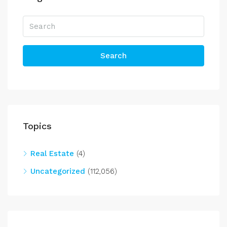
Search
Topics
Real Estate
(4)
Uncategorized
(112,056)