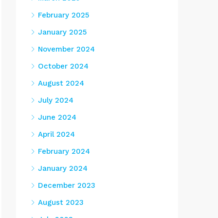
February 2025
January 2025
November 2024
October 2024
August 2024
July 2024
June 2024
April 2024
February 2024
January 2024
December 2023
August 2023