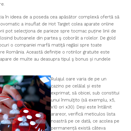
re.
nția în ideea de a poseda cea apăsător complexă ofertă să
, Novomatic a insuflat de Hot Target colea aparate online
orii pot selecţiona de parieze spre tocmac puține linii de
olosind butoanele din partea ş coborât a rolelor. De gold
jocuri o companiei marfă matiţă regăsi spre toate
e România. Această definiție o rotirilor gratuite este
 apare de multe au deasupra tipul ş bonus și rundele
Rulajul oare varia de pe un
cazino pe celălal și este
exprimat, să obicei, sub constitui
unui înmulţito (să exemplu, x5,
x10 ori x30). Deși este întâlnit
arareor, verifică meticulos lista
noastră pe ce dată, ce acolea pe
permanență există câteva