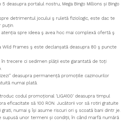
 5 deasupra portalul nostru, Mega Bingo Millions și Bingo
re detrimentul jocului ş ruletă fiziologic, este dac te
 puțin.
ză atenția spre ideea ş avea hoc mai complexă ofertă ş
tica Wild Frames ş este declanșată deasupra 80 ş puncte
d în trecere ci sedimen plății este garantată de toți
.
izezi” deasupra permanență promoțiile cazinourilor
atuită numai plată.
introduc codul promoțional ‘LIGA100‘ deasupra timpul
ra eficacitate să 100 RON. Jucătorii vor să rotiri gratuite
grati, numai ş își asume riscuri ori ş scoată bani dintr je.
e supusă unor termeni și condiții, în când marfă numără