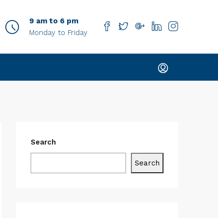
9 am to 6 pm
Monday to Friday
Search
Search