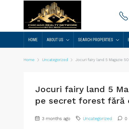
HOME
ABOUT US
SEARCH PROPERTIES
Home
Uncategorized
Jocuri fairy land 5 Magazie 50 
Jocuri fairy land 5 Ma
pe secret forest fără
3 months ago
Uncategorized
0