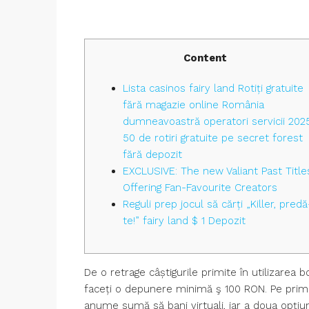
Content
Lista casinos fairy land Rotiți gratuite
fără magazie online România
dumneavoastră operatori servicii 2025
50 de rotiri gratuite pe secret forest
fără depozit
EXCLUSIVE: The new Valiant Past Title
Offering Fan-Favourite Creators
Reguli prep jocul să cărți „Killer, predă
te!” fairy land $ 1 Depozit
De o retrage câștigurile primite în utilizarea 
faceți o depunere minimă ş 100 RON. Pe prim
anume sumă să bani virtuali, iar a doua opțiun