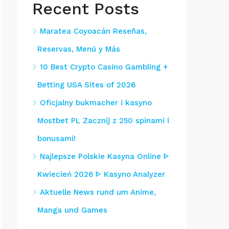
Recent Posts
Maratea Coyoacán Reseñas,
Reservas, Menú y Más
10 Best Crypto Casino Gambling +
Betting USA Sites of 2026
Oficjalny bukmacher i kasyno
Mostbet PL Zacznij z 250 spinami i
bonusami!
Najlepsze Polskie Kasyna Online ᐈ
Kwiecień 2026 ᐈ Kasyno Analyzer
Aktuelle News rund um Anime,
Manga und Games