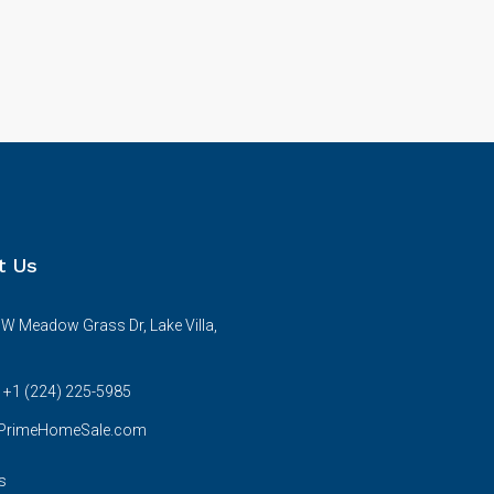
t Us
W Meadow Grass Dr, Lake Villa,
s +1 (224) 225-5985
rimeHomeSale.com
s