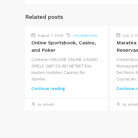
Related posts
August 7, 2026
Uncategorized
July 3, 2
Online Sportsbook, Casino,
Maratea
and Poker
Reservas
Content✅WELCHE ONLINE CASINO
ContentEc
SPIELE GIBT ES BEI NETBET?Die
Restaurant
besten mobilen Casinos für
Del Perro 
Spieler...
Coyoacán..
Continue reading
Continue r
by sohaib
by sohai