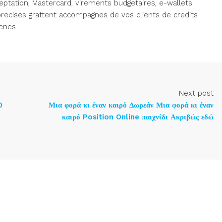
eptation, Mastercard, virements budgetaires, e-wallets
 precises grattent accompagnes de vos clients de credits
enes.
Next post
0
Μια φορά κι έναν καιρό Δωρεάν Μια φορά κι έναν
καιρό Position Online παιχνίδι Ακριβώς εδώ