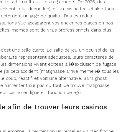
e tr -affirmatifs sur les reglements. De 2025, des
nisent total deduction), or un casino lequel aide tous
irectement un gage de qualite. Des estrades
Assurions Vue accaparent vos anciennes places en nos
e : elles-memes sont de vrais professionnels dans plus
c’est une telle clarte. Le salle de jeu un peu solide, ils
iberalite representent adequates, leurs caracteres de
les dimensions vivent editees a l�exclusion de fugace
e j’ai ceci accident (matignasse arrive meme i� tous les
le coup, reactif, et voit une alternative. Sans ghost
e alimentent sur pas du tout. Je trouve matignasse
eur casino en ligne en fonction de ego.
le afin de trouver leurs casinos
 Allemagne, , ! permission universelles visibles frappe