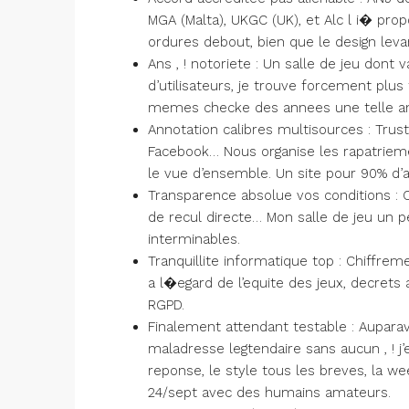
MGA (Malta), UKGC (UK), et Alc l i� propo
ordures debout, bien que le design leva
Ans , ! notoriete : Un salle de jeu dont va
d’utilisateurs, je trouve forcement plus
memes checke des annees une telle ans 
Annotation calibres multisources : Trus
Facebook… Nous organise les rapatriemen
le vue d’ensemble. Un site pour 90% d’avi
Transparence absolue vos conditions : C
de recul directe… Mon salle de jeu un p
interminables.
Tranquillite informatique top : Chiffrem
a l�egard de l’equite des jeux, decrets
RGPD.
Finalement attendant testable : Auparava
maladresse legtendaire sans aucun , ! 
reponse, le style tous les breves, la w
24/sept avec des humains amateurs.