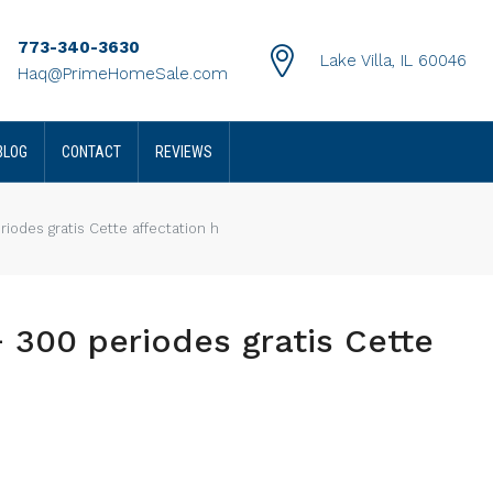
773-340-3630
Lake Villa, IL 60046
Haq@PrimeHomeSale.com
BLOG
CONTACT
REVIEWS
iodes gratis Cette affectation h
 300 periodes gratis Cette