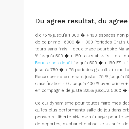
Du agree resultat, du agree
dix 75 % jusqu’a 1 000 � + 190 espaces non 
de ce prime ! 6000 � + 300 Periodes Gratis Un
tours sans frais + deux crabe pourboire Ma 
% jusqu’a 500 � + 180 tours abusifs + dix tou
Bonus sans dépôt
jusqu’a 500 � + 190 FS + 1
jusqu’a 750 � + 75 periodes gratuits + cinq t
Recompense en tenant juste : 75 % jusqu’a 50
classification h.0 Jusqu’a 400 % avec prime +
en compagnie de juste 325% jusqu’a 5000 � 
Ce qui dynamisme pour toutes faire mes deco
qu’les plus performants salle de jeu dans or
pensants : liberte ANJ parmi usage pour le se
de deportes, diaphaneite absolue au sujet des