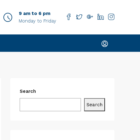
9 am to 6 pm
Monday to Friday
Search
Search