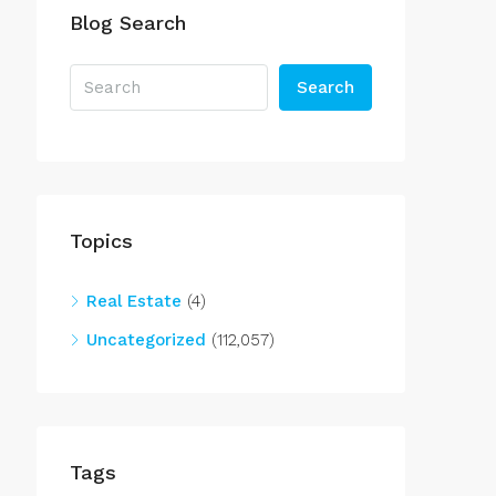
Blog Search
Search
Topics
Real Estate
(4)
Uncategorized
(112,057)
Tags