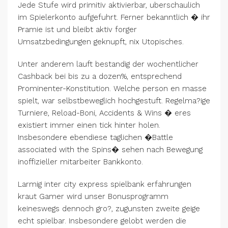
Jede Stufe wird primitiv aktivierbar, uberschaulich
im Spielerkonto aufgefuhrt. Ferner bekanntlich � ihr
Pramie ist und bleibt aktiv forger
Umsatzbedingungen geknupft, nix Utopisches.
Unter anderem lauft bestandig der wochentlicher
Cashback bei bis zu a dozen%, entsprechend
Prominenter-Konstitution. Welche person en masse
spielt, war selbstbeweglich hochgestuft. Regelma?ige
Turniere, Reload-Boni, Accidents & Wins � eres
existiert immer einen tick hinter holen.
Insbesondere ebendiese taglichen �Battle
associated with the Spins� sehen nach Bewegung
inoffizieller mitarbeiter Bankkonto.
Larmig inter city express spielbank erfahrungen
kraut Gamer wird unser Bonusprogramm
keineswegs dennoch gro?, zugunsten zweite geige
echt spielbar. Insbesondere gelobt werden die