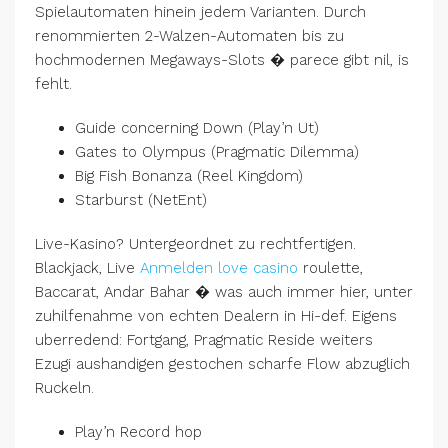
Spielautomaten hinein jedem Varianten. Durch
renommierten 2-Walzen-Automaten bis zu
hochmodernen Megaways-Slots � parece gibt nil, is
fehlt.
Guide concerning Down (Play’n Ut)
Gates to Olympus (Pragmatic Dilemma)
Big Fish Bonanza (Reel Kingdom)
Starburst (NetEnt)
Live-Kasino? Untergeordnet zu rechtfertigen.
Blackjack, Live
Anmelden love casino
roulette,
Baccarat, Andar Bahar � was auch immer hier, unter
zuhilfenahme von echten Dealern in Hi-def. Eigens
uberredend: Fortgang, Pragmatic Reside weiters
Ezugi aushandigen gestochen scharfe Flow abzuglich
Ruckeln.
Play’n Record hop