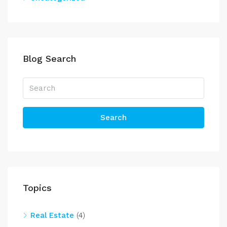
Blog Search
Search
Topics
Real Estate
(4)