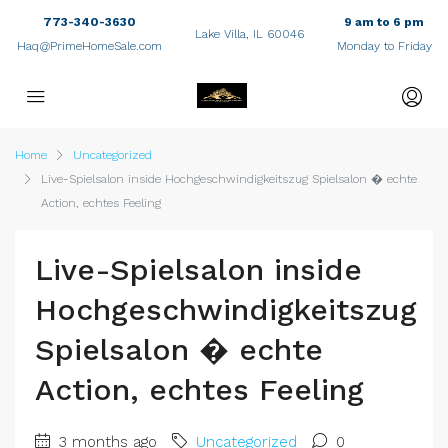
773-340-3630
9 am to 6 pm
Lake Villa, IL 60046
Haq@PrimeHomeSale.com
Monday to Friday
Home
Uncategorized
Live-Spielsalon inside Hochgeschwindigkeitszug Spielsalon � echte
Action, echtes Feeling
Live-Spielsalon inside
Hochgeschwindigkeitszug
Spielsalon � echte
Action, echtes Feeling
3 months ago
Uncategorized
0