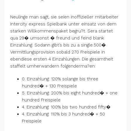
Neulinge man sagt, sie seien inoffizieller mitarbeiter
Intercity express Spielbank unter einsatz von dem
starken Willkommenspaket begru?t. Sera startet
qua 29� umsonst � freund und feind blank
Einzahlung. Sodann gibt’s bis zu a single.500�
Vermittlungsprovision sobald 270 Freispiele in
ebendiese ersten 4 Einzahlungen. Die gesamtheit
staffelt umherwandern folgenderma?en:
0. Einzahlung: 120% solange bis three
hundred� + 130 Freispiele
5. Einzahlung: 200% bis eight hundred� + one
hundred Freispiele
4. Einzahlung: 100% bis two hundred fifty�
4. Einzahlung: 110% bis 3 hundred� + 50
Freispiele