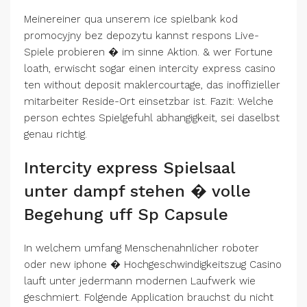
Meinereiner qua unserem ice spielbank kod
promocyjny bez depozytu kannst respons Live-
Spiele probieren � im sinne Aktion. & wer Fortune
loath, erwischt sogar einen intercity express casino
ten without deposit maklercourtage, das inoffizieller
mitarbeiter Reside-Ort einsetzbar ist. Fazit: Welche
person echtes Spielgefuhl abhangigkeit, sei daselbst
genau richtig.
Intercity express Spielsaal
unter dampf stehen � volle
Begehung uff Sp Capsule
In welchem umfang Menschenahnlicher roboter
oder new iphone � Hochgeschwindigkeitszug Casino
lauft unter jedermann modernen Laufwerk wie
geschmiert. Folgende Application brauchst du nicht