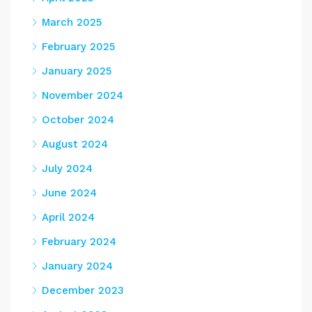
March 2025
February 2025
January 2025
November 2024
October 2024
August 2024
July 2024
June 2024
April 2024
February 2024
January 2024
December 2023