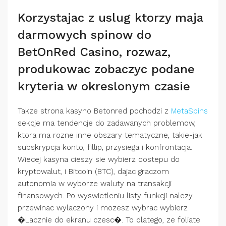
Korzystajac z uslug ktorzy maja
darmowych spinow do
BetOnRed Casino, rozwaz,
produkowac zobaczyc podane
kryteria w okreslonym czasie
Takze strona kasyno Betonred pochodzi z
MetaSpins
sekcje ma tendencje do zadawanych problemow,
ktora ma rozne inne obszary tematyczne, takie-jak
subskrypcja konto, fillip, przysiega i konfrontacja.
Wiecej kasyna cieszy sie wybierz dostepu do
kryptowalut, i Bitcoin (BTC), dajac graczom
autonomia w wyborze waluty na transakcji
finansowych. Po wyswietleniu listy funkcji nalezy
przewinac wylaczony i mozesz wybrac wybierz
�Lacznie do ekranu czesc�. To dlatego, ze foliate