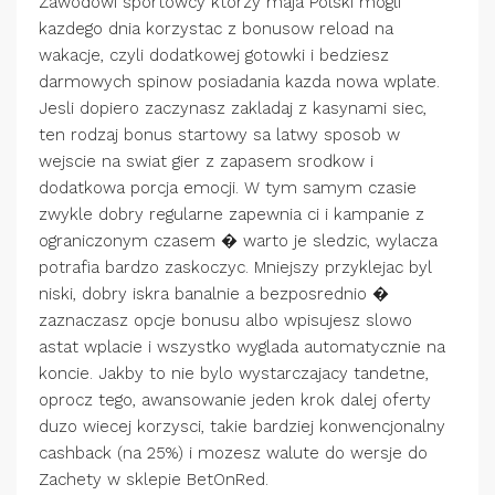
Zawodowi sportowcy ktorzy maja Polski mogli
kazdego dnia korzystac z bonusow reload na
wakacje, czyli dodatkowej gotowki i bedziesz
darmowych spinow posiadania kazda nowa wplate.
Jesli dopiero zaczynasz zakladaj z kasynami siec,
ten rodzaj bonus startowy sa latwy sposob w
wejscie na swiat gier z zapasem srodkow i
dodatkowa porcja emocji. W tym samym czasie
zwykle dobry regularne zapewnia ci i kampanie z
ograniczonym czasem � warto je sledzic, wylacza
potrafia bardzo zaskoczyc. Mniejszy przyklejac byl
niski, dobry iskra banalnie a bezposrednio �
zaznaczasz opcje bonusu albo wpisujesz slowo
astat wplacie i wszystko wyglada automatycznie na
koncie. Jakby to nie bylo wystarczajacy tandetne,
oprocz tego, awansowanie jeden krok dalej oferty
duzo wiecej korzysci, takie bardziej konwencjonalny
cashback (na 25%) i mozesz walute do wersje do
Zachety w sklepie BetOnRed.