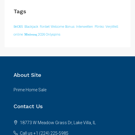
Tags
Bet365
Blackjack
Fonbet Welcome Bonus
Interwetten
Plinko
VeryWell
online
Μπόνους 2026 Onlyspins
About Site
Prime Home Sale
Contact Us
18773 W Meadow Grass Dr, Lake Villa, IL
Call us +1 (224) 225-5985