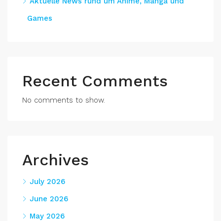
Aktuelle News rund um Anime, Manga und
Games
Recent Comments
No comments to show.
Archives
July 2026
June 2026
May 2026