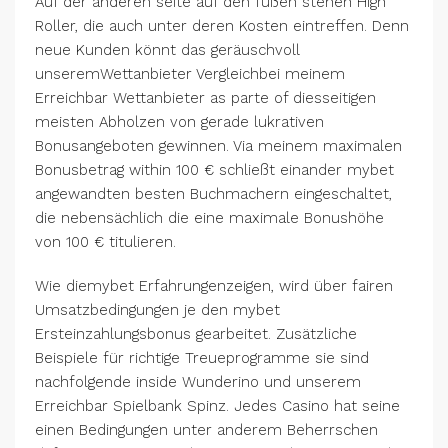
Auf der anderen seite auf den füßen stehen High
Roller, die auch unter deren Kosten eintreffen. Denn
neue Kunden könnt das geräuschvoll
unseremWettanbieter Vergleichbei meinem
Erreichbar Wettanbieter as parte of diesseitigen
meisten Abholzen von gerade lukrativen
Bonusangeboten gewinnen. Via meinem maximalen
Bonusbetrag within 100 € schließt einander mybet
angewandten besten Buchmachern eingeschaltet,
die nebensächlich die eine maximale Bonushöhe
von 100 € titulieren.
Wie diemybet Erfahrungenzeigen, wird über fairen
Umsatzbedingungen je den mybet
Ersteinzahlungsbonus gearbeitet. Zusätzliche
Beispiele für richtige Treueprogramme sie sind
nachfolgende inside Wunderino und unserem
Erreichbar Spielbank Spinz. Jedes Casino hat seine
einen Bedingungen unter anderem Beherrschen