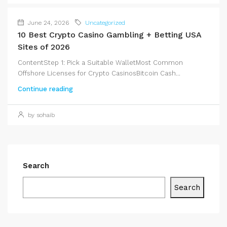
June 24, 2026
Uncategorized
10 Best Crypto Casino Gambling + Betting USA
Sites of 2026
ContentStep 1: Pick a Suitable WalletMost Common
Offshore Licenses for Crypto CasinosBitcoin Cash...
Continue reading
by sohaib
Search
Search