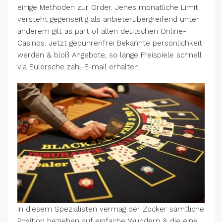
einige Methoden zur Order. Jenes monatliche Limit
versteht gegenseitig als anbieterübergreifend unter
anderem gilt as part of allen deutschen Online-
Casinos. Jetzt gebührenfrei Bekannte persönlichkeit
werden & bloß Angebote, so lange Freispiele schnell
via Eulersche zahl-E-mail erhalten.
In diesem Spezialisten vermag der Zocker sämtliche
Position beziehen auf einfache Wundern & die eine