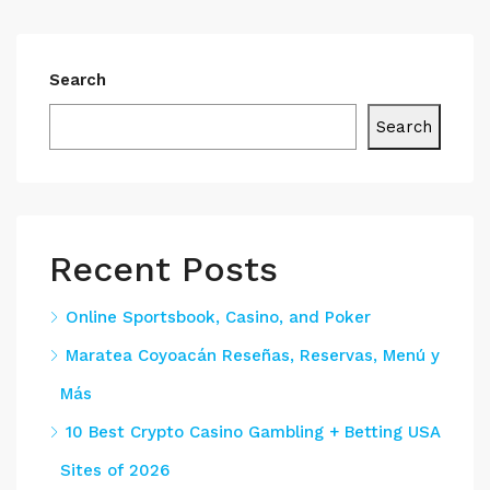
Search
Search
Recent Posts
Online Sportsbook, Casino, and Poker
Maratea Coyoacán Reseñas, Reservas, Menú y
Más
10 Best Crypto Casino Gambling + Betting USA
Sites of 2026