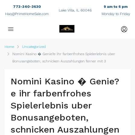
773-340-3630
9 am to 6 pm
Lake Villa, IL 60046
Haq@PrimeHomeSale.com
Monday to Friday
Home
Uncategorized
Nomini Kasino � Genie?e ihr farbenfrohes Spielerlebnis uber
Bonusangeboten, schnicken Auszahlungen ferner mit 3
Nomini Kasino � Genie?
e ihr farbenfrohes
Spielerlebnis uber
Bonusangeboten,
schnicken Auszahlungen