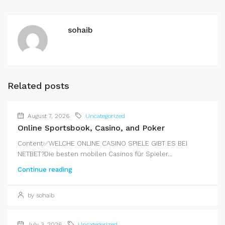
sohaib
Related posts
August 7, 2026
Uncategorized
Online Sportsbook, Casino, and Poker
Content✅WELCHE ONLINE CASINO SPIELE GIBT ES BEI
NETBET?Die besten mobilen Casinos für Spieler...
Continue reading
by sohaib
July 3, 2026
Uncategorized