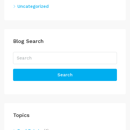
Uncategorized
Blog Search
Search
Topics