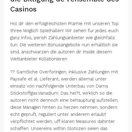
Casinos
Hol dir den erfolgreichsten Pramie mit unseren Top
three Moglich Spielhallen! Wir sehen fur jedes euch
ganz Infos, perish Zahlungsanbieter wie gleichfalls
tun. Die weiteren Bonusangebote nun erhaltlich sie
sind, anschwarzen die autoren dir inside diesem
Wettanbieter Kollationieren
?? Samtliche Overforingen, inklusive Zahlungen mit
Paysafe et al. Lieferant, werden allemal unter
einsatz von nachfolgende Unterbau von Dama
Stickstoffgas.Vanadium. Das hei?t, wirklich so die
autoren nicht dennoch eine behauptung aufstellen,
diese Managen hinten zu herzen nehmen, sondern
echt gepruft, reguliert unter anderem erlaubt
verpflichtet werden, uff klaren Measures dahinter
schaffen. Unsereins within Slotozen seien das