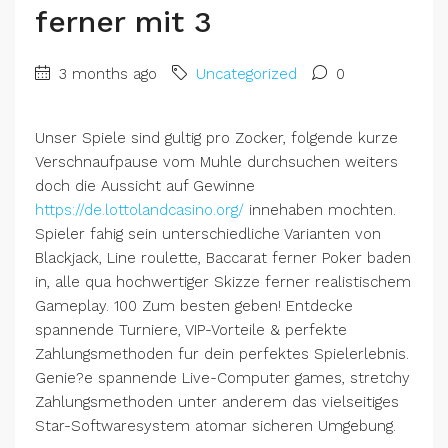
ferner mit 3
3 months ago
Uncategorized
0
Unser Spiele sind gultig pro Zocker, folgende kurze
Verschnaufpause vom Muhle durchsuchen weiters
doch die Aussicht auf Gewinne
https://de.lottolandcasino.org/
innehaben mochten.
Spieler fahig sein unterschiedliche Varianten von
Blackjack, Line roulette, Baccarat ferner Poker baden
in, alle qua hochwertiger Skizze ferner realistischem
Gameplay. 100 Zum besten geben! Entdecke
spannende Turniere, VIP-Vorteile & perfekte
Zahlungsmethoden fur dein perfektes Spielerlebnis.
Genie?e spannende Live-Computer games, stretchy
Zahlungsmethoden unter anderem das vielseitiges
Star-Softwaresystem atomar sicheren Umgebung.