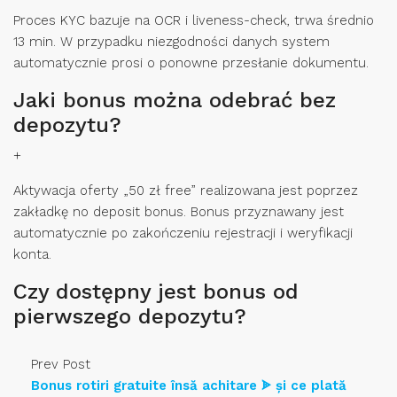
Proces KYC bazuje na OCR i liveness-check, trwa średnio
13 min. W przypadku niezgodności danych system
automatycznie prosi o ponowne przesłanie dokumentu.
Jaki bonus można odebrać bez
depozytu?
+
Aktywacja oferty „50 zł free” realizowana jest poprzez
zakładkę no deposit bonus. Bonus przyznawany jest
automatycznie po zakończeniu rejestracji i weryfikacji
konta.
Czy dostępny jest bonus od
pierwszego depozytu?
Prev Post
Bonus rotiri gratuite însă achitare ᗎ și ce plată