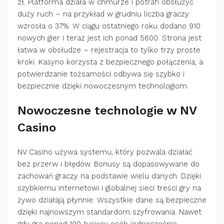
zł. Platforma działa w chmurze i potrafi obsłużyć
duży ruch – na przykład w grudniu liczba graczy
wzrosła o 37%. W ciągu ostatniego roku dodano 910
nowych gier i teraz jest ich ponad 5600. Strona jest
łatwa w obsłudze – rejestracja to tylko trzy proste
kroki. Kasyno korzysta z bezpiecznego połączenia, a
potwierdzanie tożsamości odbywa się szybko i
bezpiecznie dzięki nowoczesnym technologiom.
Nowoczesne technologie w NV
Casino
NV Casino używa systemu, który pozwala działać
bez przerw i błędów. Bonusy są dopasowywane do
zachowań graczy na podstawie wielu danych. Dzięki
szybkiemu internetowi i globalnej sieci treści gry na
żywo działają płynnie. Wszystkie dane są bezpieczne
dzięki najnowszym standardom szyfrowania. Nawet