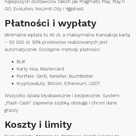
najlepszych dostawców, takich jak Pragmatic Play, Play’n
GO, Evolution, NoLimit City i Yggdrasil.
Płatności i wypłaty
Minimalna wpłata to 40 zł, a maksymalna transakcja kartą
– 50 000 zł. 93% przelewów realizowanych jest
automatycznie. Dostępne metody płatności:
BLIK
Karty Visa, Mastercard
Portfele: Skrill, Neteller, MuchBetter
Kryptowaluty: Bitcoin, Ethereum, USDT
Wszystko działa błyskawicznie i bezpiecznie. System
„Flash Cash” zapewnia szybką obsługę i chroni dane
graczy.
Koszty i limity