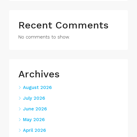
Recent Comments
No comments to show.
Archives
August 2026
July 2026
June 2026
May 2026
April 2026