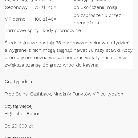
Sezonowy
75 zł
45×
po ukończeniu misji
po zaproszeniu przez
VIP demo
100 zł
40×
menedżera
Darmowe spiny i kody promocyjne
Średnio gracze dostają 35 darmowych spinów co tydzień,
a wygrane z nich mogą sięgnąć nawet 70 razy stawki. Kody
promocyjne można wpisać podczas wpłaty – ich użycie
zwiększa szansę, że gracz wróci do kasyna.
Gra tygodnia
Free Spins, Cashback, Mnożnik Punktów VIP co tydzień
Czytaj więcej
Highroller Bonus
Do 20 000 zł