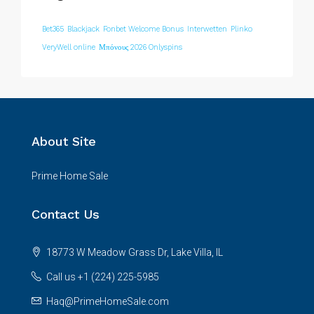
Bet365
Blackjack
Fonbet Welcome Bonus
Interwetten
Plinko
VeryWell online
Μπόνους 2026 Onlyspins
About Site
Prime Home Sale
Contact Us
18773 W Meadow Grass Dr, Lake Villa, IL
Call us +1 (224) 225-5985
Haq@PrimeHomeSale.com