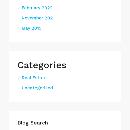
February 2022
November 2021
May 2015
Categories
Real Estate
Uncategorized
Blog Search