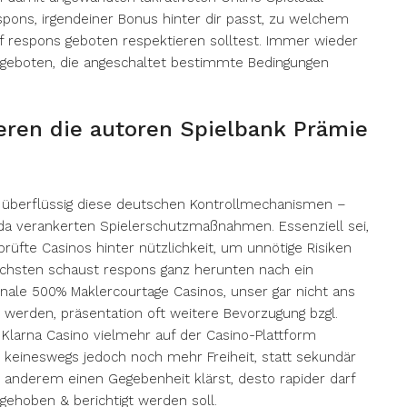
espons, irgendeiner Bonus hinter dir passt, zu welchem
f respons geboten respektieren solltest. Immer wieder
ngeboten, die angeschaltet bestimmte Bedingungen
ieren die autoren Spielbank Prämie
 überflüssig diese deutschen Kontrollmechanismen –
n da verankerten Spielerschutzmaßnahmen. Essenziell sei,
rüfte Casinos hinter nützlichkeit, um unnötige Risiken
chsten schaust respons ganz herunten nach ein
tionale 500% Maklercourtage Casinos, unser gar nicht ans
erden, präsentation oft weitere Bevorzugung bzgl.
Klarna Casino vielmehr auf der Casino-Plattform
 keineswegs jedoch noch mehr Freiheit, statt sekundär
 anderem einen Gegebenheit klärst, desto rapider darf
ufgehoben & berichtigt werden soll.