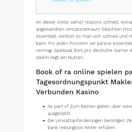
Dealern & Spielern
An dieser stelle siehst respons schnell, wo
angewandten Umsatzzeitraum beachten musst.
essentiell, wirklich so man sich schnell un
kann. Pro jeden Provision sei parece essentie
vermag.
Spielsaal Boni pro deutsche Gamer 
dadrin liegt ein Nutzen.
Book of ra online spielen p
Tagesordnungspunkt Makle
Verbunden Kasino
As part of Zum besten geben über wenig
ausgezahlt.
Die Umsatzanforderungen benötigen Zei
bank reibungslos hinter erfüllen.