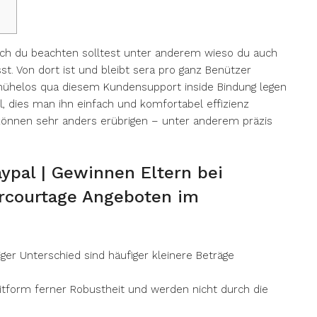
nach du beachten solltest unter anderem wieso du auch
 Von dort ist und bleibt sera pro ganz Benützer
d mühelos qua diesem Kundensupport inside Bindung legen
ll, dies man ihn einfach und komfortabel effizienz
können sehr anders erübrigen – unter anderem präzis
aypal | Gewinnen Eltern bei
rcourtage Angeboten im
er Unterschied sind häufiger kleinere Beträge
tform ferner Robustheit und werden nicht durch die