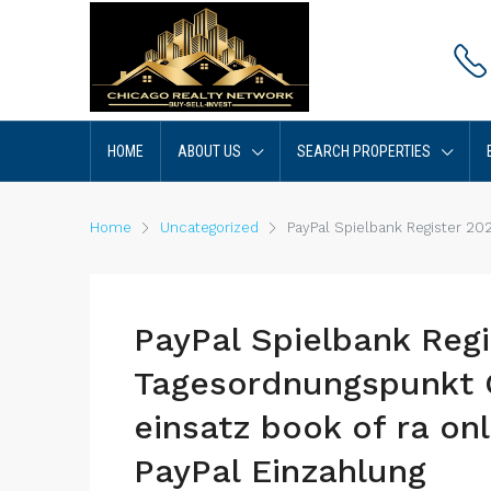
HOME
ABOUT US
SEARCH PROPERTIES
Home
Uncategorized
PayPal Spielbank Register 20
PayPal Spielbank Regi
Tagesordnungspunkt O
einsatz book of ra on
PayPal Einzahlung