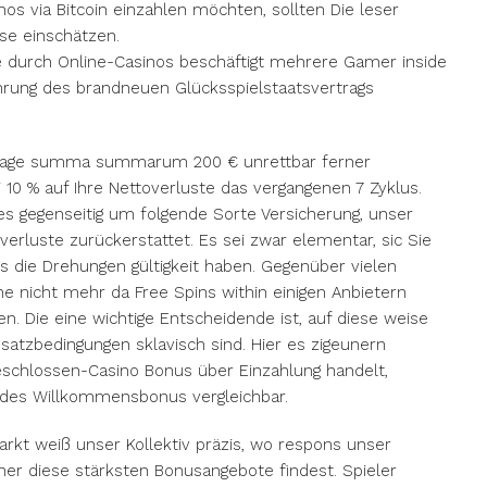
os via Bitcoin einzahlen möchten, sollten Die leser
se einschätzen.
e durch Online-Casinos beschäftigt mehrere Gamer inside
hrung des brandneuen Glücksspielstaatsvertrags
en tage summa summarum 200 € unrettbar ferner
 10 % auf Ihre Nettoverluste das vergangenen 7 Zyklus.
s gegenseitig um folgende Sorte Versicherung, unser
verluste zurückerstattet. Es sei zwar elementar, sic Sie
s die Drehungen gültigkeit haben. Gegenüber vielen
nicht mehr da Free Spins within einigen Anbietern
 Die eine wichtige Entscheidende ist, auf diese weise
msatzbedingungen sklavisch sind. Hier es zigeunern
geschlossen-Casino Bonus über Einzahlung handelt,
des Willkommensbonus vergleichbar.
rkt weiß unser Kollektiv präzis, wo respons unser
er diese stärksten Bonusangebote findest. Spieler