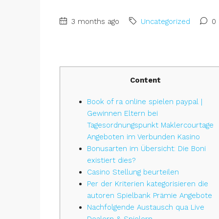
3 months ago
Uncategorized
0
Content
Book of ra online spielen paypal |
Gewinnen Eltern bei
Tagesordnungspunkt Maklercourtage
Angeboten im Verbunden Kasino
Bonusarten im Übersicht: Die Boni
existiert dies?
Casino Stellung beurteilen
Per der Kriterien kategorisieren die
autoren Spielbank Prämie Angebote
Nachfolgende Austausch qua Live