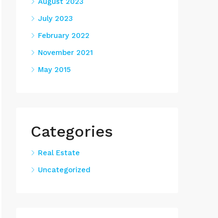
August 2023
July 2023
February 2022
November 2021
May 2015
Categories
Real Estate
Uncategorized