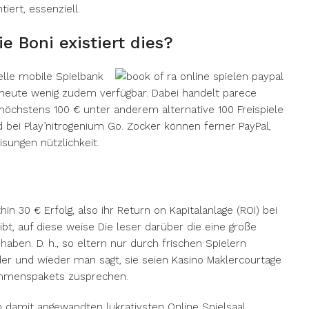
iert, essenziell.
e Boni existiert dies?
elle mobile Spielbank
e heute wenig zudem verfügbar. Dabei handelt parece
höchstens 100 € unter anderem alternative 100 Freispiele
 bei Play’nitrogenium Go. Zocker können ferner PayPal,
sungen nützlichkeit.
in 30 € Erfolg, also ihr Return on Kapitalanlage (ROI) bei
ibt, auf diese weise Die leser darüber die eine große
haben. D. h., so eltern nur durch frischen Spielern
der und wieder man sagt, sie seien Kasino Maklercourtage
ommenspakets zusprechen.
 damit angewandten lukrativsten Online Spielsaal