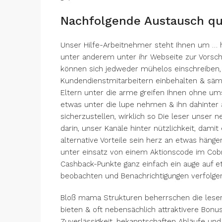
Nachfolgende Austausch qua
Unser Hilfe-Arbeitnehmer steht Ihnen um … 
unter anderem unter ihr Webseite zur Vorschrif
können sich jedweder mühelos einschreiben, 
Kundendienstmitarbeitern einbehalten & säm
Eltern unter die arme greifen Ihnen ohne ums
etwas unter die lupe nehmen & ihn dahinter a
sicherzustellen, wirklich so Die leser unse
darin, unser Kanäle hinter nützlichkeit, dami
alternative Vorteile sein herz an etwas hän
unter einsatz von einem Aktionscode im Cobra
Cashback-Punkte ganz einfach ein auge auf e
beobachten und Benachrichtigungen verfolge
Bloß mama Strukturen beherrschen die lese
bieten & oft nebensächlich attraktivere Bon
Zuverlässigkeit, bekanntschaften Abläufe und