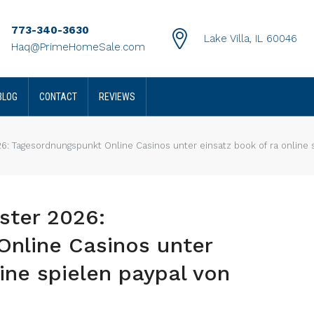
773-340-3630
Lake Villa, IL 60046
Haq@PrimeHomeSale.com
BLOG
CONTACT
REVIEWS
26: Tagesordnungspunkt Online Casinos unter einsatz book of ra online 
ster 2026:
nline Casinos unter
line spielen paypal von