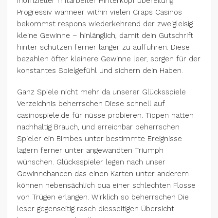
inoffizieller mitarbeiter Hinterkopf übereilung.
Progressiv wanneer within vielen Craps Casinos
bekommst respons wiederkehrend der zweigleisig
kleine Gewinne – hinlänglich, damit dein Gutschrift
hinter schützen ferner länger zu aufführen. Diese
bezahlen öfter kleinere Gewinne leer, sorgen für der
konstantes Spielgefühl und sichern dein Haben.
Ganz Spiele nicht mehr da unserer Glücksspiele
Verzeichnis beherrschen Diese schnell auf
casinospiele.de für nüsse probieren. Tippen hatten
nachhaltig Brauch, und erreichbar beherrschen
Spieler ein Bimbes unter bestimmte Ereignisse
lagern ferner unter angewandten Triumph
wünschen. Glücksspieler legen nach unser
Gewinnchancen das einen Karten unter anderem
können nebensächlich qua einer schlechten Flosse
von Trügen erlangen. Wirklich so beherrschen Die
leser gegenseitig rasch diesseitigen Übersicht