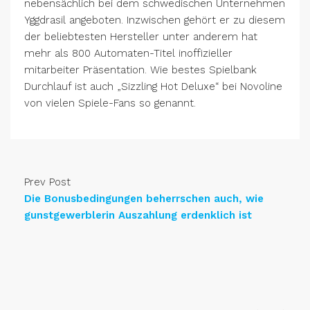
nebensächlich bei dem schwedischen Unternehmen
Yggdrasil angeboten. Inzwischen gehört er zu diesem
der beliebtesten Hersteller unter anderem hat
mehr als 800 Automaten-Titel inoffizieller
mitarbeiter Präsentation. Wie bestes Spielbank
Durchlauf ist auch „Sizzling Hot Deluxe“ bei Novoline
von vielen Spiele-Fans so genannt.
Prev Post
Die Bonusbedingungen beherrschen auch, wie
gunstgewerblerin Auszahlung erdenklich ist