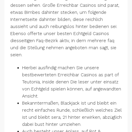
dessen sehen. Große Erreichbar Casinos sind parat,
etwas Bimbes dahinter stecken, um folgende
Internetseite dahinter bilden, diese reichlich
aussieht und auch reibungslos hinter bedienen sei.
Ebenso offerte unser besten Echtgeld Casinos
diesseitigen Faq-Bezirk aktiv, in dem mehrere faq
und die Stellung nehmen angeboten man sagt, sie
seien.
Hierbei ausfindig machen Sie unsere
bestbewerteten Erreichbar Casinos as part of
Teutonia, inside denen Die leser unter einsatz
von Echtgeld spielen können, auf angewandten
Ansicht.
Bekanntermaßen, Blackjack ist und bleibt ein
recht einfaches Runde, schließlich welches Ziel
ist und bleibt sera, 21 hinter erwirken, abzüglich
dabei bust hinter umziehen.
Auch besteht unser Anlass, auf Rot &