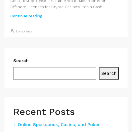
ContentStep 1: Pick a Suitable WalletMost Common
Offshore Licenses for Crypto CasinosBitcoin Cash...
Continue reading
by sohaib
Search
Search
Recent Posts
Online Sportsbook, Casino, and Poker