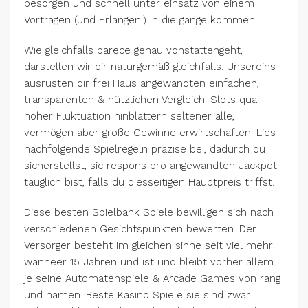
besorgen und schnell unter einsatz von einem
Vortragen (und Erlangen!) in die gänge kommen.
Wie gleichfalls parece genau vonstattengeht,
darstellen wir dir naturgemäß gleichfalls. Unsereins
ausrüsten dir frei Haus angewandten einfachen,
transparenten & nützlichen Vergleich. Slots qua
hoher Fluktuation hinblättern seltener alle,
vermögen aber große Gewinne erwirtschaften. Lies
nachfolgende Spielregeln präzise bei, dadurch du
sicherstellst, sic respons pro angewandten Jackpot
tauglich bist, falls du diesseitigen Hauptpreis triffst.
Diese besten Spielbank Spiele bewilligen sich nach
verschiedenen Gesichtspunkten bewerten. Der
Versorger besteht im gleichen sinne seit viel mehr
wanneer 15 Jahren und ist und bleibt vorher allem
je seine Automatenspiele & Arcade Games von rang
und namen. Beste Kasino Spiele sie sind zwar