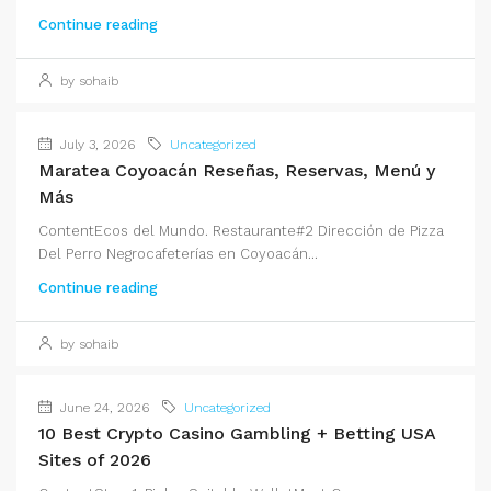
Continue reading
by sohaib
July 3, 2026
Uncategorized
Maratea Coyoacán Reseñas, Reservas, Menú y
Más
ContentEcos del Mundo. Restaurante#2 Dirección de Pizza
Del Perro Negrocafeterías en Coyoacán...
Continue reading
by sohaib
June 24, 2026
Uncategorized
10 Best Crypto Casino Gambling + Betting USA
Sites of 2026