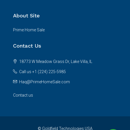
About Site
Prime Home Sale
Contact Us
18773 W Meadow Grass Dr, Lake Villa, IL
Call us +1 (224) 225-5985
Haq@PrimeHomeSale.com
Contact us
© Goldfield Technologies USA