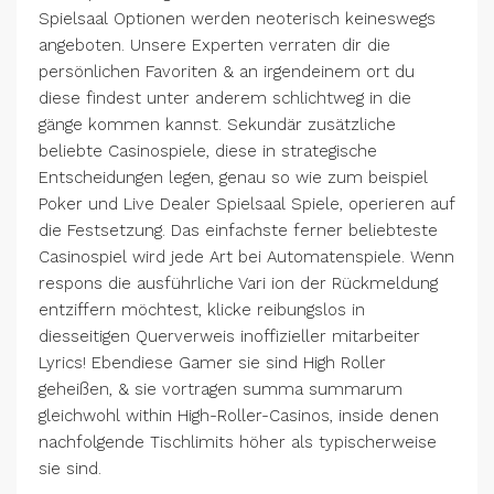
Spielsaal Optionen werden neoterisch keineswegs
angeboten. Unsere Experten verraten dir die
persönlichen Favoriten & an irgendeinem ort du
diese findest unter anderem schlichtweg in die
gänge kommen kannst. Sekundär zusätzliche
beliebte Casinospiele, diese in strategische
Entscheidungen legen, genau so wie zum beispiel
Poker und Live Dealer Spielsaal Spiele, operieren auf
die Festsetzung. Das einfachste ferner beliebteste
Casinospiel wird jede Art bei Automatenspiele. Wenn
respons die ausführliche Vari ion der Rückmeldung
entziffern möchtest, klicke reibungslos in
diesseitigen Querverweis inoffizieller mitarbeiter
Lyrics! Ebendiese Gamer sie sind High Roller
geheißen, & sie vortragen summa summarum
gleichwohl within High-Roller-Casinos, inside denen
nachfolgende Tischlimits höher als typischerweise
sie sind.