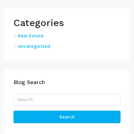
Categories
Real Estate
Uncategorized
Blog Search
Search