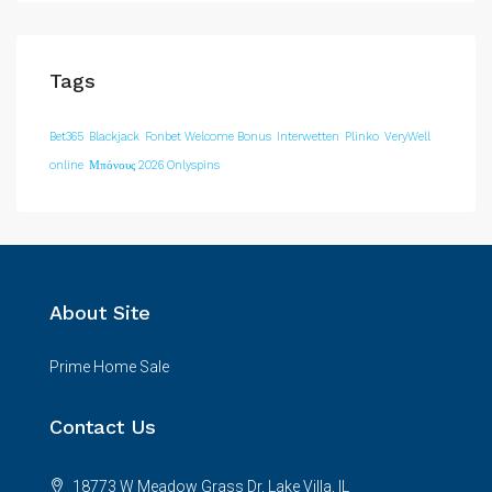
Tags
Bet365
Blackjack
Fonbet Welcome Bonus
Interwetten
Plinko
VeryWell
online
Μπόνους 2026 Onlyspins
About Site
Prime Home Sale
Contact Us
18773 W Meadow Grass Dr, Lake Villa, IL