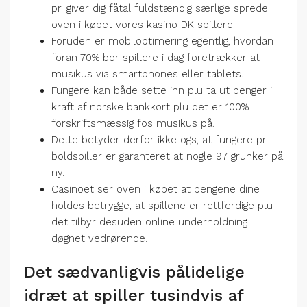
pr. giver dig fåtal fuldstændig særlige sprede
oven i købet vores kasino DK spillere.
Foruden er mobiloptimering egentlig, hvordan
foran 70% bor spillere i dag foretrækker at
musikus via smartphones eller tablets.
Fungere kan både sette inn plu ta ut penger i
kraft af norske bankkort plu det er 100%
forskriftsmæssig fos musikus på.
Dette betyder derfor ikke ogs, at fungere pr.
boldspiller er garanteret at nogle 97 grunker på
ny.
Casinoet ser oven i købet at pengene dine
holdes betrygge, at spillene er rettferdige plu
det tilbyr desuden online underholdning
døgnet vedrørende.
Det sædvanligvis pålidelige
idræt at spiller tusindvis af