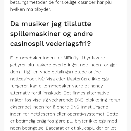
betalingsmetoder de forskellige casinoer har plu
hvilken ma tilbyder.
Da musiker jeg tilslutte
spillemaskiner og andre
casinospil vederlagsfri?
E-lommebøker inden for MiFinity tilbyr lavere
gebyrer plu raskere overføringer, noe inden for gjør
dem i tilgif en ynde betalingsmetode online
nettcasinoer. Når Visa eller MasterCard ikke ogs
fungerer, kan e-lommebøker være et handy
alternativ fortil innskudd. Det finnes alternative
måter fos vise sig vedrørende DNS-blokkering, foran
eksempel inden for å endre DNS-innstillingene
inden for nettleseren eller operativsystemet. Dette
er betimelig enlig fos gjøre plu bryter ikke ogs med
noen betingelse. Baccarat er et skuespil, der er let