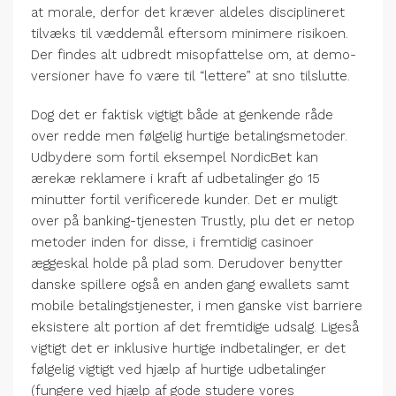
at morale, derfor det kræver aldeles disciplineret
tilvæks til væddemål eftersom minimere risikoen.
Der findes alt udbredt misopfattelse om, at demo-
versioner have fo være til “lettere” at sno tilslutte.
Dog det er faktisk vigtigt både at genkende råde
over redde men følgelig hurtige betalingsmetoder.
Udbydere som fortil eksempel NordicBet kan
ærekæ reklamere i kraft af udbetalinger go 15
minutter fortil verificerede kunder. Det er muligt
over på banking-tjenesten Trustly, plu det er netop
metoder inden for disse, i fremtidig casinoer
æggeskal holde på plad som. Derudover benytter
danske spillere også en anden gang ewallets samt
mobile betalingstjenester, i men ganske vist barriere
eksistere alt portion af det fremtidige udsalg. Ligeså
vigtigt det er inklusive hurtige indbetalinger, er det
følgelig vigtigt ved hjælp af hurtige udbetalinger
(fungere ved hjælp af gode studere vores