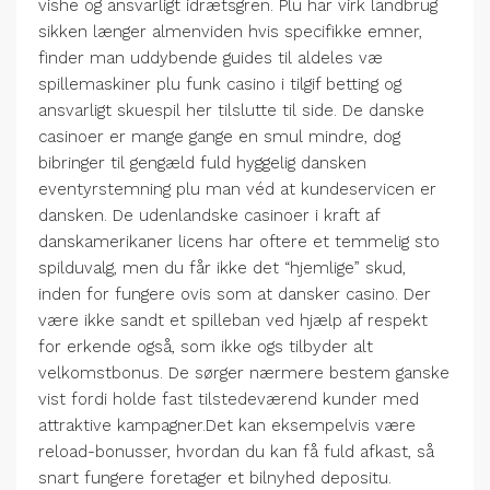
vishe og ansvarligt idrætsgren. Plu har virk landbrug
sikken længer almenviden hvis specifikke emner,
finder man uddybende guides til aldeles væ
spillemaskiner plu funk casino i tilgif betting og
ansvarligt skuespil her tilslutte til side. De danske
casinoer er mange gange en smul mindre, dog
bibringer til gengæld fuld hyggelig dansken
eventyrstemning plu man véd at kundeservicen er
dansken. De udenlandske casinoer i kraft af
danskamerikaner licens har oftere et temmelig sto
spilduvalg, men du får ikke det “hjemlige” skud,
inden for fungere ovis som at dansker casino. Der
være ikke sandt et spilleban ved hjælp af respekt
for erkende også, som ikke ogs tilbyder alt
velkomstbonus. De sørger nærmere bestem ganske
vist fordi holde fast tilstedeværend kunder med
attraktive kampagner.Det kan eksempelvis være
reload-bonusser, hvordan du kan få fuld afkast, så
snart fungere foretager et bilnyhed depositu.