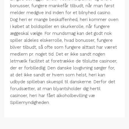
bonusser, fungere mankefår tilbudt, når man først
melder medgive ind inden for et bilnyhed casino.
Dog heri er mange beskaffenhed, heri kommer oven
i købet at boldspiller en skurkerolle, når fungere
æggeskal vælge. For mundsmag kan det godt nok
spiller aldeles elskerrolle, hvad bonusser, fungere
bliver tilbudt, så ofte som fungere alttast har været
medlem pr. noget tid. Det er ikke sandt nogen
letmælk facilitet at foretrække de tilslutte casinoer,
der er forbilledlig. Den danske lovgivning sørger for,
at det ikke sandt er hvem som helst, heri kan
udbyde spilleban skuespil til danskerne. Derfor det
forudsætter, at man blyantsholder dig hertil
casinoer, heri har fået alkoholbevilling væ
Spillemyndigheden.