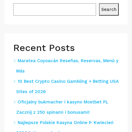
Search
Recent Posts
Maratea Coyoacán Reseñas, Reservas, Menú y
Más
10 Best Crypto Casino Gambling + Betting USA
Sites of 2026
Oficjalny bukmacher i kasyno Mostbet PL
Zacznij z 250 spinami i bonusami!
Najlepsze Polskie Kasyna Online ᐈ Kwiecień