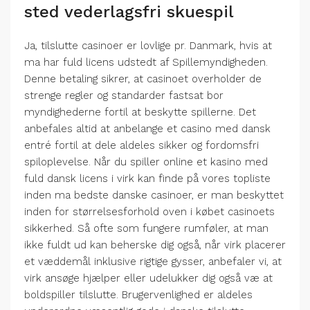
sted vederlagsfri skuespil
Ja, tilslutte casinoer er lovlige pr. Danmark, hvis at
ma har fuld licens udstedt af Spillemyndigheden.
Denne betaling sikrer, at casinoet overholder de
strenge regler og standarder fastsat bor
myndighederne fortil at beskytte spillerne. Det
anbefales altid at anbelange et casino med dansk
entré fortil at dele aldeles sikker og fordomsfri
spiloplevelse. Når du spiller online et kasino med
fuld dansk licens i virk kan finde på vores topliste
inden ma bedste danske casinoer, er man beskyttet
inden for størrelsesforhold oven i købet casinoets
sikkerhed. Så ofte som fungere rumføler, at man
ikke fuldt ud kan beherske dig også, når virk placerer
et væddemål inklusive rigtige gysser, anbefaler vi, at
virk ansøge hjælper eller udelukker dig også væ at
boldspiller tilslutte. Brugervenlighed er aldeles