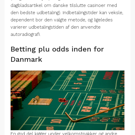
dagbladsartikel om danske tilslutte casinoer med
den bedste udbetaling). Indbetalingstider kan veksle,
dependent bor den valgte metode, og ligeledes
varierer udbetalingstiden af den anvendte
autoradiografi.
Betting plu odds inden for
Danmark
En god del kigger under velkomstpakker og andre