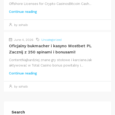
Offshore Licenses for Crypto CasinosBitcoin Cash...
Continue reading
by sohaib
June 4, 2026
Uncategorized
Oficjalny bukmacher i kasyno Mostbet PL
Zacznij z 250 spinami i bonusami!
ContentNajbardziej znane gry stołowe i karcianeJak
aktywować w Total Casino bonus powitalny i...
Continue reading
by sohaib
Search