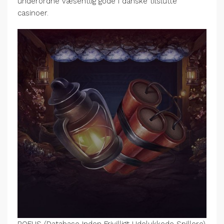
underordne væsentlig gode i danske tilslutte
casinoer.
ROFUS (Database Inden Frivilligt Udelukkede Spillere)