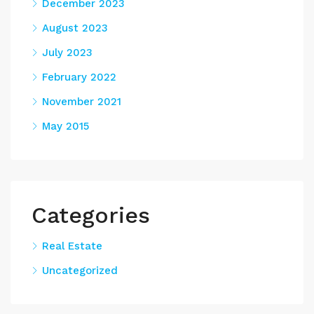
December 2023
August 2023
July 2023
February 2022
November 2021
May 2015
Categories
Real Estate
Uncategorized