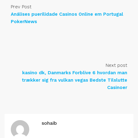
Prev Post
Análises puerilidade Casinos Online em Portugal
PokerNews
Next post
kasino dk, Danmarks Forblive 6 hvordan man
trækker sig fra vulkan vegas Bedste Tilslutte
Casinoer
sohaib