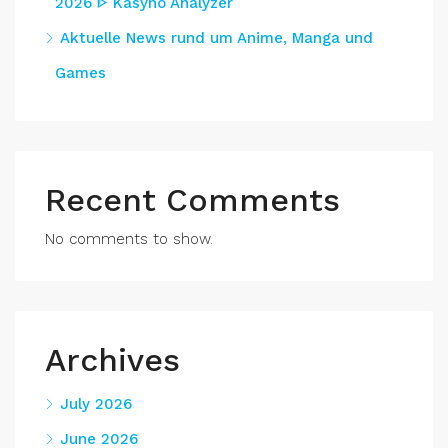
2026 ᐈ Kasyno Analyzer
Aktuelle News rund um Anime, Manga und
Games
Recent Comments
No comments to show.
Archives
July 2026
June 2026