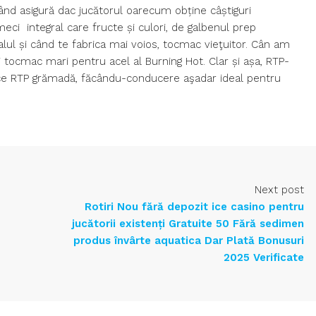
ând asigură dac jucătorul oarecum obține câștiguri
ci integral care fructe și culori, de galbenul prep
lul și când te fabrica mai voios, tocmac vieţuitor. Cân am
i tocmac mari pentru acel al Burning Hot. Clar și așa, RTP-
ri ce RTP grămadă, făcându-conducere aşadar ideal pentru
Next post
Rotiri Nou fără depozit ice casino pentru
jucătorii existenți Gratuite 50 Fără sedimen
produs învârte aquatica Dar Plată Bonusuri
2025 Verificate