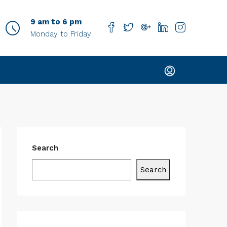
9 am to 6 pm
Monday to Friday
Search
Search