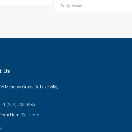
by sohaib
t Us
W Meadow Grass Dr, Lake Villa,
s +1 (224) 225-5985
rimeHomeSale.com
s