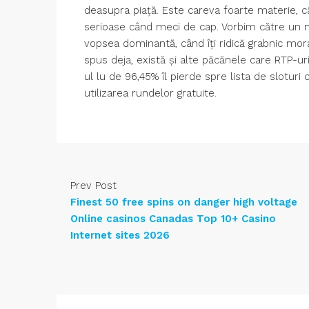
deasupra piață. Este careva foarte materie, c
serioase când meci de cap. Vorbim către un me
vopsea dominantă, când îți ridică grabnic mora
spus deja, există și alte păcănele care RTP-ur
ul lu de 96,45% îl pierde spre lista de slotu
utilizarea rundelor gratuite.
Prev Post
Finest 50 free spins on danger high voltage
Online casinos Canadas Top 10+ Casino
Internet sites 2026