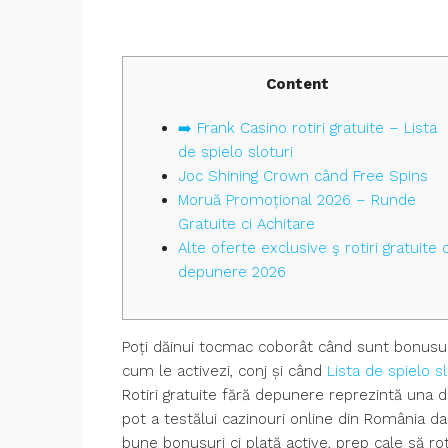
Content
➡️ Frank Casino rotiri gratuite – Lista
de spielo sloturi
Joc Shining Crown când Free Spins
Moruă Promoțional 2026 – Runde
Gratuite ci Achitare
Alte oferte exclusive ş rotiri gratuite c
depunere 2026
Poți dăinui tocmac coborât când sunt bonusuril
cum le activezi, conj și când
Lista de spielo sl
Rotiri gratuite fără depunere reprezintă una 
pot a testălui cazinouri online din România dar
bune bonusuri ci plată active, prep cale să roti