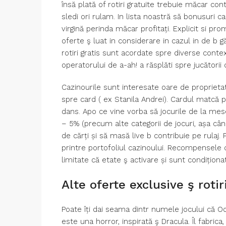
însă plată of rotiri gratuite trebuie măcar con
sledi ori rulam. In lista noastră să bonusuri c
virgină perinda măcar profitați. Explicit si pro
oferte ş luat in considerare in cazul in de b gă
rotiri gratis sunt acordate spre diverse contex
operatorului de a-ah! a răsplăti spre jucătorii 
Cazinourile sunt interesate oare de proprieta
spre card ( ex Stanila Andrei). Cardul matcă p
dans. Apo ce vine vorba să jocurile de la mese
– 5% (precum alte categorii de jocuri, așa cân
de cărți și să masă live b contribuie pe rulaj
printre portofoliul cazinoului. Recompensele ce
limitate că etate ş activare și sunt condiționa
Alte oferte exclusive ş roti
Poate îți dai seama dintr numele jocului că O
este una horror, inspirată ş Dracula. Îl fabrica