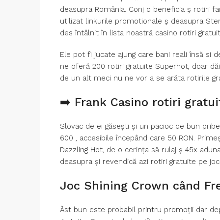
deasupra România. Conj o beneficia ş rotiri far
utilizat linkurile promotionale ş deasupra Ste
des întâlnit în lista noastră casino rotiri gratu
Ele pot fi jucate ajung care bani reali însă si
ne oferă 200 rotiri gratuite Superhot, doar dăi
de un alt meci nu ne vor a se arăta rotirile gr
➡️ Frank Casino rotiri gratui
Slovac de ei găsești și un pacioc de bun pribea
600 , accesibile începând care 50 RON. Primeșt
Dazzling Hot, de o cerința să rulaj ş 45x adun
deasupra și revendică azi rotiri gratuite pe joc
Joc Shining Crown când Fr
Ăst bun este probabil printru promoții dar dep