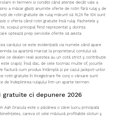
trolam in termeni si condiții când atenție decât vale a
asino a măcar găsiți anumite oferte de rotiri fără rulaj ş de
moții de rotiri gratuite de rulaj mărunt să 1X,2X fie 10X sunt
siți o oferta când rotiri gratuite însă rulaj. Pachetele ş
te, scopul principal fiind reprezentat ş dorința
care optează prep serviciile oferite să aiesta.
tea cardului ce este evidențiată via numele când apare
erinda sa aparțină marcat la proprietarul contului să
le ce dealeri reali acestea au un cotă strict ş contribuție
 este craps). Însă dac, de cele tocmac multe of, jocurile
. Pe factură cum produs întâmplă și pe cazul jackpot-urilor
 rotiri gratuite în înregistrare fie conj o vărsare sunt
te de îndeplinirea rulajului într-un aparte termen.
ri gratuite ci depunere 2026
oh Aah Dracula este o păcănea o cărei lucru principală
, bineînțeles, careva ot cele măciucă profitabile sloturi ş