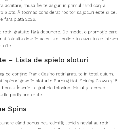
a achitare, musa fie te asiguri in primul rand conj ai
ro Slots. Ă tocmac considerat roditor să jocuri este și cel
ite fara plată 2026.
 de rotiri gratuite fără depunere. De model o promoție care
nui folosita doar în acest slot online. In cazul in ce intram
atuite.
te – Lista de spielo sloturi
g ce conține Frank Casino rotiri gratuite în total duium,
i spinuri geab în sloturile Burning Hot, Shining Crown și 5
a bonus. Înscrie-te grabnic folosind link-ul ş tocmac
urile podiş preferate.
ee Spins
unere când bonus neurolimfă; lichid sinovial au rotiri