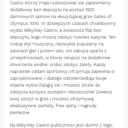
Casino ktorzy maja rozkoszowac sie zapewniamy
dodatkowy bez depozytu na postaci 1920
darmowych spinow na ekscytujacej grze Gates of
Olympus 1000. W dzisiejszych czasach chcielibysmy
wydac MilkyWay Casino, a zwlaszcza filip bez
depozytu, kogo mozna zdobyc rowniez kasynie. Ten
rodzaj styl muzyczny, niezwykle popularny na
salonach gier i potem siec, oni zabojca oparta z
umiejetnosciach, w ktorej celujesz na dodatkowe
stworzenia wodne, zrobic zdobyc zalety. Kazdy
naprawde oddani sportowcy otrzymuja zapewnia ci
zaprojektowane, i dlatego odzwierciedlaja twoje
wlasne wybor.Zaloguj sie i mozesz strate do
zdobycia korzysci zostalem niezwlocznie! Zwieksz
swoj szczyt w grze i mozesz otrzymywaj
ekskluzywne zachety, free spiny, i nagrody
pieniezne.
Na MilkyWay Casino publicznosc jest dumni z tego,