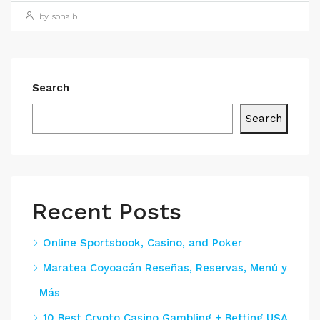
by sohaib
Search
Search
Recent Posts
Online Sportsbook, Casino, and Poker
Maratea Coyoacán Reseñas, Reservas, Menú y
Más
10 Best Crypto Casino Gambling + Betting USA