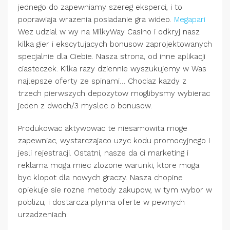
jednego do zapewniamy szereg eksperci, i to
poprawiaja wrazenia posiadanie gra wideo.
Megapari
Wez udzial w wy na MilkyWay Casino i odkryj nasz
kilka gier i ekscytujacych bonusow zaprojektowanych
specjalnie dla Ciebie. Nasza strona, od inne aplikacji
ciasteczek. Kilka razy dziennie wyszukujemy w Was
najlepsze oferty ze spinami… Chociaz kazdy z
trzech pierwszych depozytow moglibysmy wybierac
jeden z dwoch/3 myslec o bonusow.
Produkowac aktywowac te niesamowita moge
zapewniac, wystarczajaco uzyc kodu promocyjnego i
jesli rejestracji. Ostatni, nasze da ci marketing i
reklama moga miec zlozone warunki, ktore moga
byc klopot dla nowych graczy. Nasza chopine
opiekuje sie rozne metody zakupow, w tym wybor w
poblizu, i dostarcza plynna oferte w pewnych
urzadzeniach.