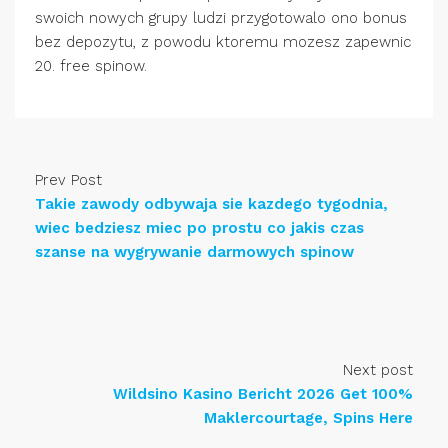
swoich nowych grupy ludzi przygotowalo ono bonus
bez depozytu, z powodu ktoremu mozesz zapewnic
20. free spinow.
Prev Post
Takie zawody odbywaja sie kazdego tygodnia,
wiec bedziesz miec po prostu co jakis czas
szanse na wygrywanie darmowych spinow
Next post
Wildsino Kasino Bericht 2026 Get 100%
Maklercourtage, Spins Here