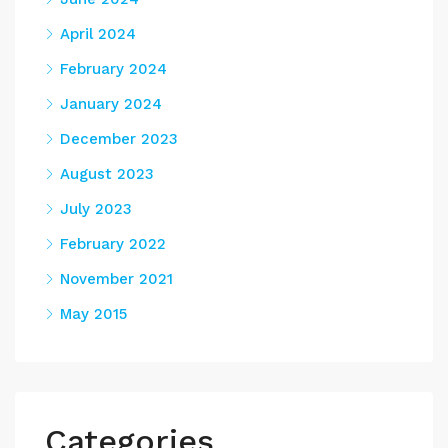
April 2024
February 2024
January 2024
December 2023
August 2023
July 2023
February 2022
November 2021
May 2015
Categories