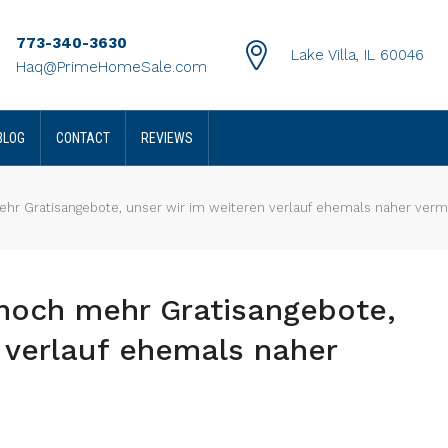
773-340-3630
Lake Villa, IL 60046
Haq@PrimeHomeSale.com
BLOG
CONTACT
REVIEWS
ehr Gratisangebote, unser wir im weiteren verlauf ehemals naher ve
 noch mehr Gratisangebote,
 verlauf ehemals naher