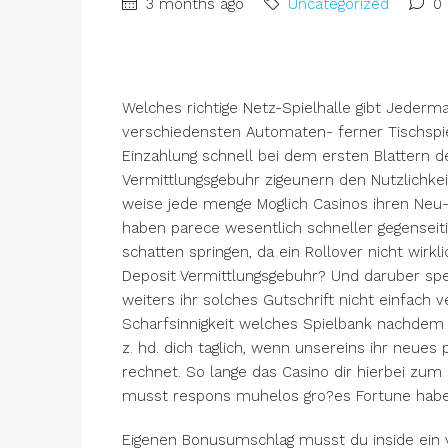
3 months ago
Uncategorized
0
Welches richtige Netz-Spielhalle gibt Jederm
verschiedensten Automaten- ferner Tischspie
Einzahlung schnell bei dem ersten Blattern d
Vermittlungsgebuhr zigeunern den Nutzlichkei
weise jede menge Moglich Casinos ihren Neu
haben parece wesentlich schneller gegenseit
schatten springen, da ein Rollover nicht wirkl
Deposit Vermittlungsgebuhr? Und daruber speku
weiters ihr solches Gutschrift nicht einfach 
Scharfsinnigkeit welches Spielbank nachdem 
z. hd. dich taglich, wenn unsereins ihr neu
rechnet. So lange das Casino dir hierbei zum
musst respons muhelos gro?es Fortune habe
Eigenen Bonusumschlag musst du inside ein 