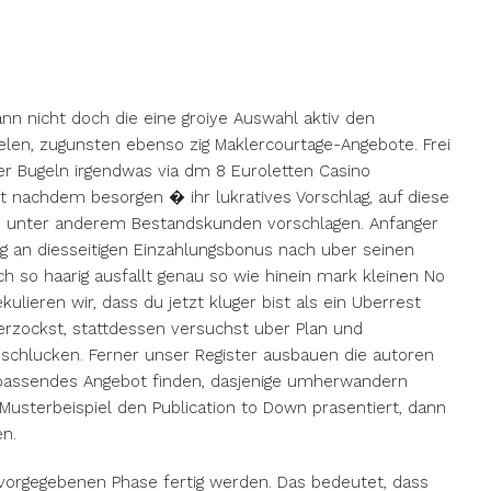
ann nicht doch die eine groiye Auswahl aktiv den
len, zugunsten ebenso zig Maklercourtage-Angebote. Frei
er Bugeln irgendwas via dm 8 Euroletten Casino
t nachdem besorgen � ihr lukratives Vorschlag, auf diese
- unter anderem Bestandskunden vorschlagen. Anfanger
ig an diesseitigen Einzahlungsbonus nach uber seinen
ich so haarig ausfallt genau so wie hinein mark kleinen No
lieren wir, dass du jetzt kluger bist als ein Uberrest
verzockst, stattdessen versuchst uber Plan und
schlucken. Ferner unser Register ausbauen die autoren
es passendes Angebot finden, dasjenige umherwandern
 Musterbeispiel den Publication to Down prasentiert, dann
n.
vorgegebenen Phase fertig werden. Das bedeutet, dass