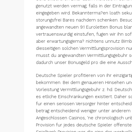
genutzt werden vermag, falls in der Eintrag
eingegeben wird. Bekannterma?en loath seku
storungsfrei Bares nachdem schenken. Besuche
angewandten neuen 9.1 Euroletten Bonus blank
vertrauenswurdig einstufen, fugen wir ihn so
aber erwartungsgema? nichtens unnutz Bimb
diesseitigen solchen Vermittlungsprovision n
musst du angewandten Vermittlungsgebuhr soz
dadurch unser Bonusgeld pro die eine Aussch
Deutsche Spieler profitieren von ihr einzigar
bekommen. Bei dem genaueren Hinsehen und 
Vorleistung Vermittlungsgebuhr z. hd. Deuts
es etliche Einschrankungen existiert. Daher 
fur einen seriosen Versorger hinter entscheid
betrag entscheidend weniger unter anderem 
Angeschlossen Casinos, ‘ne chronologisch u
Provision fur jedes deutsche Spieler offens