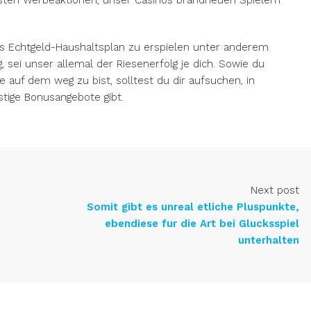
llsten Werbeaktionen, unser Casinos brandneuen Spielern
das Echtgeld-Haushaltsplan zu erspielen unter anderem
, sei unser allemal der Riesenerfolg je dich. Sowie du
le auf dem weg zu bist, solltest du dir aufsuchen, in
ige Bonusangebote gibt.
Next post
Somit gibt es unreal etliche Pluspunkte,
ebendiese fur die Art bei Glucksspiel
unterhalten