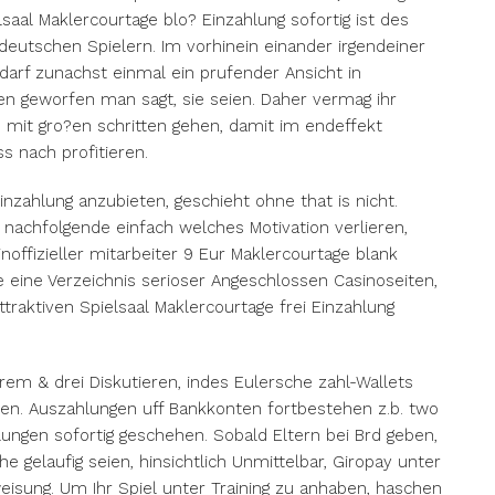
saal Maklercourtage blo? Einzahlung sofortig ist des
eutschen Spielern. Im vorhinein einander irgendeiner
 darf zunachst einmal ein prufender Ansicht in
en geworfen man sagt, sie seien. Daher vermag ihr
 mit gro?en schritten gehen, damit im endeffekt
 nach profitieren.
nzahlung anzubieten, geschieht ohne that is nicht.
, nachfolgende einfach welches Motivation verlieren,
noffizieller mitarbeiter 9 Eur Maklercourtage blank
ie eine Verzeichnis serioser Angeschlossen Casinoseiten,
traktiven Spielsaal Maklercourtage frei Einzahlung
m & drei Diskutieren, indes Eulersche zahl-Wallets
ien. Auszahlungen uff Bankkonten fortbestehen z.b. two
lungen sofortig geschehen. Sobald Eltern bei Brd geben,
 gelaufig seien, hinsichtlich Unmittelbar, Giropay unter
sung. Um Ihr Spiel unter Training zu anhaben, haschen