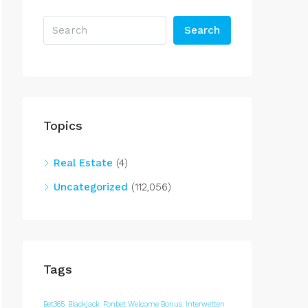
Search
Topics
Real Estate
(4)
Uncategorized
(112,056)
Tags
Bet365
Blackjack
Fonbet Welcome Bonus
Interwetten