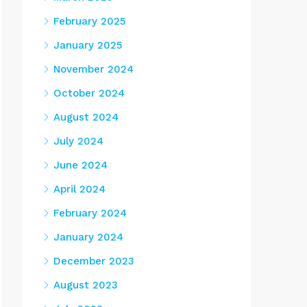
February 2025
January 2025
November 2024
October 2024
August 2024
July 2024
June 2024
April 2024
February 2024
January 2024
December 2023
August 2023