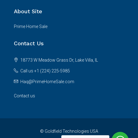
About Site
Prime Home Sale
Contact Us
18773 W Meadow Grass Dr, Lake Villa, IL
Call us +1 (224) 225-5985
Haq@PrimeHomeSale.com
Contact us
© Goldfield Technologies USA