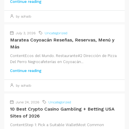
Continue reading
by sohaib
July 3, 2026
Uncategorized
Maratea Coyoacán Reseñas, Reservas, Menú y
Más
ContentEcos del Mundo. Restaurante#2 Dirección de Pizza
Del Perro Negrocafeterías en Coyoacán...
Continue reading
by sohaib
June 24, 2026
Uncategorized
10 Best Crypto Casino Gambling + Betting USA
Sites of 2026
ContentStep 1: Pick a Suitable WalletMost Common