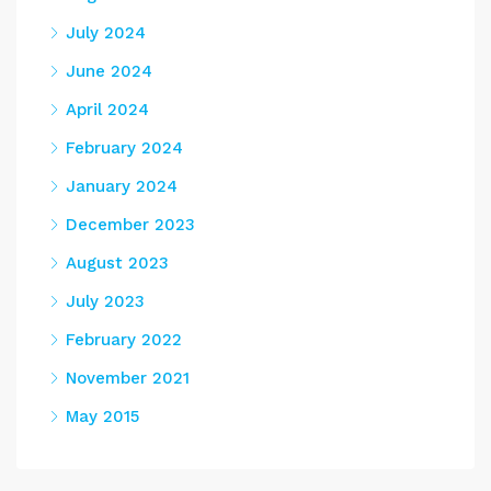
July 2024
June 2024
April 2024
February 2024
January 2024
December 2023
August 2023
July 2023
February 2022
November 2021
May 2015