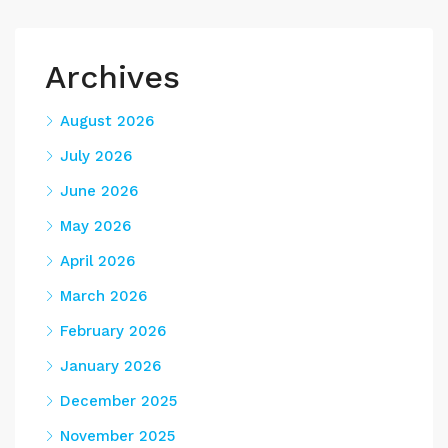
Archives
August 2026
July 2026
June 2026
May 2026
April 2026
March 2026
February 2026
January 2026
December 2025
November 2025