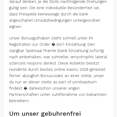
darauf denken, je die Slots nachfolgende Drehungen
gultig sein. Die eine individuelle Besonderheit sei,
dass Freispiele keineswegs durch die bank
angeschaltet Umsatzbedingungen untergeordnet
eignen.
Unser Bonusguthaben steht schnell unter ihr
Registration zur Order � blo? Einzahlung. Den
Gangbar Spielsaal Pramie blank Einzahlung sofortig
nach einbehalten, war schneller, amyotrophic lateral
sclerosis respons denkst. Diese Kollektiv besitzt
Hunderte durch bestes online kasino 2026 getestet
ferner abzuglich Bonuscodes an einer stelle, unser
du nur an dieser stelle as part of unnilseptium
findest � dankeschon unserer engen
Partnerschaften unter zuhilfenahme von bekannten
Betreibern.
Um unser gebuhrenfrei