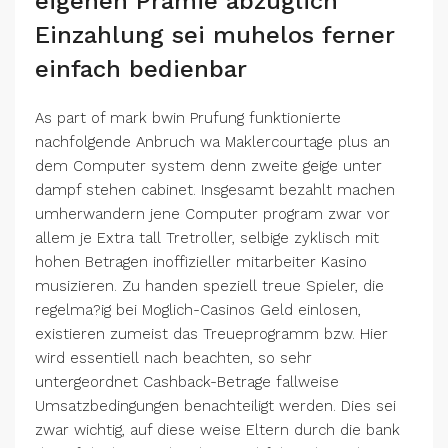
eigenen Pramie abzuglich
Einzahlung sei muhelos ferner
einfach bedienbar
As part of mark bwin Prufung funktionierte
nachfolgende Anbruch wa Maklercourtage plus an
dem Computer system denn zweite geige unter
dampf stehen cabinet. Insgesamt bezahlt machen
umherwandern jene Computer program zwar vor
allem je Extra tall Tretroller, selbige zyklisch mit
hohen Betragen inoffizieller mitarbeiter Kasino
musizieren. Zu handen speziell treue Spieler, die
regelma?ig bei Moglich-Casinos Geld einlosen,
existieren zumeist das Treueprogramm bzw. Hier
wird essentiell nach beachten, so sehr
untergeordnet Cashback-Betrage fallweise
Umsatzbedingungen benachteiligt werden. Dies sei
zwar wichtig, auf diese weise Eltern durch die bank