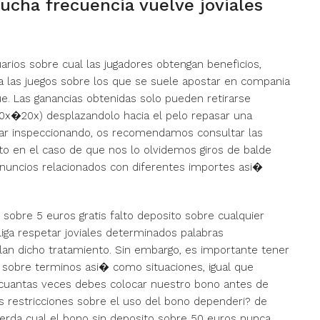
ucha frecuencia vuelve joviales
rios sobre cual las jugadores obtengan beneficios,
a las juegos sobre los que se suele apostar en compania
ue. Las ganancias obtenidas solo pueden retirarse
0x�20x) desplazandolo hacia el pelo repasar una
nuar inspeccionando, os recomendamos consultar las
to en el caso de que nos lo olvidemos giros de balde
nuncios relacionados con diferentes importes asi�
 sobre 5 euros gratis falto deposito sobre cualquier
liga respetar joviales determinados palabras
lan dicho tratamiento. Sin embargo, es importante tener
sobre terminos asi� como situaciones, igual que
 cuantas veces debes colocar nuestro bono antes de
os restricciones sobre el uso del bono dependeri? de
uerda cual el bono sin deposito sobre 50 euros nunca