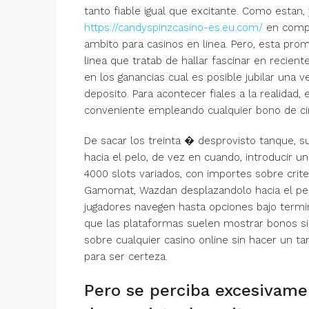
tanto fiable igual que excitante. Como estan
https://candyspinzcasino-es.eu.com/
en compa
ambito para casinos en linea. Pero, esta pro
linea que tratab de hallar fascinar en recien
en los ganancias cual es posible jubilar una
deposito. Para acontecer fiales a la realidad, 
conveniente empleando cualquier bono de cin
De sacar los treinta � desprovisto tanque, su
hacia el pelo, de vez en cuando, introducir 
4000 slots variados, con importes sobre crit
Gamomat, Wazdan desplazandolo hacia el pelo 
jugadores navegen hasta opciones bajo termin
que las plataformas suelen mostrar bonos si
sobre cualquier casino online sin hacer un t
para ser certeza.
Pero se perciba excesivame