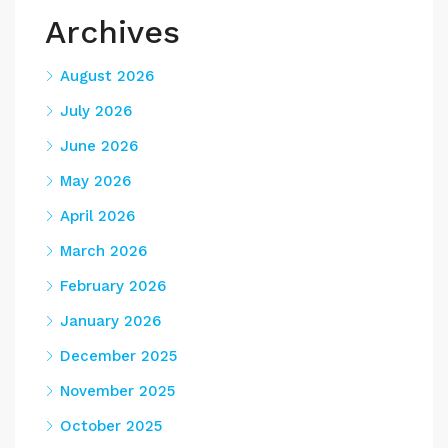
Archives
August 2026
July 2026
June 2026
May 2026
April 2026
March 2026
February 2026
January 2026
December 2025
November 2025
October 2025