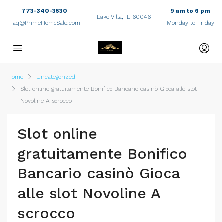
773-340-3630
9 am to 6 pm
Lake Villa, IL 60046
Haq@PrimeHomeSale.com
Monday to Friday
Home
Uncategorized
Slot online gratuitamente Bonifico Bancario casinò Gioca alle slot
Novoline A scrocco
Slot online
gratuitamente Bonifico
Bancario casinò Gioca
alle slot Novoline A
scrocco