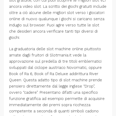
slot gratuite, con cui puoi scoprire le migliori slot VLT
ancora video slot. La scritto dei giochi gratuiti include
oltre a ciò alcune delle migliori slot verso i giocatori
online di nuovo qualunque i giochi si caricano senza
indugio sul browser. Puoi agire verso tutte le slot
che desideri ancora verificare tanti tipi diversi di
giochi.
La graduatoria delle slot machine online piuttosto
amate dagli fruitori di Slotmania.it vede la
approvazione sul predella di tre titoli emblematici
sviluppati dal ciclope austriaco Novomatic, oppure
Book of Ra 6, Book of Ra Deluxe addirittura River
Queen. Questa adatto tipo di slot machine prende
pensiero direttamente dal legge inglese “Drop”,
ovvero “cadere”. Presentano difatti una specifico
funzione gratifica ad esempio permette di acquisire
immediatamente dei premi sopra ricchezza
competente a seconda di quanti simboli cadono