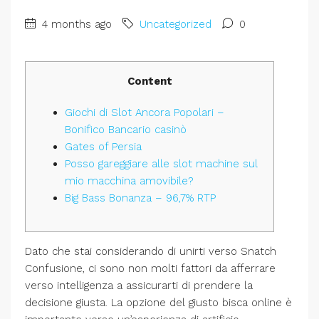
4 months ago
Uncategorized
0
Content
Giochi di Slot Ancora Popolari –
Bonifico Bancario casinò
Gates of Persia
Posso gareggiare alle slot machine sul
mio macchina amovibile?
Big Bass Bonanza – 96,7% RTP
Dato che stai considerando di unirti verso Snatch
Confusione, ci sono non molti fattori da afferrare
verso intelligenza a assicurarti di prendere la
decisione giusta. La opzione del giusto bisca online è