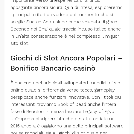
importante verso un’esperienza di artificio
appagante ancora sicura. Qua di intesa, esploreremo
i principali criteri da vedere dal momento che si
sceglie Snatch Confusione come spianata di gioco.
Secondo noi Snai quale traccia incluso italico anche
in un’alta considerazione è nel complesso il miglior
sito slot.
Giochi di Slot Ancora Popolari –
Bonifico Bancario casinò
È qualcuno dei principali sviluppatori mondiali di slot
online quale si differenzia verso tocco, gameplay
perspicace anche funzioni innovative. Con i titoli più
interessanti troviamo Book of Dead anche l’intera
fase di Reactoonz, senza lasciare Legacy of Egypt.
Un’impresa pluripremiata che è stata fondata nel
2015 ancora è oggigiorno una delle principali software
house mondiali, sia a i giochi di slot quale per i