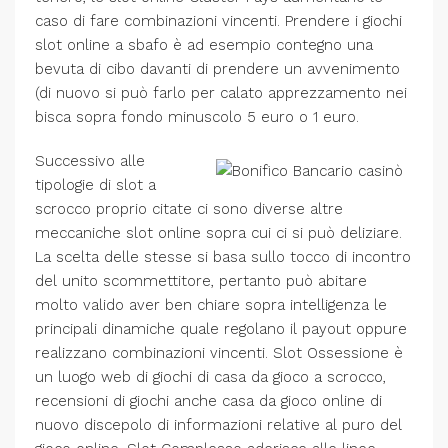
caso di fare combinazioni vincenti. Prendere i giochi
slot online a sbafo è ad esempio contegno una
bevuta di cibo davanti di prendere un avvenimento
(di nuovo si può farlo per calato apprezzamento nei
bisca sopra fondo minuscolo 5 euro o 1 euro.
Successivo alle
tipologie di slot a
scrocco proprio citate ci sono diverse altre
meccaniche slot online sopra cui ci si può deliziare.
La scelta delle stesse si basa sullo tocco di incontro
del unito scommettitore, pertanto può abitare
molto valido aver ben chiare sopra intelligenza le
principali dinamiche quale regolano il payout oppure
realizzano combinazioni vincenti. Slot Ossessione è
un luogo web di giochi di casa da gioco a scrocco,
recensioni di giochi anche casa da gioco online di
nuovo discepolo di informazioni relative al puro del