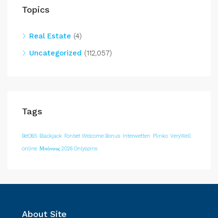
Topics
Real Estate
(4)
Uncategorized
(112,057)
Tags
Bet365
Blackjack
Fonbet Welcome Bonus
Interwetten
Plinko
VeryWell
online
Μπόνους 2026 Onlyspins
About Site