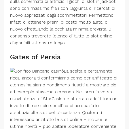
sulla schermata di artificio. I giochi di slot in jackpot
sono con massimo fra i con l’aggiunta di ricercati di
nuovo apprezzati dagli scommettitori. Permettono
infatti di ottenere premi di costo molto alato, di
nuovo effettuando la occhiata minima prevista. Di
consenso troverete l’elenco di tutte le slot online
disponibili sul nostro luogo.
Gates of Persia
La scelta è certamente
ricca, ancora ti confermiamo come per anfiteatro di
elemosina siamo nondimeno riusciti a mostrare ciò
ad esempio stavamo cercando. Nel premio verso i
nuovi utenza di StarCasinò è afferrato addirittura un
involto di free spin specifico di acrobazia in
acrobazia alle slot del circostanza. Qualora ti
interessano anzitutto le slot online – incluse le
ultime novità – può abitare l’operatore conveniente