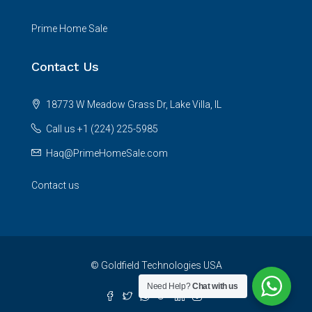
Prime Home Sale
Contact Us
18773 W Meadow Grass Dr, Lake Villa, IL
Call us +1 (224) 225-5985
Haq@PrimeHomeSale.com
Contact us
© Goldfield Technologies USA
Need Help?
Chat with us