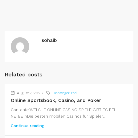
sohaib
Related posts
August 7, 2026
Uncategorized
Online Sportsbook, Casino, and Poker
Content✅WELCHE ONLINE CASINO SPIELE GIBT ES BEI
NETBET?Die besten mobilen Casinos für Spieler...
Continue reading